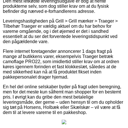
Den mest letkøbte leveringsudgave er dog at hente
produkterne selv, som dog stiller krav om at du fysisk
befinder dig nærved e-forhandlerens adresse.
Leveringshastigheden på Grill > Grill mærker > Traeger >
Tilbehør Traeger er vældig aktuel om du har behov for
varerne omgående, og i det øjemed er det i sandhed
essentielt at du ser det forventede leveringstidspunkt ved
den pågældende vare.
Flere internet foretagender annoncerer 1 dags fragt på
mange af butikkens varer, eksempelvis Traeger betræk
camoflage PRO22, som imidlertid stiller krav om at ordren
køres igennem forinden et fast klokkeslæt, således at de
med sikkerhed kan nå at få produktet fikset inden
pakkepersonalet drager hjemad.
En hel del online selskaber byder på fragt uden beregning,
men for det meste kun såfremt man shopper for en bestemt
pris. I øvrigt kan du gribe den mest betalelige
leveringsmåde, der gerne – uden hensyn til om du opholder
sig tæt på Horsens, Holbæk eller Skælskør – vil være at få
dem til at levere varerne til en pakkeshop.