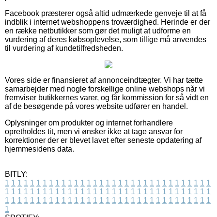
Facebook præsterer også altid udmærkede genveje til at få
indblik i internet webshoppens troværdighed. Herinde er der
en række netbutikker som gør det muligt at udforme en
vurdering af deres købsoplevelse, som tillige må anvendes
til vurdering af kundetilfredsheden.
Vores side er finansieret af annonceindtægter. Vi har tætte
samarbejder med nogle forskellige online webshops når vi
fremviser butikkernes varer, og får kommission for så vidt en
af de besøgende på vores website udfører en handel.
Oplysninger om produkter og internet forhandlere
opretholdes tit, men vi ønsker ikke at tage ansvar for
korrektioner der er blevet lavet efter seneste opdatering af
hjemmesidens data.
BITLY:
1
1
1
1
1
1
1
1
1
1
1
1
1
1
1
1
1
1
1
1
1
1
1
1
1
1
1
1
1
1
1
1
1
1
1
1
1
1
1
1
1
1
1
1
1
1
1
1
1
1
1
1
1
1
1
1
1
1
1
1
1
1
1
1
1
1
1
1
1
1
1
1
1
1
1
1
1
1
1
1
1
1
1
1
1
1
1
1
1
1
1
1
1
1
1
1
1
1
1
1