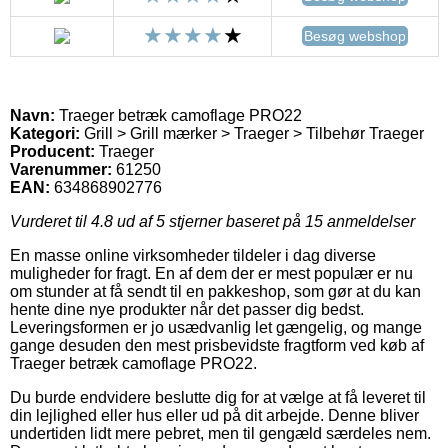
Besøg webshop
Navn:
Traeger betræk camoflage PRO22
Kategori:
Grill > Grill mærker > Traeger > Tilbehør Traeger
Producent:
Traeger
Varenummer:
61250
EAN:
634868902776
Vurderet til
4.8
ud af 5 stjerner baseret på
15
anmeldelser
En masse online virksomheder tildeler i dag diverse
muligheder for fragt. En af dem der er mest populær er nu
om stunder at få sendt til en pakkeshop, som gør at du kan
hente dine nye produkter når det passer dig bedst.
Leveringsformen er jo usædvanlig let gængelig, og mange
gange desuden den mest prisbevidste fragtform ved køb af
Traeger betræk camoflage PRO22.
Du burde endvidere beslutte dig for at vælge at få leveret til
din lejlighed eller hus eller ud på dit arbejde. Denne bliver
undertiden lidt mere pebret, men til gengæld særdeles nem.