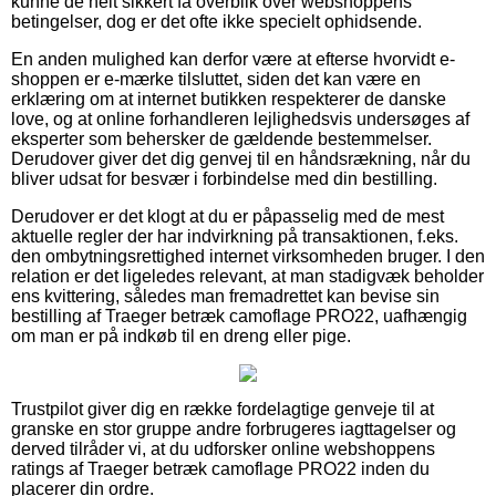
kunne de helt sikkert få overblik over webshoppens
betingelser, dog er det ofte ikke specielt ophidsende.
En anden mulighed kan derfor være at efterse hvorvidt e-
shoppen er e-mærke tilsluttet, siden det kan være en
erklæring om at internet butikken respekterer de danske
love, og at online forhandleren lejlighedsvis undersøges af
eksperter som behersker de gældende bestemmelser.
Derudover giver det dig genvej til en håndsrækning, når du
bliver udsat for besvær i forbindelse med din bestilling.
Derudover er det klogt at du er påpasselig med de mest
aktuelle regler der har indvirkning på transaktionen, f.eks.
den ombytningsrettighed internet virksomheden bruger. I den
relation er det ligeledes relevant, at man stadigvæk beholder
ens kvittering, således man fremadrettet kan bevise sin
bestilling af Traeger betræk camoflage PRO22, uafhængig
om man er på indkøb til en dreng eller pige.
Trustpilot giver dig en række fordelagtige genveje til at
granske en stor gruppe andre forbrugeres iagttagelser og
derved tilråder vi, at du udforsker online webshoppens
ratings af Traeger betræk camoflage PRO22 inden du
placerer din ordre.