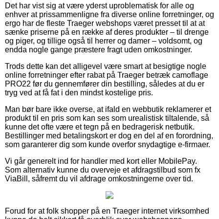
Det har vist sig at være yderst uproblematisk for alle og
enhver at prissammenligne fra diverse online forretninger, og
ergo har de fleste Traeger webshops været presset til at at
sænke priserne på en række af deres produkter – til drenge
og piger, og tillige også til herrer og damer – voldsomt, og
endda nogle gange præstere fragt uden omkostninger.
Trods dette kan det alligevel være smart at besigtige nogle
online forretninger efter rabat på Traeger betræk camoflage
PRO22 før du gennemfører din bestilling, således at du er
tryg ved at få fat i den mindst kostelige pris.
Man bør bare ikke overse, at ifald en webbutik reklamerer et
produkt til en pris som kan ses som urealistisk tiltalende, så
kunne det ofte være et tegn på en bedragerisk netbutik.
Bestillinger med betalingskort er dog en del af en forordning,
som garanterer dig som kunde overfor snydagtige e-firmaer.
Vi går generelt ind for handler med kort eller MobilePay.
Som alternativ kunne du overveje et afdragstilbud som fx
ViaBill, såfremt du vil afdrage omkostningerne over tid.
Forud for at folk shopper på en Traeger internet virksomhed