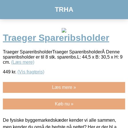
TRHA
Traeger Spareribsholder
Traeger SpareribsholderTraeger SpareribsholderÂ Denne
spareribsholder er til 8 stk. spareribs.L: 44,5 x B: 30,5 x H: 9
cm.
(Læs mere)
449
kr.
(Vis fragtpris)
Læs mere »
Køb nu »
De fysiske byggemarkedskæder kender vi alle sammen,
men kender du også de bedste på nettet? Her er der bl.a.