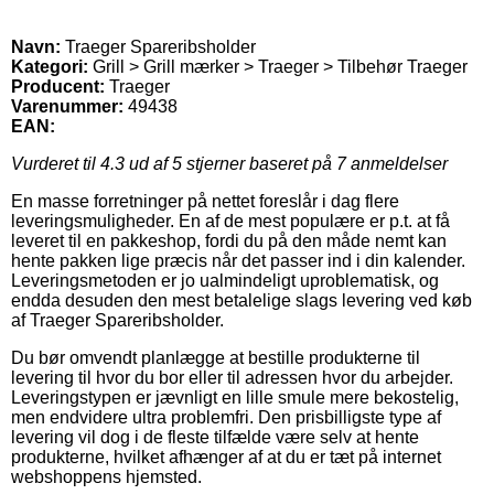
Navn:
Traeger Spareribsholder
Kategori:
Grill > Grill mærker > Traeger > Tilbehør Traeger
Producent:
Traeger
Varenummer:
49438
EAN:
Vurderet til
4.3
ud af 5 stjerner baseret på
7
anmeldelser
En masse forretninger på nettet foreslår i dag flere
leveringsmuligheder. En af de mest populære er p.t. at få
leveret til en pakkeshop, fordi du på den måde nemt kan
hente pakken lige præcis når det passer ind i din kalender.
Leveringsmetoden er jo ualmindeligt uproblematisk, og
endda desuden den mest betalelige slags levering ved køb
af Traeger Spareribsholder.
Du bør omvendt planlægge at bestille produkterne til
levering til hvor du bor eller til adressen hvor du arbejder.
Leveringstypen er jævnligt en lille smule mere bekostelig,
men endvidere ultra problemfri. Den prisbilligste type af
levering vil dog i de fleste tilfælde være selv at hente
produkterne, hvilket afhænger af at du er tæt på internet
webshoppens hjemsted.