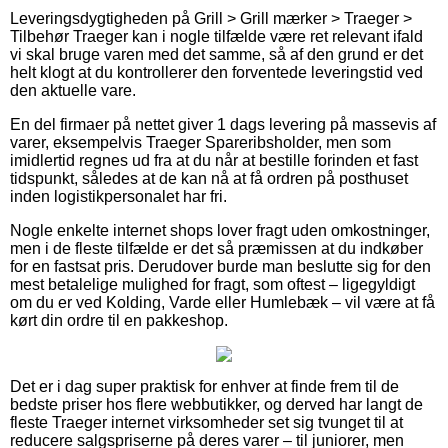
Leveringsdygtigheden på Grill > Grill mærker > Traeger >
Tilbehør Traeger kan i nogle tilfælde være ret relevant ifald
vi skal bruge varen med det samme, så af den grund er det
helt klogt at du kontrollerer den forventede leveringstid ved
den aktuelle vare.
En del firmaer på nettet giver 1 dags levering på massevis af
varer, eksempelvis Traeger Spareribsholder, men som
imidlertid regnes ud fra at du når at bestille forinden et fast
tidspunkt, således at de kan nå at få ordren på posthuset
inden logistikpersonalet har fri.
Nogle enkelte internet shops lover fragt uden omkostninger,
men i de fleste tilfælde er det så præmissen at du indkøber
for en fastsat pris. Derudover burde man beslutte sig for den
mest betalelige mulighed for fragt, som oftest – ligegyldigt
om du er ved Kolding, Varde eller Humlebæk – vil være at få
kørt din ordre til en pakkeshop.
Det er i dag super praktisk for enhver at finde frem til de
bedste priser hos flere webbutikker, og derved har langt de
fleste Traeger internet virksomheder set sig tvunget til at
reducere salgspriserne på deres varer – til juniorer, men