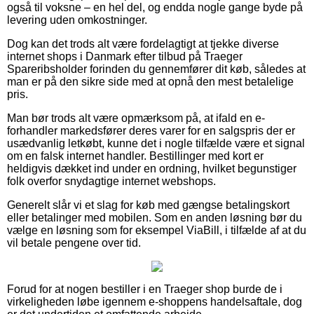
også til voksne – en hel del, og endda nogle gange byde på
levering uden omkostninger.
Dog kan det trods alt være fordelagtigt at tjekke diverse
internet shops i Danmark efter tilbud på Traeger
Spareribsholder forinden du gennemfører dit køb, således at
man er på den sikre side med at opnå den mest betalelige
pris.
Man bør trods alt være opmærksom på, at ifald en e-
forhandler markedsfører deres varer for en salgspris der er
usædvanlig letkøbt, kunne det i nogle tilfælde være et signal
om en falsk internet handler. Bestillinger med kort er
heldigvis dækket ind under en ordning, hvilket begunstiger
folk overfor snydagtige internet webshops.
Generelt slår vi et slag for køb med gængse betalingskort
eller betalinger med mobilen. Som en anden løsning bør du
vælge en løsning som for eksempel ViaBill, i tilfælde af at du
vil betale pengene over tid.
Forud for at nogen bestiller i en Traeger shop burde de i
virkeligheden løbe igennem e-shoppens handelsaftale, dog