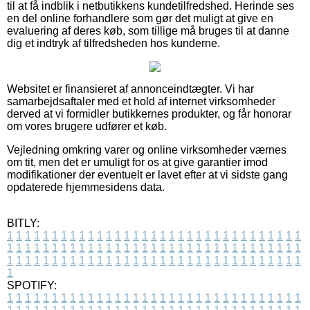
til at få indblik i netbutikkens kundetilfredshed. Herinde ses
en del online forhandlere som gør det muligt at give en
evaluering af deres køb, som tillige må bruges til at danne
dig et indtryk af tilfredsheden hos kunderne.
Websitet er finansieret af annonceindtægter. Vi har
samarbejdsaftaler med et hold af internet virksomheder
derved at vi formidler butikkernes produkter, og får honorar
om vores brugere udfører et køb.
Vejledning omkring varer og online virksomheder værnes
om tit, men det er umuligt for os at give garantier imod
modifikationer der eventuelt er lavet efter at vi sidste gang
opdaterede hjemmesidens data.
BITLY:
1
1
1
1
1
1
1
1
1
1
1
1
1
1
1
1
1
1
1
1
1
1
1
1
1
1
1
1
1
1
1
1
1
1
1
1
1
1
1
1
1
1
1
1
1
1
1
1
1
1
1
1
1
1
1
1
1
1
1
1
1
1
1
1
1
1
1
1
1
1
1
1
1
1
1
1
1
1
1
1
1
1
1
1
1
1
1
1
1
1
1
1
1
1
1
1
1
1
1
1
SPOTIFY:
1
1
1
1
1
1
1
1
1
1
1
1
1
1
1
1
1
1
1
1
1
1
1
1
1
1
1
1
1
1
1
1
1