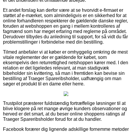
er det undertiden et omfattende arbejde.
Et andet forslag kan derfor være at se hvorvidt e-firmaet er
støttet af e-mærket, som almindeligvis er en sikkerhed for at
online forhandleren respekterer de gældende danske regler,
foruden at webshoppen en gang i mellem kontrolleres af
fagmænd som har meget erfaring med reglerne på området.
Derudover tilbydes du anledning til support, for så vidt du får
problemstillinger i forbindelse med din bestilling.
Tilmed anbefaler vi at køber er omhyggelig omkring de mest
vitale reglementer der er gældende for købet, som
eksempelvis den returrettighed netshoppen kører med. I den
relation er det ligeledes relevant, at man stadigvæk
bibeholder sin kvittering, så man i fremtiden kan bevise sin
bestilling af Traeger Spareribsholder, uafhængig om man
søger et produkt til en dame eller herre.
Trustpilot præsterer fuldstændig fortræffelige løsninger til at
blive klogere på ret mange øvrige kunders observationer og
herved er det smart, at du beser online shoppens ratings af
Traeger Spareribsholder forud for at du handler.
Facebook forærer dig lignende adskillige fornemme metoder