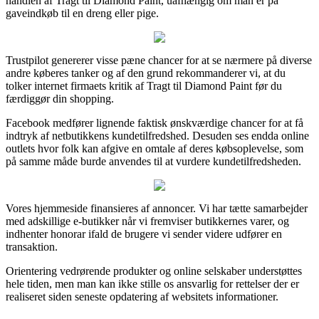
handlen af Tragt til Diamond Paint, uafhængig om man er på
gaveindkøb til en dreng eller pige.
Trustpilot genererer visse pæne chancer for at se nærmere på diverse
andre køberes tanker og af den grund rekommanderer vi, at du
tolker internet firmaets kritik af Tragt til Diamond Paint før du
færdiggør din shopping.
Facebook medfører lignende faktisk ønskværdige chancer for at få
indtryk af netbutikkens kundetilfredshed. Desuden ses endda online
outlets hvor folk kan afgive en omtale af deres købsoplevelse, som
på samme måde burde anvendes til at vurdere kundetilfredsheden.
Vores hjemmeside finansieres af annoncer. Vi har tætte samarbejder
med adskillige e-butikker når vi fremviser butikkernes varer, og
indhenter honorar ifald de brugere vi sender videre udfører en
transaktion.
Orientering vedrørende produkter og online selskaber understøttes
hele tiden, men man kan ikke stille os ansvarlig for rettelser der er
realiseret siden seneste opdatering af websitets informationer.