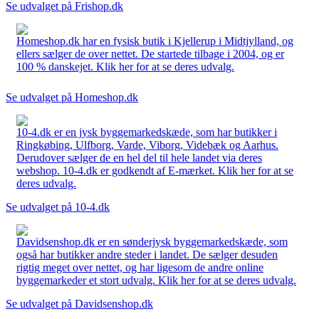
Se udvalget på Frishop.dk
Homeshop.dk har en fysisk butik i Kjellerup i Midtjylland, og
ellers sælger de over nettet. De startede tilbage i 2004, og er
100 % danskejet. Klik her for at se deres udvalg.
Se udvalget på Homeshop.dk
10-4.dk er en jysk byggemarkedskæde, som har butikker i
Ringkøbing, Ulfborg, Varde, Viborg, Videbæk og Aarhus.
Derudover sælger de en hel del til hele landet via deres
webshop. 10-4.dk er godkendt af E-mærket. Klik her for at se
deres udvalg.
Se udvalget på 10-4.dk
Davidsenshop.dk er en sønderjysk byggemarkedskæde, som
også har butikker andre steder i landet. De sælger desuden
rigtig meget over nettet, og har ligesom de andre online
byggemarkeder et stort udvalg. Klik her for at se deres udvalg.
Se udvalget på Davidsenshop.dk