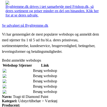
Byghjemme.dk drives i tæt samarbejde med Frishop.dk, så
deres sortiment og priser minder en del om hinanden. Klik her
for at se deres udvalg.
Se udvalget på Byghjemme.dk
Vi har gennemgået de mest populære webshops og anmeldt dem
med stjerner fra 1 til 5 ud fra bl.a. deres prisniveau,
sortimentstørrelse, kundeservice, brugervenlighed, betingelser,
leveringsformer og betalingsmuligheder.
Bedst anmeldte webshops
Webshop
Stjerner
Link
Besøg webshop
Besøg webshop
Besøg webshop
Besøg webshop
Besøg webshop
Navn:
Tragt til Diamond Paint
Kategori:
Udstyr/tilbehør > Værktøj
Producent: