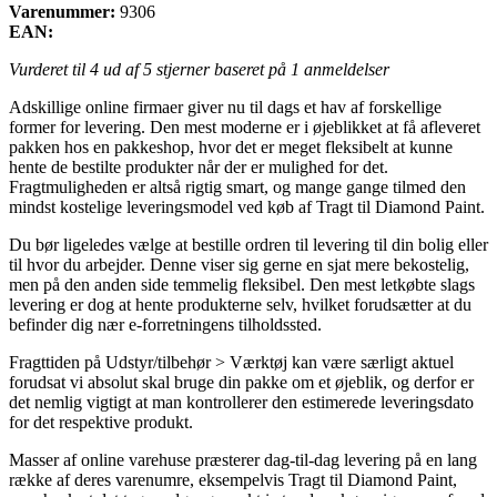
Varenummer:
9306
EAN:
Vurderet til
4
ud af 5 stjerner baseret på
1
anmeldelser
Adskillige online firmaer giver nu til dags et hav af forskellige
former for levering. Den mest moderne er i øjeblikket at få afleveret
pakken hos en pakkeshop, hvor det er meget fleksibelt at kunne
hente de bestilte produkter når der er mulighed for det.
Fragtmuligheden er altså rigtig smart, og mange gange tilmed den
mindst kostelige leveringsmodel ved køb af Tragt til Diamond Paint.
Du bør ligeledes vælge at bestille ordren til levering til din bolig eller
til hvor du arbejder. Denne viser sig gerne en sjat mere bekostelig,
men på den anden side temmelig fleksibel. Den mest letkøbte slags
levering er dog at hente produkterne selv, hvilket forudsætter at du
befinder dig nær e-forretningens tilholdssted.
Fragttiden på Udstyr/tilbehør > Værktøj kan være særligt aktuel
forudsat vi absolut skal bruge din pakke om et øjeblik, og derfor er
det nemlig vigtigt at man kontrollerer den estimerede leveringsdato
for det respektive produkt.
Masser af online varehuse præsterer dag-til-dag levering på en lang
række af deres varenumre, eksempelvis Tragt til Diamond Paint,