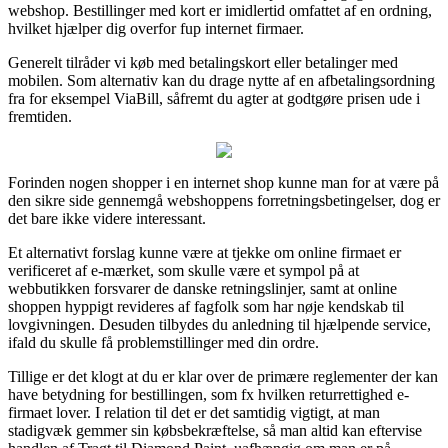
webshop. Bestillinger med kort er imidlertid omfattet af en ordning,
hvilket hjælper dig overfor fup internet firmaer.
Generelt tilråder vi køb med betalingskort eller betalinger med
mobilen. Som alternativ kan du drage nytte af en afbetalingsordning
fra for eksempel ViaBill, såfremt du agter at godtgøre prisen ude i
fremtiden.
Forinden nogen shopper i en internet shop kunne man for at være på
den sikre side gennemgå webshoppens forretningsbetingelser, dog er
det bare ikke videre interessant.
Et alternativt forslag kunne være at tjekke om online firmaet er
verificeret af e-mærket, som skulle være et sympol på at
webbutikken forsvarer de danske retningslinjer, samt at online
shoppen hyppigt revideres af fagfolk som har nøje kendskab til
lovgivningen. Desuden tilbydes du anledning til hjælpende service,
ifald du skulle få problemstillinger med din ordre.
Tillige er det klogt at du er klar over de primære reglementer der kan
have betydning for bestillingen, som fx hvilken returrettighed e-
firmaet lover. I relation til det er det samtidig vigtigt, at man
stadigvæk gemmer sin købsbekræftelse, så man altid kan eftervise