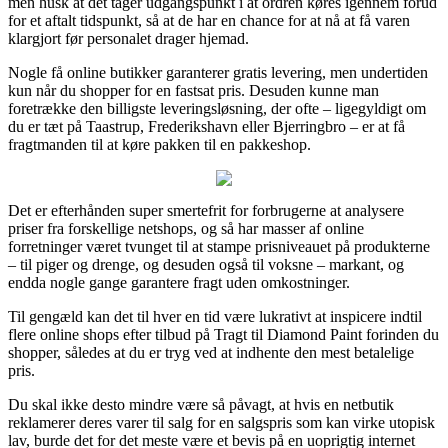
men husk at det tager udgangspunkt i at ordren køres igennem forud
for et aftalt tidspunkt, så at de har en chance for at nå at få varen
klargjort før personalet drager hjemad.
Nogle få online butikker garanterer gratis levering, men undertiden
kun når du shopper for en fastsat pris. Desuden kunne man
foretrække den billigste leveringsløsning, der ofte – ligegyldigt om
du er tæt på Taastrup, Frederikshavn eller Bjerringbro – er at få
fragtmanden til at køre pakken til en pakkeshop.
Det er efterhånden super smertefrit for forbrugerne at analysere
priser fra forskellige netshops, og så har masser af online
forretninger været tvunget til at stampe prisniveauet på produkterne
– til piger og drenge, og desuden også til voksne – markant, og
endda nogle gange garantere fragt uden omkostninger.
Til gengæld kan det til hver en tid være lukrativt at inspicere indtil
flere online shops efter tilbud på Tragt til Diamond Paint forinden du
shopper, således at du er tryg ved at indhente den mest betalelige
pris.
Du skal ikke desto mindre være så påvagt, at hvis en netbutik
reklamerer deres varer til salg for en salgspris som kan virke utopisk
lav, burde det for det meste være et bevis på en uoprigtig internet