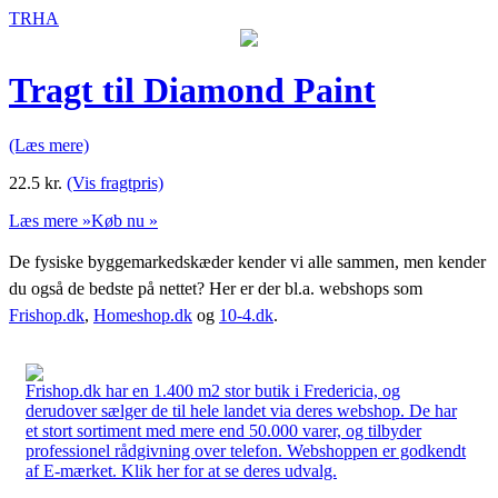
TRHA
Tragt til Diamond Paint
(Læs mere)
22.5
kr.
(Vis fragtpris)
Læs mere »
Køb nu »
De fysiske byggemarkedskæder kender vi alle sammen, men kender
du også de bedste på nettet? Her er der bl.a. webshops som
Frishop.dk
,
Homeshop.dk
og
10-4.dk
.
Frishop.dk har en 1.400 m2 stor butik i Fredericia, og
derudover sælger de til hele landet via deres webshop. De har
et stort sortiment med mere end 50.000 varer, og tilbyder
professionel rådgivning over telefon. Webshoppen er godkendt
af E-mærket. Klik her for at se deres udvalg.