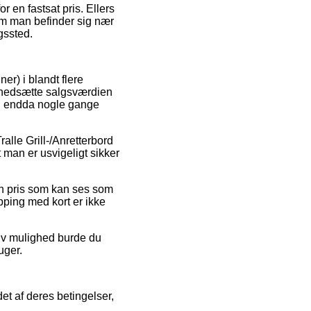
r en fastsat pris. Ellers
om man befinder sig nær
ngssted.
er) i blandt flere
at nedsætte salgsværdien
og endda nogle gange
ralle Grill-/Anretterbord
man er usvigeligt sikker
en pris som kan ses som
pping med kort er ikke
tiv mulighed burde du
uger.
et af deres betingelser,