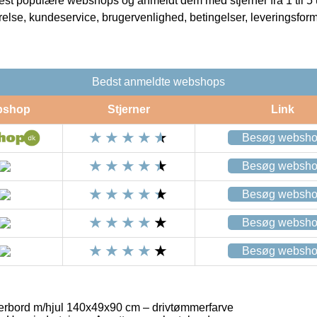
t populære webshops og anmeldt dem med stjerner fra 1 til 5 ud
rrelse, kundeservice, brugervenlighed, betingelser, leveringsfor
Bedst anmeldte webshops
bshop
Stjerner
Link
Besøg websh
Besøg websh
Besøg websh
Besøg websh
Besøg websh
tterbord m/hjul 140x49x90 cm – drivtømmerfarve