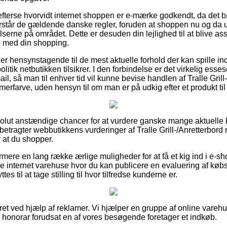
 efterse hvorvidt internet shoppen er e-mærke godkendt, da det b
rstår de gældende danske regler, foruden at shoppen nu og da 
serne på området. Dette er desuden din lejlighed til at blive assis
se med din shopping.
er er hensynstagende til de mest aktuelle forhold der kan spille i
olitik netbutikken tilsikrer. I den forbindelse er det virkelig esses
l, så man til enhver tid vil kunne bevise handlen af Tralle Grill
rfarve, uden hensyn til om man er på udkig efter et produkt til
bsolut anstændige chancer for at vurdere ganske mange aktuell
 betragter webbutikkens vurderinger af Tralle Grill-/Anretterbor
 at du shopper.
ere en lang række ærlige muligheder for at få et kig ind i e-sh
e internet varehuse hvor du kan publicere en evaluering af kø
til at tage stilling til hvor tilfredse kunderne er.
ret ved hjælp af reklamer. Vi hjælper en gruppe af online vareh
 honorar forudsat en af vores besøgende foretager et indkøb.