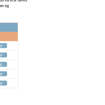
 fra bl.a. deres
mer og
op
op
op
op
op