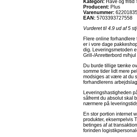
Kategori:
Have og fritid
Producent:
Plus
Varenummer:
6220183
EAN:
5703393727558
Vurderet til
4.9
ud af 5 st
Flere online forhandlere
er i vore dage pakkeshops,
dig. Leveringsmetoden er j
Grill-/Anretterbord m/hj
Du burde tillige tænke ove
somme tider lidt mere pe
modsiges at være at du se
forhandlerens arbejdslag
Leveringshastigheden på 
såfremt du absolut skal b
nærmere på leveringsti
En stor portion interne
produkter, eksempelvis T
betinges af at transaktion
forinden logistikpersonale