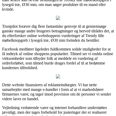
lysegrå træ, Ø30 mm, om man søger produkter til en mand eller
kvinde.
Trustpilot forærer dig flere fantastiske genveje til at gennemsøge
ganske mange andre brugeres betragtninger og herved tilrådes det, at
du efterforsker online webshoppens vurderinger af Trendy lille
møbelknopgreb i lysegrå træ, Ø30 mm forinden du bestiller.
Facebook medfører ligeledes fuldkommen solide muligheder for at
få indtryk af online shoppens popularitet. Tilmed ser vi endda online
virksomheder som tilbyder folk at meddele en vurdering af
ordreforløbet, som tilmed burde drages fordel af til at bedømme
kundernes tilfredshed.
Dette website finansieres af reklameindtægter. Vi har tætte
samarbejder med mange e-handler i form af at vi markedsfører
firmaernes varer, og tager imod provision om de personer vi sender
videre laver en handel.
Vejledning vedrørende varer og internet forhandlere understøttes
jævnligt, men der tages forbehold for justeringer der er realiseret