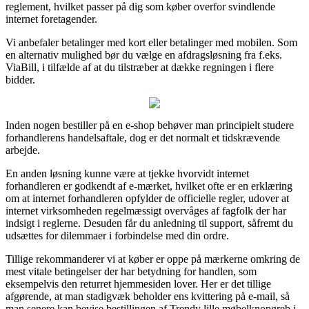
reglement, hvilket passer på dig som køber overfor svindlende
internet foretagender.
Vi anbefaler betalinger med kort eller betalinger med mobilen. Som
en alternativ mulighed bør du vælge en afdragsløsning fra f.eks.
ViaBill, i tilfælde af at du tilstræber at dække regningen i flere
bidder.
Inden nogen bestiller på en e-shop behøver man principielt studere
forhandlerens handelsaftale, dog er det normalt et tidskrævende
arbejde.
En anden løsning kunne være at tjekke hvorvidt internet
forhandleren er godkendt af e-mærket, hvilket ofte er en erklæring
om at internet forhandleren opfylder de officielle regler, udover at
internet virksomheden regelmæssigt overvåges af fagfolk der har
indsigt i reglerne. Desuden får du anledning til support, såfremt du
udsættes for dilemmaer i forbindelse med din ordre.
Tillige rekommanderer vi at køber er oppe på mærkerne omkring de
mest vitale betingelser der har betydning for handlen, som
eksempelvis den returret hjemmesiden lover. Her er det tillige
afgørende, at man stadigvæk beholder ens kvittering på e-mail, så
man senere kan bevise bestillingen af Trendy lille møbelknopgreb i