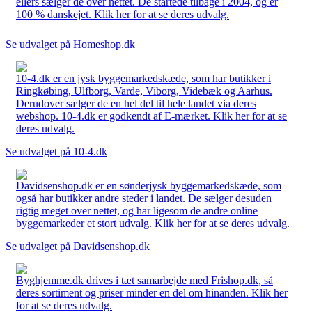
ellers sælger de over nettet. De startede tilbage i 2004, og er
100 % danskejet. Klik her for at se deres udvalg.
Se udvalget på Homeshop.dk
10-4.dk er en jysk byggemarkedskæde, som har butikker i
Ringkøbing, Ulfborg, Varde, Viborg, Videbæk og Aarhus.
Derudover sælger de en hel del til hele landet via deres
webshop. 10-4.dk er godkendt af E-mærket. Klik her for at se
deres udvalg.
Se udvalget på 10-4.dk
Davidsenshop.dk er en sønderjysk byggemarkedskæde, som
også har butikker andre steder i landet. De sælger desuden
rigtig meget over nettet, og har ligesom de andre online
byggemarkeder et stort udvalg. Klik her for at se deres udvalg.
Se udvalget på Davidsenshop.dk
Byghjemme.dk drives i tæt samarbejde med Frishop.dk, så
deres sortiment og priser minder en del om hinanden. Klik her
for at se deres udvalg.