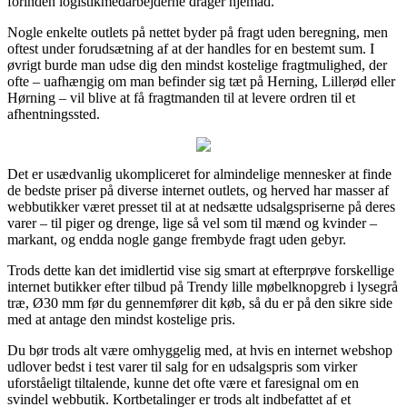
forinden logistikmedarbejderne drager hjemad.
Nogle enkelte outlets på nettet byder på fragt uden beregning, men
oftest under forudsætning af at der handles for en bestemt sum. I
øvrigt burde man udse dig den mindst kostelige fragtmulighed, der
ofte – uafhængig om man befinder sig tæt på Herning, Lillerød eller
Hørning – vil blive at få fragtmanden til at levere ordren til et
afhentningssted.
Det er usædvanlig ukompliceret for almindelige mennesker at finde
de bedste priser på diverse internet outlets, og herved har masser af
webbutikker været presset til at at nedsætte udsalgspriserne på deres
varer – til piger og drenge, lige så vel som til mænd og kvinder –
markant, og endda nogle gange frembyde fragt uden gebyr.
Trods dette kan det imidlertid vise sig smart at efterprøve forskellige
internet butikker efter tilbud på Trendy lille møbelknopgreb i lysegrå
træ, Ø30 mm før du gennemfører dit køb, så du er på den sikre side
med at antage den mindst kostelige pris.
Du bør trods alt være omhyggelig med, at hvis en internet webshop
udlover bedst i test varer til salg for en udsalgspris som virker
uforståeligt tiltalende, kunne det ofte være et faresignal om en
svindel webbutik. Kortbetalinger er trods alt indbefattet af et