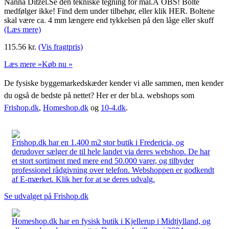
Nanna Ditzel.Se den tekniske tegning for mål.Â OBS! Bolte
medfølger ikke! Find dem under tilbehør, eller klik HER. Boltene
skal være ca. 4 mm længere end tykkelsen på den låge eller skuff
(Læs mere)
115.56
kr.
(Vis fragtpris)
Læs mere »
Køb nu »
De fysiske byggemarkedskæder kender vi alle sammen, men kender
du også de bedste på nettet? Her er der bl.a. webshops som
Frishop.dk
,
Homeshop.dk
og
10-4.dk
.
Frishop.dk har en 1.400 m2 stor butik i Fredericia, og
derudover sælger de til hele landet via deres webshop. De har
et stort sortiment med mere end 50.000 varer, og tilbyder
professionel rådgivning over telefon. Webshoppen er godkendt
af E-mærket. Klik her for at se deres udvalg.
Se udvalget på Frishop.dk
Homeshop.dk har en fysisk butik i Kjellerup i Midtjylland, og