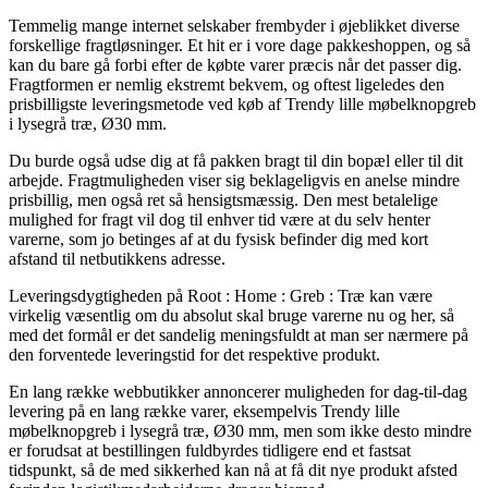
Temmelig mange internet selskaber frembyder i øjeblikket diverse
forskellige fragtløsninger. Et hit er i vore dage pakkeshoppen, og så
kan du bare gå forbi efter de købte varer præcis når det passer dig.
Fragtformen er nemlig ekstremt bekvem, og oftest ligeledes den
prisbilligste leveringsmetode ved køb af Trendy lille møbelknopgreb
i lysegrå træ, Ø30 mm.
Du burde også udse dig at få pakken bragt til din bopæl eller til dit
arbejde. Fragtmuligheden viser sig beklageligvis en anelse mindre
prisbillig, men også ret så hensigtsmæssig. Den mest betalelige
mulighed for fragt vil dog til enhver tid være at du selv henter
varerne, som jo betinges af at du fysisk befinder dig med kort
afstand til netbutikkens adresse.
Leveringsdygtigheden på Root : Home : Greb : Træ kan være
virkelig væsentlig om du absolut skal bruge varerne nu og her, så
med det formål er det sandelig meningsfuldt at man ser nærmere på
den forventede leveringstid for det respektive produkt.
En lang række webbutikker annoncerer muligheden for dag-til-dag
levering på en lang række varer, eksempelvis Trendy lille
møbelknopgreb i lysegrå træ, Ø30 mm, men som ikke desto mindre
er forudsat at bestillingen fuldbyrdes tidligere end et fastsat
tidspunkt, så de med sikkerhed kan nå at få dit nye produkt afsted