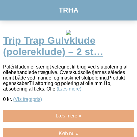
TRHA
Trip Trap Gulvklude
(polereklude) – 2 st…
Polérkluden er særligt velegnet til brug ved slutpolering af
oliebehandlede trægulve. Overskudsolie fjernes således
nemt både ved manuel og maskinel slutpolering.Produkt
egenskaberTil aftørring og polering af olie mm.Høj
absobering af f.eks. Olie
(Læs mere)
0
kr.
(Vis fragtpris)
Læs mere »
Køb nu »