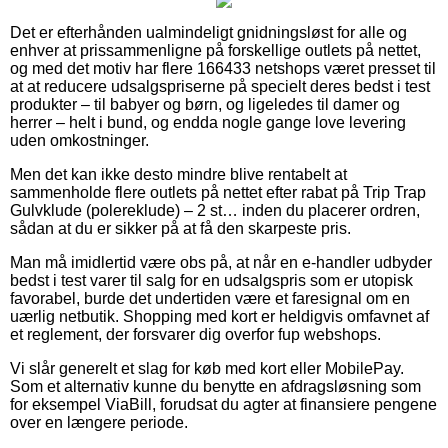
Det er efterhånden ualmindeligt gnidningsløst for alle og
enhver at prissammenligne på forskellige outlets på nettet,
og med det motiv har flere 166433 netshops været presset til
at at reducere udsalgspriserne på specielt deres bedst i test
produkter – til babyer og børn, og ligeledes til damer og
herrer – helt i bund, og endda nogle gange love levering
uden omkostninger.
Men det kan ikke desto mindre blive rentabelt at
sammenholde flere outlets på nettet efter rabat på Trip Trap
Gulvklude (polereklude) – 2 st… inden du placerer ordren,
sådan at du er sikker på at få den skarpeste pris.
Man må imidlertid være obs på, at når en e-handler udbyder
bedst i test varer til salg for en udsalgspris som er utopisk
favorabel, burde det undertiden være et faresignal om en
uærlig netbutik. Shopping med kort er heldigvis omfavnet af
et reglement, der forsvarer dig overfor fup webshops.
Vi slår generelt et slag for køb med kort eller MobilePay.
Som et alternativ kunne du benytte en afdragsløsning som
for eksempel ViaBill, forudsat du agter at finansiere pengene
over en længere periode.