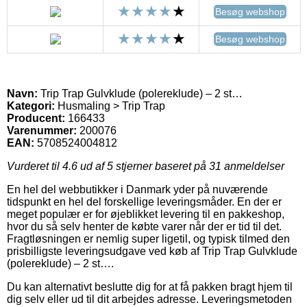
Besøg webshop
Besøg webshop
Navn:
Trip Trap Gulvklude (polereklude) – 2 st…
Kategori:
Husmaling > Trip Trap
Producent:
166433
Varenummer:
200076
EAN:
5708524004812
Vurderet til
4.6
ud af 5 stjerner baseret på
31
anmeldelser
En hel del webbutikker i Danmark yder på nuværende
tidspunkt en hel del forskellige leveringsmåder. En der er
meget populær er for øjeblikket levering til en pakkeshop,
hvor du så selv henter de købte varer når der er tid til det.
Fragtløsningen er nemlig super ligetil, og typisk tilmed den
prisbilligste leveringsudgave ved køb af Trip Trap Gulvklude
(polereklude) – 2 st….
Du kan alternativt beslutte dig for at få pakken bragt hjem til
dig selv eller ud til dit arbejdes adresse. Leveringsmetoden