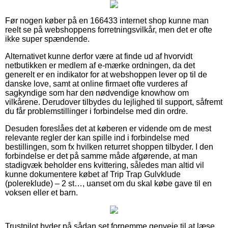
Før nogen køber på en 166433 internet shop kunne man
reelt se på webshoppens forretningsvilkår, men det er ofte
ikke super spændende.
Alternativet kunne derfor være at finde ud af hvorvidt
netbutikken er medlem af e-mærke ordningen, da det
generelt er en indikator for at webshoppen lever op til de
danske love, samt at online firmaet ofte vurderes af
sagkyndige som har den nødvendige knowhow om
vilkårene. Derudover tilbydes du lejlighed til support, såfremt
du får problemstillinger i forbindelse med din ordre.
Desuden foreslåes det at køberen er vidende om de mest
relevante regler der kan spille ind i forbindelse med
bestillingen, som fx hvilken returret shoppen tilbyder. I den
forbindelse er det på samme måde afgørende, at man
stadigvæk beholder ens kvittering, således man altid vil
kunne dokumentere købet af Trip Trap Gulvklude
(polereklude) – 2 st…, uanset om du skal købe gave til en
voksen eller et barn.
Trustpilot byder på sådan set fornemme genveje til at læse