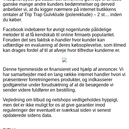
ganske mange andre kunders bedømmelser og derved
anbefaler vi, at du kigger nærmere på internet butikkens
omtaler af Trip Trap Gulvklude (polereklude) – 2 st… inden
du køber.
Facebook indebærer for øvrigt nogenlunde pålidelige
metoder til at få kendskab til online firmaets popularitet.
Foruden det ses faktisk e-handler hvor kunder kan
udfærdige en evaluering af deres købsoplevelse, som tilmed
kan drages fordel af til at afveje hvor tilfredse kunderne er.
Denne hjemmeside er finansieret ved hjælp af annoncer. Vi
har samarbejder med en lang række internet handler hvori vi
præsenterer forretningernes produkter, og indkasserer
godtgørelse under forudsætning af at de besøgende vi
sender videre fuldfører en bestilling.
Vejledning om tilbud og netshops vedligeholdes hyppigt,
men det er ikke muligt for os at give garantier imod
reguleringer der eventuelt er iværksat siden vi senest
opdaterede sidens data.