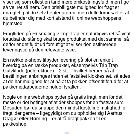
viser sig som oftest en tand mere omkostningsfuld, men lige
så vel ret så nem. Den prisbilligste mulighed for fragt er
unægtelig at du selv henter ordren, men dette forudsætter at
du befinder dig med kort afstand til online webshoppens
hjemsted.
Fragttiden på Husmaling > Trip Trap er naturligvis ret så vital
forudsat du står og skal bruge produktet med det samme, så
derfor er det fuldt ud fornuftigt at vi ser den estimerede
leveringstid på den relevante vare.
En række e-shops tilbyder levering på blot en enkelt
hverdag på en række produkter, eksempelvis Trip Trap
Gulvklude (polereklude) – 2 st…, hvilket beroer på at
bestillingen anbringes inden et fastslået klokkeslæt, således
at de har mulighed for at nå at få pakken afsendt forud for at
pakkemedarbejderne holder fyraften.
Nogle online webshops byder på gratis fragt, men for det
meste er det betinget af at der shoppes for en fastsat sum.
Desuden bør du snuppe den mindst kostelige mulighed for
fragt, der gerne – ligegyldigt om du opholder sig i Aarhus,
Dragør eller Hørning – er at få bragt pakken til en
pakkeshop.