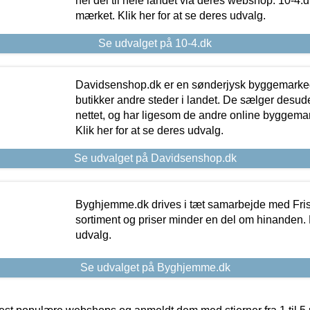
hel del til hele landet via deres webshop. 10-4.d
mærket. Klik her for at se deres udvalg.
Se udvalget på 10-4.dk
Davidsenshop.dk er en sønderjysk byggemark
butikker andre steder i landet. De sælger desud
nettet, og har ligesom de andre online byggemar
Klik her for at se deres udvalg.
Se udvalget på Davidsenshop.dk
Byghjemme.dk drives i tæt samarbejde med Fris
sortiment og priser minder en del om hinanden. K
udvalg.
Se udvalget på Byghjemme.dk