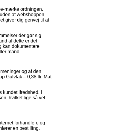
f e-mærke ordningen,
foruden at webshoppen
 giver dig genvej til at
mmelser der gør sig
nd af dette er det
ang kan dokumentere
ller mand.
s meninger og af den
p Gulvlak – 0,38 ltr. Mat
 kundetilfredshed. I
n, hvilket lige så vel
nternet forhandlere og
fører en bestilling.