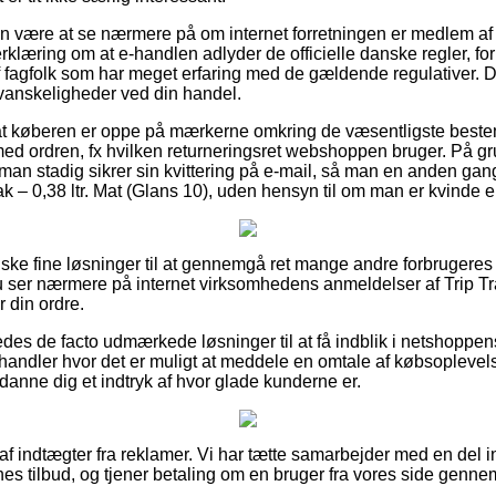
an være at se nærmere på om internet forretningen er medlem a
 erklæring om at e-handlen adlyder de officielle danske regler, 
f fagfolk som har meget erfaring med de gældende regulativer. Det
 vanskeligheder ved din handel.
 at køberen er oppe på mærkerne omkring de væsentligste beste
ed ordren, fx hvilken returneringsret webshoppen bruger. På gru
t man stadig sikrer sin kvittering på e-mail, så man en anden g
ak – 0,38 ltr. Mat (Glans 10), uden hensyn til om man er kvinde e
anske fine løsninger til at gennemgå ret mange andre forbrugere
du ser nærmere på internet virksomhedens anmeldelser af Trip Tra
r din ordre.
des de facto udmærkede løsninger til at få indblik i netshoppens
 handler hvor det er muligt at meddele en omtale af købsoplevelse
t danne dig et indtryk af hvor glade kunderne er.
 af indtægter fra reklamer. Vi har tætte samarbejder med en del i
es tilbud, og tjener betaling om en bruger fra vores side gennem