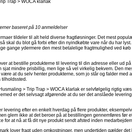
rip Trap > WOCA klarlak
jerner baseret på
10
anmeldelser
irmaer tildeler til alt held diverse fragtløsninger. Det mest populæ
 så skal du blot gå forbi efter din nyindkøbte vare når du har lyst
e gange ydermere den mest betalelige fragtmulighed ved køb a
r at bestille produkterne til levering til din adresse eller ud på 
 sjat mindre prisbillig, men lige så vel virkelig bekvem. Den mes
de være at du selv henter produkterne, som jo står og falder med a
tilholdssted.
Husmaling > Trip Trap > WOCA klarlak er selvfølgelig rigtig væse
 øjemed er det selvsagt afgørende at du ser det anslåede leverin
 levering efter en enkelt hverdag på flere produkter, eksempelv
 men glem ikke at det beroer på at bestillingen gennemføres før et
 for at nå at få dit nye produkt sendt afsted inden medarbejderne
ark lover fragt uden omkostninger, men undertiden gælder det k