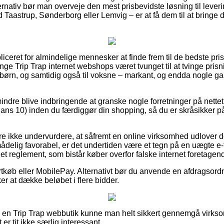
ernativ bør man overveje den mest prisbevidste løsning til leveri
aastrup, Sønderborg eller Lemvig – er at få dem til at bringe di
iceret for almindelige mennesker at finde frem til de bedste pris
ge Trip Trap internet webshops været tvunget til at tvinge pris
 børn, og samtidig også til voksne – markant, og endda nogle ga
ndre blive indbringende at granske nogle forretninger på nettet e
Glans 10) inden du færdiggør din shopping, så du er skråsikker 
 ikke undervurdere, at såfremt en online virksomhed udlover der
ådelig favorabel, er det undertiden være et tegn på en uægte e-f
 i et reglement, som bistår køber overfor falske internet foretagen
ortkøb eller MobilePay. Alternativt bør du anvende en afdragsordni
ker at dække beløbet i flere bidder.
r i en Trip Trap webbutik kunne man helt sikkert gennemgå virk
 er tit ikke særlig interessant.