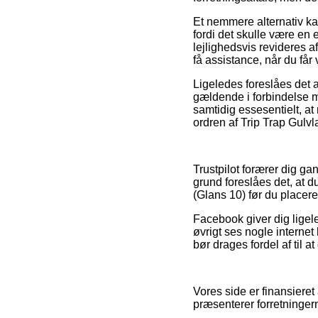
Et nemmere alternativ k
fordi det skulle være en
lejlighedsvis revideres a
få assistance, når du får
Ligeledes foreslåes det
gældende i forbindelse m
samtidig essesentielt, a
ordren af Trip Trap Gulvl
Trustpilot forærer dig g
grund foreslåes det, at 
(Glans 10) før du placere
Facebook giver dig ligele
øvrigt ses nogle internet
bør drages fordel af til a
Vores side er finansieret
præsenterer forretningern