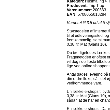
Kategori:
Husmaling > T
Producent:
Trip Trap
Varenummer:
200333
EAN:
5708055013284
Vurderet til
3.5
ud af 5 st
Størstedelen af internet f
til et udleveringssted, og
fremkommelig, samt mang
0,38 ltr. Mat (Glans 10).
Du bør ligeledes tænke ove
Fragtmetoden er oftest en
vil dog i de fleste tilfæl
lige ved online shoppens 
Antal dages levering på 
din ordre fluks, så i det
vedkommende vare.
En række e-shops tilbyder
0,38 ltr. Mat (Glans 10),
sådan at de har en chance
En række e-shops i Danm