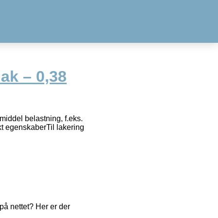
lak – 0,38
middel belastning, f.eks.
kt egenskaberTil lakering
å nettet? Her er der