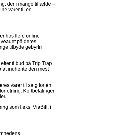
ng, der i mange tilfælde –
ne varer til en
er hos flere online
niveauet på deres
nge tilbyde gebyrfri
fter tilbud på Trip Trap
på at indhente den mest
es varer til salg for en
orretning. Kortbetalinger
der.
ng som f.eks. ViaBill, i
somhedens