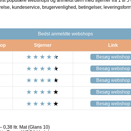
t populære webshops og anmeldt dem med stjerner fra 1 til 5 ud
rrelse, kundeservice, brugervenlighed, betingelser, leveringsfor
Bedst anmeldte webshops
op
Stjerner
Link
Besøg webshop
Besøg webshop
Besøg webshop
Besøg webshop
Besøg webshop
 0,38 ltr. Mat (Glans 10)