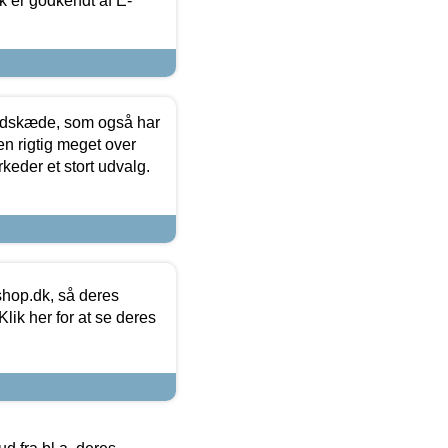
k er godkendt af E-
edskæde, som også har
en rigtig meget over
keder et stort udvalg.
hop.dk, så deres
lik her for at se deres