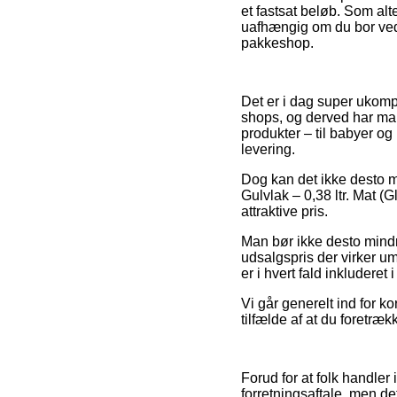
et fastsat beløb. Som alt
uafhængig om du bor ved T
pakkeshop.
Det er i dag super ukompl
shops, og derved har man
produkter – til babyer og
levering.
Dog kan det ikke desto mi
Gulvlak – 0,38 ltr. Mat (
attraktive pris.
Man bør ikke desto mindre
udsalgspris der virker um
er i hvert fald inkluderet
Vi går generelt ind for k
tilfælde af at du foretræk
Forud for at folk handle
forretningsaftale, men det