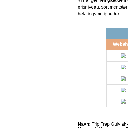
Vi har gennemgået de mes
prisniveau, sortimentstø
betalingsmuligheder.
Websh
Navn:
Trip Trap Gulvlak –