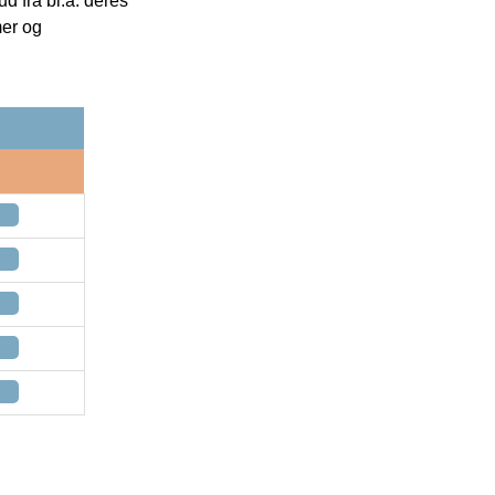
 fra bl.a. deres
mer og