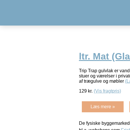
ltr. Mat (Gl
Trip Trap gulvlak er vand
stuer og værelser i priv
af trægulve og møbler
(L
129
kr.
(Vis fragtpris)
Læs mere »
De fysiske byggemarkeds