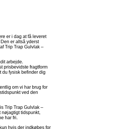
re er i dag at få leveret
. Den er altså yderst
f Trip Trap Gulvlak –
dit arbejde.
t prisbevidste fragtform
t du fysisk befinder dig
ntlig om vi har brug for
gstidspunkt ved den
is Trip Trap Gulvlak –
 nøjagtigt tidspunkt,
 har fri.
un hvis der indkøbes for