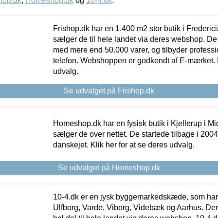
hop.dk
,
Homeshop.dk
og
10-4.dk
.
Frishop.dk har en 1.400 m2 stor butik i Frederic
sælger de til hele landet via deres webshop. De h
med mere end 50.000 varer, og tilbyder professi
telefon. Webshoppen er godkendt af E-mærket. Kl
udvalg.
Se udvalget på Frishop.dk
Homeshop.dk har en fysisk butik i Kjellerup i Mid
sælger de over nettet. De startede tilbage i 200
danskejet. Klik her for at se deres udvalg.
Se udvalget på Homeshop.dk
10-4.dk er en jysk byggemarkedskæde, som har 
Ulfborg, Varde, Viborg, Videbæk og Aarhus. De