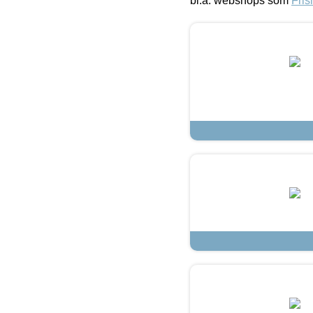
bl.a. webshops som
Fris