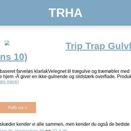
TRHA
Trip Trap Gulv
ans 10)
baseret farveløs klarlakVelegnet til trægulve og træmøbler med 
ate hjem -Â giver en ikke-gulnende og slidstærk overflade. Produ
æs mere)
Køb nu »
kæder kender vi alle sammen, men kender du også de bedste p