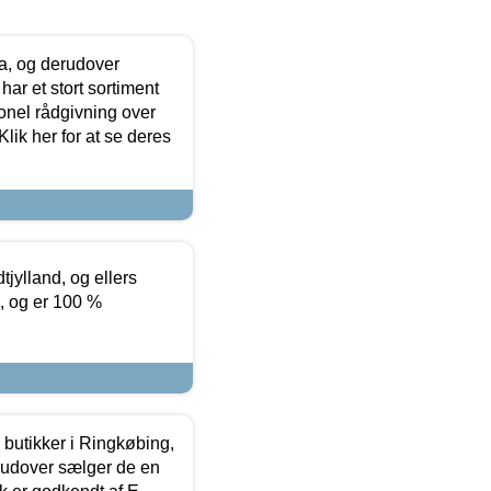
ia, og derudover
ar et stort sortiment
onel rådgivning over
ik her for at se deres
tjylland, og ellers
4, og er 100 %
butikker i Ringkøbing,
rudover sælger de en