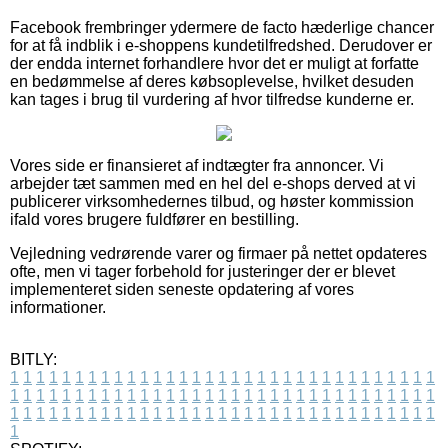
Facebook frembringer ydermere de facto hæderlige chancer
for at få indblik i e-shoppens kundetilfredshed. Derudover er
der endda internet forhandlere hvor det er muligt at forfatte
en bedømmelse af deres købsoplevelse, hvilket desuden
kan tages i brug til vurdering af hvor tilfredse kunderne er.
Vores side er finansieret af indtægter fra annoncer. Vi
arbejder tæt sammen med en hel del e-shops derved at vi
publicerer virksomhedernes tilbud, og høster kommission
ifald vores brugere fuldfører en bestilling.
Vejledning vedrørende varer og firmaer på nettet opdateres
ofte, men vi tager forbehold for justeringer der er blevet
implementeret siden seneste opdatering af vores
informationer.
BITLY:
1
1
1
1
1
1
1
1
1
1
1
1
1
1
1
1
1
1
1
1
1
1
1
1
1
1
1
1
1
1
1
1
1
1
1
1
1
1
1
1
1
1
1
1
1
1
1
1
1
1
1
1
1
1
1
1
1
1
1
1
1
1
1
1
1
1
1
1
1
1
1
1
1
1
1
1
1
1
1
1
1
1
1
1
1
1
1
1
1
1
1
1
1
1
1
1
1
1
1
1