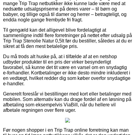
mange Trip Trap netbutikker ikke kunne lade være med at
nedsætte udsalgspriserne på deres varer – til børn og
babyer, og tillige også til damer og herrer – betragteligt, og
endda nogle gange frembyde fri fragt.
Til gengæld kan det alligevel blive fordelagtigt at
sammenligne indtil flere forretninger på nettet efter udsalg på
Trip Trap Stenolie Natur 0,5lt før du bestiller, således at du er
sikret at få den mest betalelige pris.
Du må trods alt huske på, at i tilfælde af at en netshop
udbyder produkter til en pris der virker besynderligt
favorabel, så kunne det tit være en varsel om en snydagtig
e-forhandler. Kortbetalinger er ikke desto mindre inkluderet i
en vedtægt, hvilket redder dig som køber overfor snydagtige
e-handler.
Generelt foreslår vi bestillinger med kort eller betalinger med
mobilen. Som alternativ kan du drage fordel af en løsning på
afbetaling som eksempelvis ViaBill, når du hellere vil
afbetale regningen over flere uger.
Før nogen shopper i en Trip Trap online forretning kan man