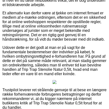
til hver en tid læse netbutikkens vilkår, det er dog undertiden
et tidskrævende arbejde.
Et alternativ kan derfor være at tjekke om internet firmaet er
medlem af e-mærke ordningen, eftersom det er en sikkerhed
for at online webshoppen respekterer de opstillede regler,
tillige med at online virksomheden rutinemæssigt
undersøges af jurister som er meget bekendte med
retningslinjerne. Det er en rigtig god genvej til en
håndsrækning, for så vidt du møder besvær med dit indkøb.
Udover dette er det godt at man er på vagt for de
fundamentale bestemmelser der indvirker på købet, fx
hvilken ombytningsrettighed e-forhandleren har. På grund af
dette er det på samme måde relevant, at man stadig gemmer
sin ordrekvittering, således man til enhver tid kan bevidne
handlen af Trip Trap Stenolie Natur 0,5lt, hvad end man
leder efter en vare til en mand eller kvinde.
Trustpilot leverer ret strålende genveje til at bese en længere
række forhenværende forbrugeres betragtninger og derfor
rekommanderer vi, at du kigger nærmere på internet
butikkens kritik af Trip Trap Stenolie Natur 0,5lt forud for at
du handler.