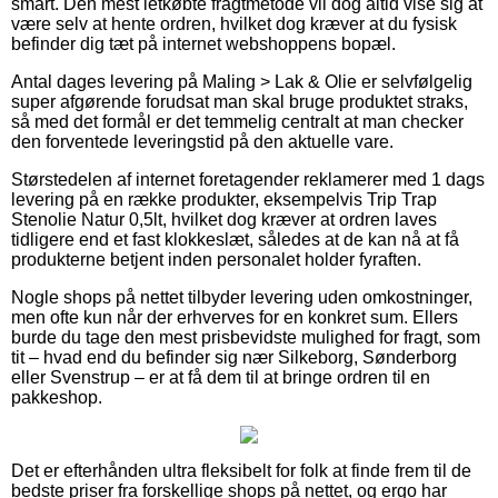
smart. Den mest letkøbte fragtmetode vil dog altid vise sig at
være selv at hente ordren, hvilket dog kræver at du fysisk
befinder dig tæt på internet webshoppens bopæl.
Antal dages levering på Maling > Lak & Olie er selvfølgelig
super afgørende forudsat man skal bruge produktet straks,
så med det formål er det temmelig centralt at man checker
den forventede leveringstid på den aktuelle vare.
Størstedelen af internet foretagender reklamerer med 1 dags
levering på en række produkter, eksempelvis Trip Trap
Stenolie Natur 0,5lt, hvilket dog kræver at ordren laves
tidligere end et fast klokkeslæt, således at de kan nå at få
produkterne betjent inden personalet holder fyraften.
Nogle shops på nettet tilbyder levering uden omkostninger,
men ofte kun når der erhverves for en konkret sum. Ellers
burde du tage den mest prisbevidste mulighed for fragt, som
tit – hvad end du befinder sig nær Silkeborg, Sønderborg
eller Svenstrup – er at få dem til at bringe ordren til en
pakkeshop.
Det er efterhånden ultra fleksibelt for folk at finde frem til de
bedste priser fra forskellige shops på nettet, og ergo har