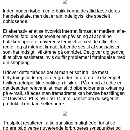
Inden nogen køber i en e-butik kunne de altid læse deres
handelsaftale, men det er almindeligvis ikke specielt
ophidsende.
Et alternativ er at se hvorvidt internet firmaet er medlem af e-
mærket, fordi det generelt er en påvisning af at online
butikken opererer i overensstemmelse med de officielle
regler, og at internet firmaet løbende ses til af specialister
som har indsigt i vilkårene på området. Det giver dig genvej
til at blive assisteret, hvis du får problemer i forbindelse med
din shopping.
Udover dette tilrådes det at man er sat ind i de mest
betydningsfulde regler der gælder for ordren, til eksempel
hvilken returpolitik e-butikken tilsikrer. På grund af dette er
det desuden relevant, at man altid bibeholder ens kvittering
på e-mail, således man fremadrettet kan bevise bestillingen
af Universal PEX rør-i-rør 15 mm, uanset om du søger et
produkt til en dame eller herre.
Trustpilot resulterer i altid gunstige muligheder for at se
nøjere på diverse nuværende forbrugeres synspunkter og