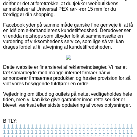
derfor er det at foretrække, at du tjekker webbutikkens
anmeldelser af Universal PEX rør-i-rør 15 mm før du
færdiggør din shopping.
Facebook yder på samme måde ganske fine genveje til at få
en idé om e-forhandlerens kundetilfredshed. Derudover ser
vi endda netshops som tilbyder folk at sammensætte en
vurdering af virksomhedens service, som lige så vel kan
drages fordel af til afvejning af kundetilfredsheden.
Dette website er finansieret af reklameindtægter. Vi har et
tæt samarbejde med mange internet firmaer når vi
annoncerer firmaernes produkter, og høster provision for så
vidt vores besøgende fuldfører en ordre.
Vejledning om tilbud og outlets på nettet vedligeholdes hele
tiden, men vi kan ikke give garantier imod rettelser der er
blevet iværksat efter sidste opdatering af vores oplysninger.
BITLY:
1
1
1
1
1
1
1
1
1
1
1
1
1
1
1
1
1
1
1
1
1
1
1
1
1
1
1
1
1
1
1
1
1
1
1
1
1
1
1
1
1
1
1
1
1
1
1
1
1
1
1
1
1
1
1
1
1
1
1
1
1
1
1
1
1
1