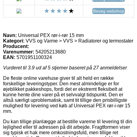
Besøg webshop
Navn:
Universal PEX rør-i-rør 15 mm
Kategori:
VVS og Varme > VVS > Radiatorer og termostater
Producent:
Varenummer:
54205213680
EAN:
5701951100324
Vurderet til
3.9
ud af 5 stjerner baseret på
27
anmeldelser
De fleste online varehuse giver til alt held en række
forskellige leveringstyper. Den mest almindelige er for
øjeblikket pakkeshops, fordi det er ekstremt fleksibelt at
kunne hente dine varer på et selvvalgt tidspunkt. Den er
altså særligt uproblematisk, samt tit tillige den prisbilligste
mulighed for levering ved køb af Universal PEX rør-i-rør 15
mm.
Du kan tillige planlægge at bestille varerne til levering til din
lejlighed eller til adressen på dit arbejde. Fragtformen viser
sig typisk et hak mere omkostningsfuld, men tillige ret