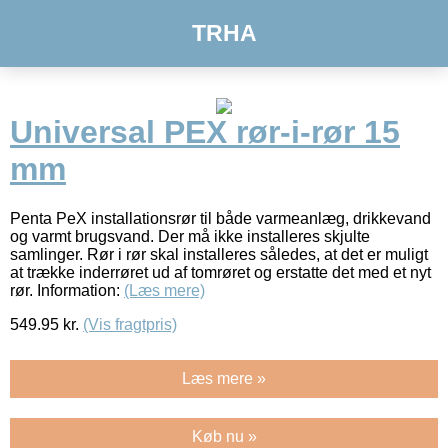
TRHA
Universal PEX rør-i-rør 15
mm
Penta PeX installationsrør til både varmeanlæg, drikkevand
og varmt brugsvand. Der må ikke installeres skjulte
samlinger. Rør i rør skal installeres således, at det er muligt
at trække inderrøret ud af tomrøret og erstatte det med et nyt
rør. Information:
(Læs mere)
549.95
kr.
(Vis fragtpris)
Læs mere »
Køb nu »