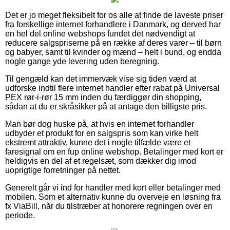
Det er jo meget fleksibelt for os alle at finde de laveste priser
fra forskellige internet forhandlere i Danmark, og derved har
en hel del online webshops fundet det nødvendigt at
reducere salgspriserne på en række af deres varer – til børn
og babyer, samt til kvinder og mænd – helt i bund, og endda
nogle gange yde levering uden beregning.
Til gengæld kan det immervæk vise sig tiden værd at
udforske indtil flere internet handler efter rabat på Universal
PEX rør-i-rør 15 mm inden du færdiggør din shopping,
sådan at du er skråsikker på at antage den billigste pris.
Man bør dog huske på, at hvis en internet forhandler
udbyder et produkt for en salgspris som kan virke helt
ekstremt attraktiv, kunne det i nogle tilfælde være et
faresignal om en fup online webshop. Betalinger med kort er
heldigvis en del af et regelsæt, som dækker dig imod
uoprigtige forretninger på nettet.
Generelt går vi ind for handler med kort eller betalinger med
mobilen. Som et alternativ kunne du overveje en løsning fra
fx ViaBill, når du tilstræber at honorere regningen over en
periode.