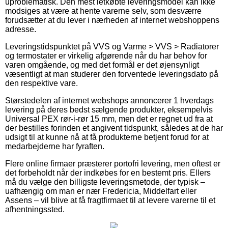
uproblematisk. Den mest letkøbte leveringsmodel kan ikke
modsiges at være at hente varerne selv, som desværre
forudsætter at du lever i nærheden af internet webshoppens
adresse.
Leveringstidspunktet på VVS og Varme > VVS > Radiatorer
og termostater er virkelig afgørende når du har behov for
varen omgående, og med det formål er det øjensynligt
væsentligt at man studerer den forventede leveringsdato på
den respektive vare.
Størstedelen af internet webshops annoncerer 1 hverdags
levering på deres bedst sælgende produkter, eksempelvis
Universal PEX rør-i-rør 15 mm, men det er regnet ud fra at
der bestilles forinden et angivent tidspunkt, således at de har
udsigt til at kunne nå at få produkterne betjent forud for at
medarbejderne har fyraften.
Flere online firmaer præsterer portofri levering, men oftest er
det forbeholdt når der indkøbes for en bestemt pris. Ellers
må du vælge den billigste leveringsmetode, der typisk –
uafhængig om man er nær Fredericia, Middelfart eller
Assens – vil blive at få fragtfirmaet til at levere varerne til et
afhentningssted.