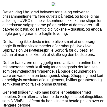
Det er i dag i høj grad bekvemt for alle og enhver at
prissammenligne fra flere outlets på nettet, og følgelig har
adskillige UVEX online virksomheder ikke kunne slippe for
at nedsætte salgspriserne på en række af deres varer – til
babyer og børn, og samtidig til voksne – drastisk, og endda
nogle gange garantere fragtfri levering.
Det kan dog ikke desto mindre blive smart at undersøge
nogle få online virksomheder efter rabat på Uvex I-vo
Supravision Beskyttelsesbrille Sort/grå før du bestiller,
sådan at man er sikker på at skaffe sig den bedste pris.
Du bør bare være omhyggelig med, at ifald en online butik
reklamerer et produkt til salg for en salgspris der kan ses
som besynderligt fremragende, så burde det undertiden
være en varsel om en bedragerisk shop. Shopping med kort
er heldigvis omsluttet af et reglement, hvilket garanterer dig
som køber imod falske online butikker.
Generelt tilråder vi køb med kort eller betalinger med
mobilen. Som alternativ kunne du vælge et afbetalingstilbud
som fx ViaBill, såfremt du har i sinde at betale prisen over en
længere periode.