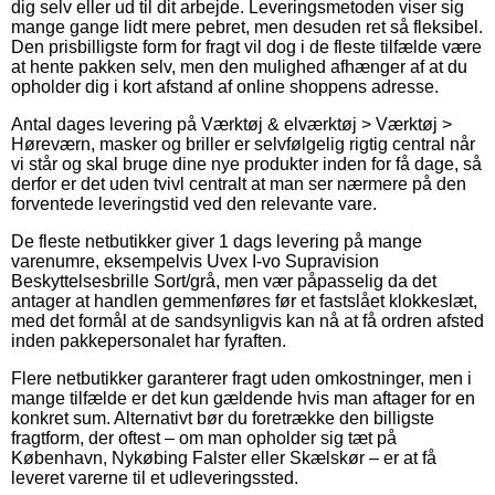
dig selv eller ud til dit arbejde. Leveringsmetoden viser sig
mange gange lidt mere pebret, men desuden ret så fleksibel.
Den prisbilligste form for fragt vil dog i de fleste tilfælde være
at hente pakken selv, men den mulighed afhænger af at du
opholder dig i kort afstand af online shoppens adresse.
Antal dages levering på Værktøj & elværktøj > Værktøj >
Høreværn, masker og briller er selvfølgelig rigtig central når
vi står og skal bruge dine nye produkter inden for få dage, så
derfor er det uden tvivl centralt at man ser nærmere på den
forventede leveringstid ved den relevante vare.
De fleste netbutikker giver 1 dags levering på mange
varenumre, eksempelvis Uvex I-vo Supravision
Beskyttelsesbrille Sort/grå, men vær påpasselig da det
antager at handlen gemmenføres før et fastslået klokkeslæt,
med det formål at de sandsynligvis kan nå at få ordren afsted
inden pakkepersonalet har fyraften.
Flere netbutikker garanterer fragt uden omkostninger, men i
mange tilfælde er det kun gældende hvis man aftager for en
konkret sum. Alternativt bør du foretrække den billigste
fragtform, der oftest – om man opholder sig tæt på
København, Nykøbing Falster eller Skælskør – er at få
leveret varerne til et udleveringssted.