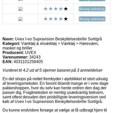
Besøg webshop
Besøg webshop
Navn:
Uvex I-vo Supravision Beskyttelsesbrille Sort/grå
Kategori:
Værktøj & elværktøj > Værktøj > Høreværn,
masker og briller
Producent:
UVEX
Varenummer:
34243
EAN:
4031101256405
Vurderet til
4.2
ud af 5 stjerner baseret på
3
anmeldelser
En del shops på nettet frembyder i øjeblikket et stort udvalg
af leveringsmetoder. En favorit iblandt mange er i vore dage
pakkeshoppen, hvor du selv kan hente ordren den dag der
passer dig. Fragtmetoden er nemlig usædvanlig bekvem,
samt oftest desuden den prisbilligste leveringsversion ved
køb af Uvex I-vo Supravision Beskyttelsesbrille Sort/grå.
Du kunne endvidere forsøge at vælge at få udbragt hjem til