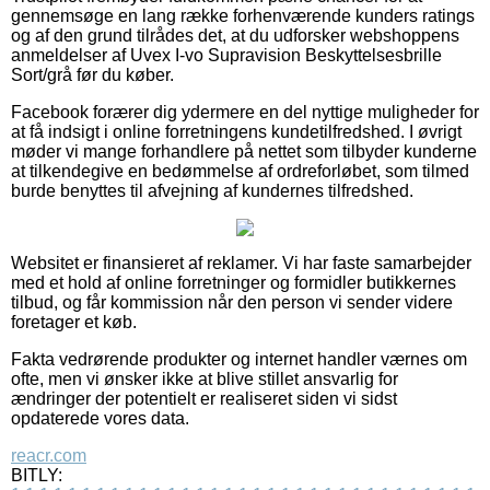
gennemsøge en lang række forhenværende kunders ratings
og af den grund tilrådes det, at du udforsker webshoppens
anmeldelser af Uvex I-vo Supravision Beskyttelsesbrille
Sort/grå før du køber.
Facebook forærer dig ydermere en del nyttige muligheder for
at få indsigt i online forretningens kundetilfredshed. I øvrigt
møder vi mange forhandlere på nettet som tilbyder kunderne
at tilkendegive en bedømmelse af ordreforløbet, som tilmed
burde benyttes til afvejning af kundernes tilfredshed.
Websitet er finansieret af reklamer. Vi har faste samarbejder
med et hold af online forretninger og formidler butikkernes
tilbud, og får kommission når den person vi sender videre
foretager et køb.
Fakta vedrørende produkter og internet handler værnes om
ofte, men vi ønsker ikke at blive stillet ansvarlig for
ændringer der potentielt er realiseret siden vi sidst
opdaterede vores data.
reacr.com
BITLY: