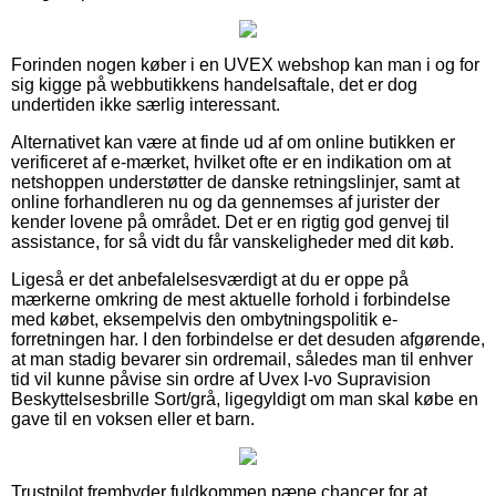
Forinden nogen køber i en UVEX webshop kan man i og for
sig kigge på webbutikkens handelsaftale, det er dog
undertiden ikke særlig interessant.
Alternativet kan være at finde ud af om online butikken er
verificeret af e-mærket, hvilket ofte er en indikation om at
netshoppen understøtter de danske retningslinjer, samt at
online forhandleren nu og da gennemses af jurister der
kender lovene på området. Det er en rigtig god genvej til
assistance, for så vidt du får vanskeligheder med dit køb.
Ligeså er det anbefalelsesværdigt at du er oppe på
mærkerne omkring de mest aktuelle forhold i forbindelse
med købet, eksempelvis den ombytningspolitik e-
forretningen har. I den forbindelse er det desuden afgørende,
at man stadig bevarer sin ordremail, således man til enhver
tid vil kunne påvise sin ordre af Uvex I-vo Supravision
Beskyttelsesbrille Sort/grå, ligegyldigt om man skal købe en
gave til en voksen eller et barn.
Trustpilot frembyder fuldkommen pæne chancer for at