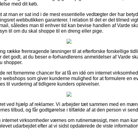
ndelse med dit køb.
gt at man er sat ind i de mest essentielle vedtægter der har betyd
sret webbutikken garanterer. I relation til det er det tilmed vig
smail, således man til enhver tid kan bevise handlen af Varde sk
n til om du skal shoppe til en dreng eller pige.
ang række fremragende løsninger til at efterforske forskellige tid
 det godt, at du beser e-forhandlerens anmeldelser af Varde sk
u shopper.
de ret fornemme chancer for at få en idé om internet virksomhe
ne webshops som giver kunderne mulighed for at formulere en ev
 til vurdering af tidligere kunders oplevelser.
eret ved hjælp af reklamer. Vi arbejder tæt sammen med en mæn
nes tilbud, og får godtgørelse i tilfælde af at den person vi send
 internet virksomheder værnes om rutinemæssigt, men man kan i
blevet udarbejdet efter at vi sidst opdaterede de viste information