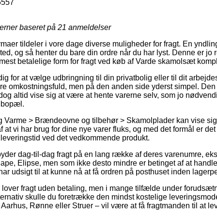
5557
jerner baseret på
21
anmeldelser
maer tildeler i vore dage diverse muligheder for fragt. En yndling 
ssted, og så henter du bare din ordre når du har lyst. Denne er jo 
mest betalelige form for fragt ved køb af Varde skamolsæt komple
dig for at vælge udbringning til din privatbolig eller til dit arbe
 mere omkostningsfuld, men på den anden side yderst simpel. Den
 dog altid vise sig at være at hente varerne selv, som jo nødven
s bopæl.
 Varme > Brændeovne og tilbehør > Skamolplader kan vise sig 
 at vi har brug for dine nye varer fluks, og med det formål er d
e leveringstid ved det vedkommende produkt.
byder dag-til-dag fragt på en lang række af deres varenumre, e
ape, Elipse, men som ikke desto mindre er betinget af at handl
har udsigt til at kunne nå at få ordren på posthuset inden lagerpe
 lover fragt uden betaling, men i mange tilfælde under forudsætn
ternativ skulle du foretrække den mindst kostelige leveringsmo
arhus, Rønne eller Struer – vil være at få fragtmanden til at lev