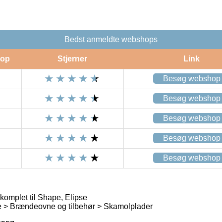
Bedst anmeldte webshops
op
Stjerner
Link
Besøg webshop
Besøg webshop
Besøg webshop
Besøg webshop
Besøg webshop
omplet til Shape, Elipse
> Brændeovne og tilbehør > Skamolplader