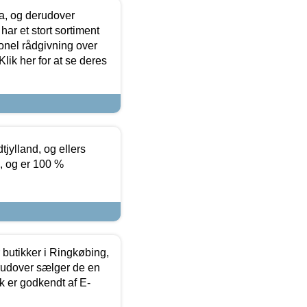
ia, og derudover
ar et stort sortiment
onel rådgivning over
ik her for at se deres
tjylland, og ellers
4, og er 100 %
butikker i Ringkøbing,
rudover sælger de en
k er godkendt af E-