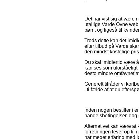
Det har vist sig at være m
utallige Varde Ovne webb
børn, og ligeså til kvin
Trods dette kan det imidl
efter tilbud på Varde ska
den mindst kostelige pris
Du skal imidlertid være 
kan ses som uforståeligt
desto mindre omfavnet a
Generelt tilråder vi kortb
i tilfælde af at du efters
Inden nogen bestiller i 
handelsbetingelser, dog e
Alternativet kan være at
forretningen lever op til
har meget erfaring med lov