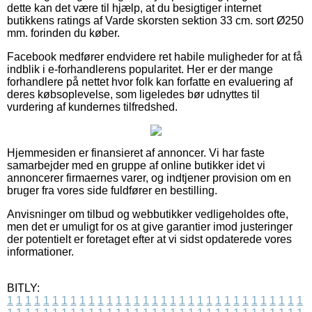
dette kan det være til hjælp, at du besigtiger internet
butikkens ratings af Varde skorsten sektion 33 cm. sort Ø250
mm. forinden du køber.
Facebook medfører endvidere ret habile muligheder for at få
indblik i e-forhandlerens popularitet. Her er der mange
forhandlere på nettet hvor folk kan forfatte en evaluering af
deres købsoplevelse, som ligeledes bør udnyttes til
vurdering af kundernes tilfredshed.
Hjemmesiden er finansieret af annoncer. Vi har faste
samarbejder med en gruppe af online butikker idet vi
annoncerer firmaernes varer, og indtjener provision om en
bruger fra vores side fuldfører en bestilling.
Anvisninger om tilbud og webbutikker vedligeholdes ofte,
men det er umuligt for os at give garantier imod justeringer
der potentielt er foretaget efter at vi sidst opdaterede vores
informationer.
BITLY:
1
1
1
1
1
1
1
1
1
1
1
1
1
1
1
1
1
1
1
1
1
1
1
1
1
1
1
1
1
1
1
1
1