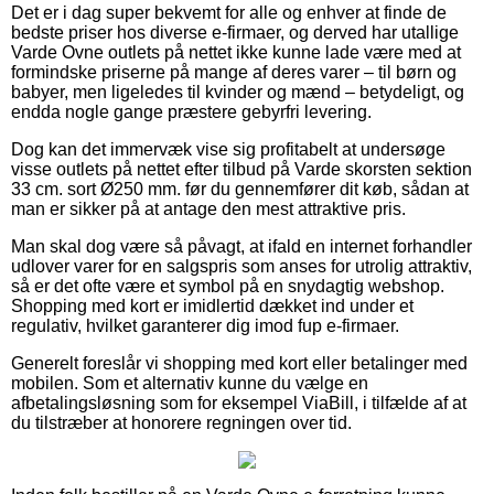
Det er i dag super bekvemt for alle og enhver at finde de
bedste priser hos diverse e-firmaer, og derved har utallige
Varde Ovne outlets på nettet ikke kunne lade være med at
formindske priserne på mange af deres varer – til børn og
babyer, men ligeledes til kvinder og mænd – betydeligt, og
endda nogle gange præstere gebyrfri levering.
Dog kan det immervæk vise sig profitabelt at undersøge
visse outlets på nettet efter tilbud på Varde skorsten sektion
33 cm. sort Ø250 mm. før du gennemfører dit køb, sådan at
man er sikker på at antage den mest attraktive pris.
Man skal dog være så påvagt, at ifald en internet forhandler
udlover varer for en salgspris som anses for utrolig attraktiv,
så er det ofte være et symbol på en snydagtig webshop.
Shopping med kort er imidlertid dækket ind under et
regulativ, hvilket garanterer dig imod fup e-firmaer.
Generelt foreslår vi shopping med kort eller betalinger med
mobilen. Som et alternativ kunne du vælge en
afbetalingsløsning som for eksempel ViaBill, i tilfælde af at
du tilstræber at honorere regningen over tid.