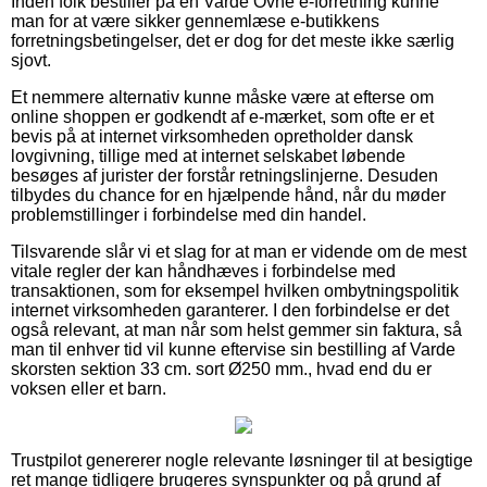
Inden folk bestiller på en Varde Ovne e-forretning kunne
man for at være sikker gennemlæse e-butikkens
forretningsbetingelser, det er dog for det meste ikke særlig
sjovt.
Et nemmere alternativ kunne måske være at efterse om
online shoppen er godkendt af e-mærket, som ofte er et
bevis på at internet virksomheden opretholder dansk
lovgivning, tillige med at internet selskabet løbende
besøges af jurister der forstår retningslinjerne. Desuden
tilbydes du chance for en hjælpende hånd, når du møder
problemstillinger i forbindelse med din handel.
Tilsvarende slår vi et slag for at man er vidende om de mest
vitale regler der kan håndhæves i forbindelse med
transaktionen, som for eksempel hvilken ombytningspolitik
internet virksomheden garanterer. I den forbindelse er det
også relevant, at man når som helst gemmer sin faktura, så
man til enhver tid vil kunne eftervise sin bestilling af Varde
skorsten sektion 33 cm. sort Ø250 mm., hvad end du er
voksen eller et barn.
Trustpilot genererer nogle relevante løsninger til at besigtige
ret mange tidligere brugeres synspunkter og på grund af