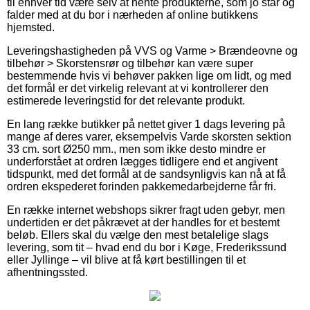
til enhver tid være selv at hente produkterne, som jo står og
falder med at du bor i nærheden af online butikkens
hjemsted.
Leveringshastigheden på VVS og Varme > Brændeovne og
tilbehør > Skorstensrør og tilbehør kan være super
bestemmende hvis vi behøver pakken lige om lidt, og med
det formål er det virkelig relevant at vi kontrollerer den
estimerede leveringstid for det relevante produkt.
En lang række butikker på nettet giver 1 dags levering på
mange af deres varer, eksempelvis Varde skorsten sektion
33 cm. sort Ø250 mm., men som ikke desto mindre er
underforstået at ordren lægges tidligere end et angivent
tidspunkt, med det formål at de sandsynligvis kan nå at få
ordren ekspederet forinden pakkemedarbejderne får fri.
En række internet webshops sikrer fragt uden gebyr, men
undertiden er det påkrævet at der handles for et bestemt
beløb. Ellers skal du vælge den mest betalelige slags
levering, som tit – hvad end du bor i Køge, Frederikssund
eller Jyllinge – vil blive at få kørt bestillingen til et
afhentningssted.