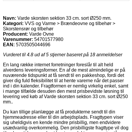
Navn:
Varde skorsten sektion 33 cm. sort Ø250 mm.
Kategori:
VVS og Varme > Brændeovne og tilbehør >
Skorstensrør og tilbehør
Producent:
Varde Ovne
Varenummer:
54701577980
EAN:
5703505044696
Vurderet til
4.8
ud af 5 stjerner baseret på
18
anmeldelser
En lang række internet forretninger foreslår til alt held
alverdens leveringsformer. En af de mest almindelige er på
nuværende tidspunkt at få sendt til en pakkeshop, fordi det
giver dig fuld fleksibilitet til at hente varerne når det passer
ind i din kalender. Fragtformen er nemlig virkelig enkel, samt
i mange tilfælde desuden den mest prisbevidste løsning til
levering ved køb af Varde skorsten sektion 33 cm. sort Ø250
mm..
Du kan tillige planlægge at få produkterne sendt til din
hjemmeadresse eller til din arbejdsplads. Fragttypen viser
sig uheldigvis en kende mindre prisbillig, men endvidere
usædvanlig overkommelig. Den prisbilligste fragttype vil dog