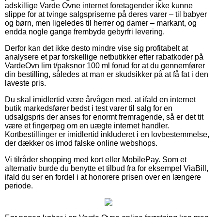
adskillige Varde Ovne internet foretagender ikke kunne
slippe for at tvinge salgspriserne på deres varer – til babyer
og børn, men ligeledes til herrer og damer – markant, og
endda nogle gange frembyde gebyrfri levering.
Derfor kan det ikke desto mindre vise sig profitabelt at
analysere et par forskellige netbutikker efter rabatkoder på
VardeOvn lim t/paksnor 100 ml forud for at du gennemfører
din bestilling, således at man er skudsikker på at få fat i den
laveste pris.
Du skal imidlertid være årvågen med, at ifald en internet
butik markedsfører bedst i test varer til salg for en
udsalgspris der anses for enormt fremragende, så er det tit
være et fingerpeg om en uægte internet handler.
Kortbestillinger er imidlertid inkluderet i en lovbestemmelse,
der dækker os imod falske online webshops.
Vi tilråder shopping med kort eller MobilePay. Som et
alternativ burde du benytte et tilbud fra for eksempel ViaBill,
ifald du ser en fordel i at honorere prisen over en længere
periode.