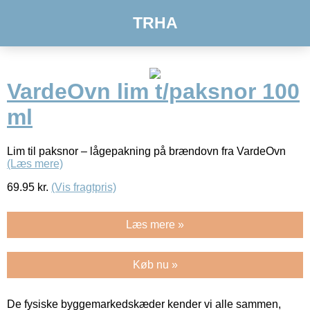
TRHA
VardeOvn lim t/paksnor 100
ml
Lim til paksnor – lågepakning på brændovn fra VardeOvn
(Læs mere)
69.95
kr.
(Vis fragtpris)
Læs mere »
Køb nu »
De fysiske byggemarkedskæder kender vi alle sammen,