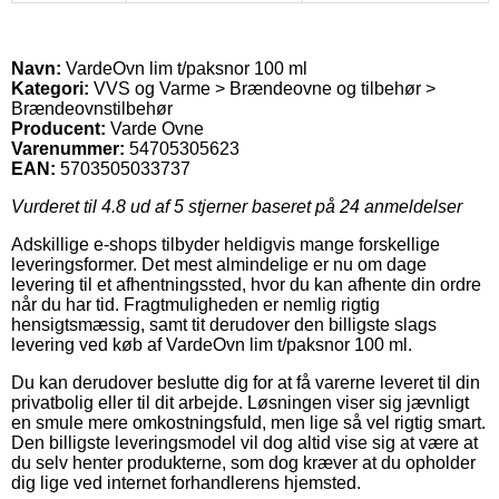
Navn:
VardeOvn lim t/paksnor 100 ml
Kategori:
VVS og Varme > Brændeovne og tilbehør >
Brændeovnstilbehør
Producent:
Varde Ovne
Varenummer:
54705305623
EAN:
5703505033737
Vurderet til
4.8
ud af 5 stjerner baseret på
24
anmeldelser
Adskillige e-shops tilbyder heldigvis mange forskellige
leveringsformer. Det mest almindelige er nu om dage
levering til et afhentningssted, hvor du kan afhente din ordre
når du har tid. Fragtmuligheden er nemlig rigtig
hensigtsmæssig, samt tit derudover den billigste slags
levering ved køb af VardeOvn lim t/paksnor 100 ml.
Du kan derudover beslutte dig for at få varerne leveret til din
privatbolig eller til dit arbejde. Løsningen viser sig jævnligt
en smule mere omkostningsfuld, men lige så vel rigtig smart.
Den billigste leveringsmodel vil dog altid vise sig at være at
du selv henter produkterne, som dog kræver at du opholder
dig lige ved internet forhandlerens hjemsted.