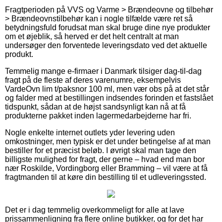
Fragtperioden på VVS og Varme > Brændeovne og tilbehør
> Brændeovnstilbehør kan i nogle tilfælde være ret så
betydningsfuld forudsat man skal bruge dine nye produkter
om et øjeblik, så herved er det helt centralt at man
undersøger den forventede leveringsdato ved det aktuelle
produkt.
Temmelig mange e-firmaer i Danmark tilsiger dag-til-dag
fragt på de fleste af deres varenumre, eksempelvis
VardeOvn lim t/paksnor 100 ml, men vær obs på at det står
og falder med at bestillingen indsendes forinden et fastslået
tidspunkt, sådan at de højst sandsynligt kan nå at få
produkterne pakket inden lagermedarbejderne har fri.
Nogle enkelte internet outlets yder levering uden
omkostninger, men typisk er det under betingelse af at man
bestiller for et præcist beløb. I øvrigt skal man tage den
billigste mulighed for fragt, der gerne – hvad end man bor
nær Roskilde, Vordingborg eller Bramming – vil være at få
fragtmanden til at køre din bestilling til et udleveringssted.
Det er i dag temmelig overkommeligt for alle at lave
prissammenligning fra flere online butikker, og for det har