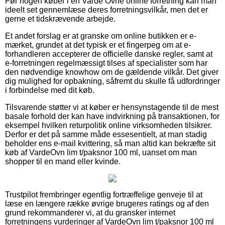
Før nogen køber i en Varde Ovne online forretning kan man
ideelt set gennemlæse deres forretningsvilkår, men det er
gerne et tidskrævende arbejde.
Et andet forslag er at granske om online butikken er e-
mærket, grundet at det typisk er et fingerpeg om at e-
forhandleren accepterer de officielle danske regler, samt at
e-forretningen regelmæssigt tilses af specialister som har
den nødvendige knowhow om de gældende vilkår. Det giver
dig mulighed for opbakning, såfremt du skulle få udfordringer
i forbindelse med dit køb.
Tilsvarende støtter vi at køber er hensynstagende til de mest
basale forhold der kan have indvirkning på transaktionen, for
eksempel hvilken returpolitik online virksomheden tilsikrer.
Derfor er det på samme måde essesentielt, at man stadig
beholder ens e-mail kvittering, så man altid kan bekræfte sit
køb af VardeOvn lim t/paksnor 100 ml, uanset om man
shopper til en mand eller kvinde.
Trustpilot frembringer egentlig fortræffelige genveje til at
læse en længere række øvrige brugeres ratings og af den
grund rekommanderer vi, at du gransker internet
forretningens vurderinger af VardeOvn lim t/paksnor 100 ml