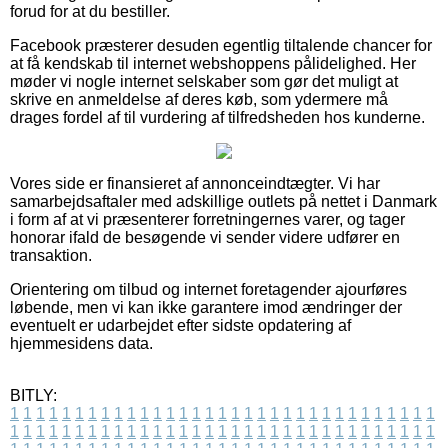
forud for at du bestiller.
Facebook præsterer desuden egentlig tiltalende chancer for
at få kendskab til internet webshoppens pålidelighed. Her
møder vi nogle internet selskaber som gør det muligt at
skrive en anmeldelse af deres køb, som ydermere må
drages fordel af til vurdering af tilfredsheden hos kunderne.
Vores side er finansieret af annonceindtægter. Vi har
samarbejdsaftaler med adskillige outlets på nettet i Danmark
i form af at vi præsenterer forretningernes varer, og tager
honorar ifald de besøgende vi sender videre udfører en
transaktion.
Orientering om tilbud og internet foretagender ajourføres
løbende, men vi kan ikke garantere imod ændringer der
eventuelt er udarbejdet efter sidste opdatering af
hjemmesidens data.
BITLY:
1
1
1
1
1
1
1
1
1
1
1
1
1
1
1
1
1
1
1
1
1
1
1
1
1
1
1
1
1
1
1
1
1
1
1
1
1
1
1
1
1
1
1
1
1
1
1
1
1
1
1
1
1
1
1
1
1
1
1
1
1
1
1
1
1
1