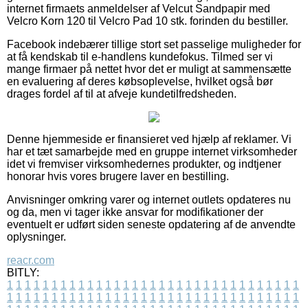
internet firmaets anmeldelser af Velcut Sandpapir med
Velcro Korn 120 til Velcro Pad 10 stk. forinden du bestiller.
Facebook indebærer tillige stort set passelige muligheder for
at få kendskab til e-handlens kundefokus. Tilmed ser vi
mange firmaer på nettet hvor det er muligt at sammensætte
en evaluering af deres købsoplevelse, hvilket også bør
drages fordel af til at afveje kundetilfredsheden.
Denne hjemmeside er finansieret ved hjælp af reklamer. Vi
har et tæt samarbejde med en gruppe internet virksomheder
idet vi fremviser virksomhedernes produkter, og indtjener
honorar hvis vores brugere laver en bestilling.
Anvisninger omkring varer og internet outlets opdateres nu
og da, men vi tager ikke ansvar for modifikationer der
eventuelt er udført siden seneste opdatering af de anvendte
oplysninger.
reacr.com
BITLY:
1
1
1
1
1
1
1
1
1
1
1
1
1
1
1
1
1
1
1
1
1
1
1
1
1
1
1
1
1
1
1
1
1
1
1
1
1
1
1
1
1
1
1
1
1
1
1
1
1
1
1
1
1
1
1
1
1
1
1
1
1
1
1
1
1
1