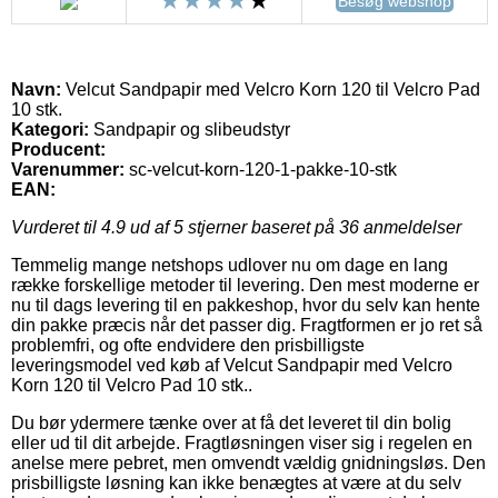
Besøg webshop
Navn:
Velcut Sandpapir med Velcro Korn 120 til Velcro Pad
10 stk.
Kategori:
Sandpapir og slibeudstyr
Producent:
Varenummer:
sc-velcut-korn-120-1-pakke-10-stk
EAN:
Vurderet til
4.9
ud af 5 stjerner baseret på
36
anmeldelser
Temmelig mange netshops udlover nu om dage en lang
række forskellige metoder til levering. Den mest moderne er
nu til dags levering til en pakkeshop, hvor du selv kan hente
din pakke præcis når det passer dig. Fragtformen er jo ret så
problemfri, og ofte endvidere den prisbilligste
leveringsmodel ved køb af Velcut Sandpapir med Velcro
Korn 120 til Velcro Pad 10 stk..
Du bør ydermere tænke over at få det leveret til din bolig
eller ud til dit arbejde. Fragtløsningen viser sig i regelen en
anelse mere pebret, men omvendt vældig gnidningsløs. Den
prisbilligste løsning kan ikke benægtes at være at du selv