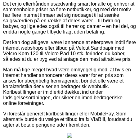
Det er jo efterhånden usædvanlig smart for alle og enhver at
sammenholde priser på flere netbutikker, og med det motiv
har flere internet firmaer set sig nødsaget til at sænke
salgsværdien på en række af deres varer – til børn og
babyer, og ligeledes også til herrer og damer – en hel del, og
endda nogle gange tilbyde fragt uden betaling.
Det kan dog alligevel være lønnende at efterprøve indtil flere
internet webshops efter tilbud på Velcut Sandpapir med
Velcro Korn 120 til Velcro Pad 10 stk. forinden du køber,
således at du er tryg ved at antage den mest attraktive pris.
Man må lige meget hvad være omhyggelig med, at hvis en
internet handler annoncerer deres varer for en pris som
anses for ubegribelig fremragende, bør det ofte være et
karakteristika der viser en bedragerisk webbutik.
Kortbestillinger er imidlertid dækket ind under
Indsigelsesordningen, der sikrer en imod bedrageriske
online forretninger.
Vi foreslår generelt kortbestillinger eller MobilePay. Som
alternativ burde du vælge et tilbud fra fx ViaBill, forudsat du
agter at betale pengene ude i fremtiden.