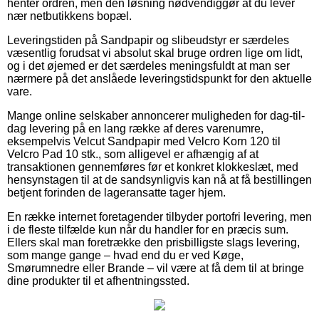
henter ordren, men den løsning nødvendiggør at du lever
nær netbutikkens bopæl.
Leveringstiden på Sandpapir og slibeudstyr er særdeles
væsentlig forudsat vi absolut skal bruge ordren lige om lidt,
og i det øjemed er det særdeles meningsfuldt at man ser
nærmere på det anslåede leveringstidspunkt for den aktuelle
vare.
Mange online selskaber annoncerer muligheden for dag-til-
dag levering på en lang række af deres varenumre,
eksempelvis Velcut Sandpapir med Velcro Korn 120 til
Velcro Pad 10 stk., som alligevel er afhængig af at
transaktionen gennemføres før et konkret klokkeslæt, med
hensynstagen til at de sandsynligvis kan nå at få bestillingen
betjent forinden de lageransatte tager hjem.
En række internet foretagender tilbyder portofri levering, men
i de fleste tilfælde kun når du handler for en præcis sum.
Ellers skal man foretrække den prisbilligste slags levering,
som mange gange – hvad end du er ved Køge,
Smørumnedre eller Brande – vil være at få dem til at bringe
dine produkter til et afhentningssted.