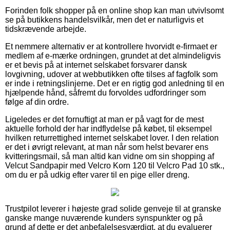
Forinden folk shopper på en online shop kan man utvivlsomt
se på butikkens handelsvilkår, men det er naturligvis et
tidskrævende arbejde.
Et nemmere alternativ er at kontrollere hvorvidt e-firmaet er
medlem af e-mærke ordningen, grundet at det almindeligvis
er et bevis på at internet selskabet forsvarer dansk
lovgivning, udover at webbutikken ofte tilses af fagfolk som
er inde i retningslinjerne. Det er en rigtig god anledning til en
hjælpende hånd, såfremt du forvoldes udfordringer som
følge af din ordre.
Ligeledes er det fornuftigt at man er på vagt for de mest
aktuelle forhold der har indflydelse på købet, til eksempel
hvilken returrettighed internet selskabet lover. I den relation
er det i øvrigt relevant, at man når som helst bevarer ens
kvitteringsmail, så man altid kan vidne om sin shopping af
Velcut Sandpapir med Velcro Korn 120 til Velcro Pad 10 stk.,
om du er på udkig efter varer til en pige eller dreng.
Trustpilot leverer i højeste grad solide genveje til at granske
ganske mange nuværende kunders synspunkter og på
grund af dette er det anbefalelsesværdigt, at du evaluerer