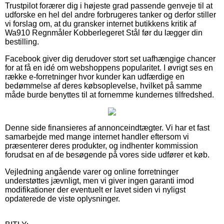
Trustpilot forærer dig i højeste grad passende genveje til at
udforske en hel del andre forbrugeres tanker og derfor stiller
vi forslag om, at du gransker internet butikkens kritik af
Wa910 Regnmåler Kobberlegeret Stål før du lægger din
bestilling.
Facebook giver dig derudover stort set uafhængige chancer
for at få en idé om webshoppens popularitet. I øvrigt ses en
række e-forretninger hvor kunder kan udfærdige en
bedømmelse af deres købsoplevelse, hvilket på samme
måde burde benyttes til at fornemme kundernes tilfredshed.
Denne side finansieres af annonceindtægter. Vi har et fast
samarbejde med mange internet handler eftersom vi
præsenterer deres produkter, og indhenter kommission
forudsat en af de besøgende på vores side udfører et køb.
Vejledning angående varer og online forretninger
understøttes jævnligt, men vi giver ingen garanti imod
modifikationer der eventuelt er lavet siden vi nyligst
opdaterede de viste oplysninger.