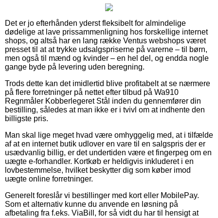
Det er jo efterhånden yderst fleksibelt for almindelige
dødelige at lave prissammenligning hos forskellige internet
shops, og altså har en lang række Ventus webshops været
presset til at at trykke udsalgspriserne på varerne – til børn,
men også til mænd og kvinder – en hel del, og endda nogle
gange byde på levering uden beregning.
Trods dette kan det imidlertid blive profitabelt at se nærmere
på flere forretninger på nettet efter tilbud på Wa910
Regnmåler Kobberlegeret Stål inden du gennemfører din
bestilling, således at man ikke er i tvivl om at indhente den
billigste pris.
Man skal lige meget hvad være omhyggelig med, at i tilfælde
af at en internet butik udlover en vare til en salgspris der er
usædvanlig billig, er det undertiden være et fingerpeg om en
uægte e-forhandler. Kortkøb er heldigvis inkluderet i en
lovbestemmelse, hvilket beskytter dig som køber imod
uægte online forretninger.
Generelt foreslår vi bestillinger med kort eller MobilePay.
Som et alternativ kunne du anvende en løsning på
afbetaling fra f.eks. ViaBill, for så vidt du har til hensigt at