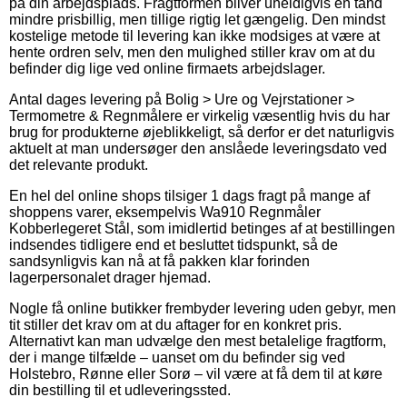
på din arbejdsplads. Fragtformen bliver uheldigvis en tand
mindre prisbillig, men tillige rigtig let gængelig. Den mindst
kostelige metode til levering kan ikke modsiges at være at
hente ordren selv, men den mulighed stiller krav om at du
befinder dig lige ved online firmaets arbejdslager.
Antal dages levering på Bolig > Ure og Vejrstationer >
Termometre & Regnmålere er virkelig væsentlig hvis du har
brug for produkterne øjeblikkeligt, så derfor er det naturligvis
aktuelt at man undersøger den anslåede leveringsdato ved
det relevante produkt.
En hel del online shops tilsiger 1 dags fragt på mange af
shoppens varer, eksempelvis Wa910 Regnmåler
Kobberlegeret Stål, som imidlertid betinges af at bestillingen
indsendes tidligere end et besluttet tidspunkt, så de
sandsynligvis kan nå at få pakken klar forinden
lagerpersonalet drager hjemad.
Nogle få online butikker frembyder levering uden gebyr, men
tit stiller det krav om at du aftager for en konkret pris.
Alternativt kan man udvælge den mest betalelige fragtform,
der i mange tilfælde – uanset om du befinder sig ved
Holstebro, Rønne eller Sorø – vil være at få dem til at køre
din bestilling til et udleveringssted.