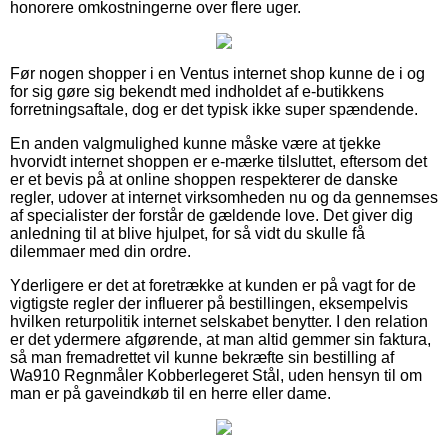
honorere omkostningerne over flere uger.
Før nogen shopper i en Ventus internet shop kunne de i og
for sig gøre sig bekendt med indholdet af e-butikkens
forretningsaftale, dog er det typisk ikke super spændende.
En anden valgmulighed kunne måske være at tjekke
hvorvidt internet shoppen er e-mærke tilsluttet, eftersom det
er et bevis på at online shoppen respekterer de danske
regler, udover at internet virksomheden nu og da gennemses
af specialister der forstår de gældende love. Det giver dig
anledning til at blive hjulpet, for så vidt du skulle få
dilemmaer med din ordre.
Yderligere er det at foretrække at kunden er på vagt for de
vigtigste regler der influerer på bestillingen, eksempelvis
hvilken returpolitik internet selskabet benytter. I den relation
er det ydermere afgørende, at man altid gemmer sin faktura,
så man fremadrettet vil kunne bekræfte sin bestilling af
Wa910 Regnmåler Kobberlegeret Stål, uden hensyn til om
man er på gaveindkøb til en herre eller dame.