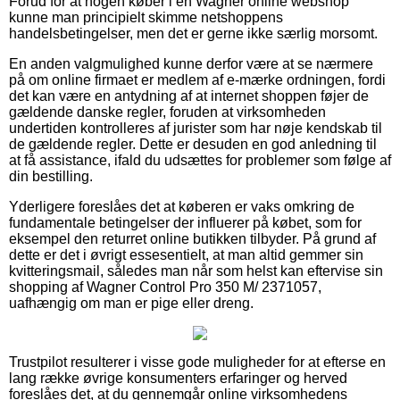
Forud for at nogen køber i en Wagner online webshop
kunne man principielt skimme netshoppens
handelsbetingelser, men det er gerne ikke særlig morsomt.
En anden valgmulighed kunne derfor være at se nærmere
på om online firmaet er medlem af e-mærke ordningen, fordi
det kan være en antydning af at internet shoppen føjer de
gældende danske regler, foruden at virksomheden
undertiden kontrolleres af jurister som har nøje kendskab til
de gældende regler. Dette er desuden en god anledning til
at få assistance, ifald du udsættes for problemer som følge af
din bestilling.
Yderligere foreslåes det at køberen er vaks omkring de
fundamentale betingelser der influerer på købet, som for
eksempel den returret online butikken tilbyder. På grund af
dette er det i øvrigt essesentielt, at man altid gemmer sin
kvitteringsmail, således man når som helst kan eftervise sin
shopping af Wagner Control Pro 350 M/ 2371057,
uafhængig om man er pige eller dreng.
Trustpilot resulterer i visse gode muligheder for at efterse en
lang række øvrige konsumenters erfaringer og herved
foreslåes det, at du gennemgår online virksomhedens