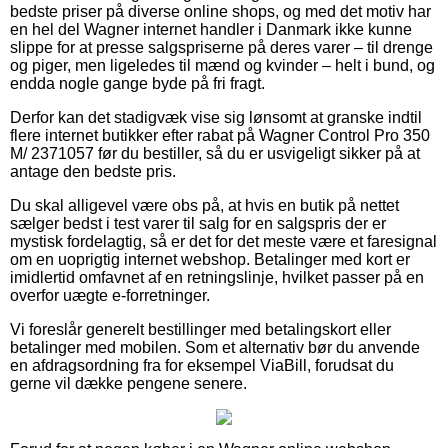
bedste priser på diverse online shops, og med det motiv har
en hel del Wagner internet handler i Danmark ikke kunne
slippe for at presse salgspriserne på deres varer – til drenge
og piger, men ligeledes til mænd og kvinder – helt i bund, og
endda nogle gange byde på fri fragt.
Derfor kan det stadigvæk vise sig lønsomt at granske indtil
flere internet butikker efter rabat på Wagner Control Pro 350
M/ 2371057 før du bestiller, så du er usvigeligt sikker på at
antage den bedste pris.
Du skal alligevel være obs på, at hvis en butik på nettet
sælger bedst i test varer til salg for en salgspris der er
mystisk fordelagtig, så er det for det meste være et faresignal
om en uoprigtig internet webshop. Betalinger med kort er
imidlertid omfavnet af en retningslinje, hvilket passer på en
overfor uægte e-forretninger.
Vi foreslår generelt bestillinger med betalingskort eller
betalinger med mobilen. Som et alternativ bør du anvende
en afdragsordning fra for eksempel ViaBill, forudsat du
gerne vil dække pengene senere.