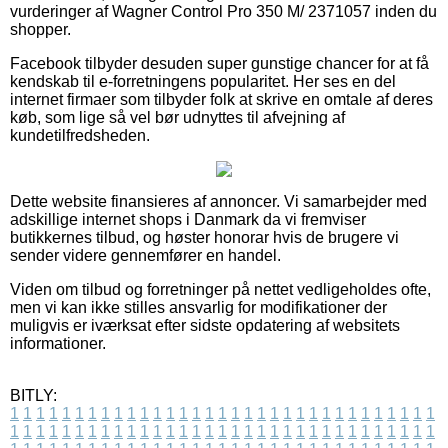
vurderinger af Wagner Control Pro 350 M/ 2371057 inden du
shopper.
Facebook tilbyder desuden super gunstige chancer for at få
kendskab til e-forretningens popularitet. Her ses en del
internet firmaer som tilbyder folk at skrive en omtale af deres
køb, som lige så vel bør udnyttes til afvejning af
kundetilfredsheden.
Dette website finansieres af annoncer. Vi samarbejder med
adskillige internet shops i Danmark da vi fremviser
butikkernes tilbud, og høster honorar hvis de brugere vi
sender videre gennemfører en handel.
Viden om tilbud og forretninger på nettet vedligeholdes ofte,
men vi kan ikke stilles ansvarlig for modifikationer der
muligvis er iværksat efter sidste opdatering af websitets
informationer.
BITLY:
1
1
1
1
1
1
1
1
1
1
1
1
1
1
1
1
1
1
1
1
1
1
1
1
1
1
1
1
1
1
1
1
1
1
1
1
1
1
1
1
1
1
1
1
1
1
1
1
1
1
1
1
1
1
1
1
1
1
1
1
1
1
1
1
1
1