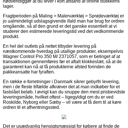
nødvendiggør at du lever i kort afstand af online butikkens
lager.
Fragtperioden på Maling > Malerværktøj > Sprøjteværktøj er
jo ualmindeligt udslagsgivende ifald man har brug for ordren
omgående, så af den grund er det ganske essentielt at vi
studerer den estimerede leveringstid ved det vedkommende
produkt.
En hel del outlets på nettet tilbyder levering på
næstkommende hverdag på utallige produkter, eksempelvis
Wagner Control Pro 350 M/ 2371057, som er betinget af at
transaktionen gennemføres før et aftalt klokkeslæt, så at de
garanteret kan nå at få produkterne afsted forinden de
pakkeansatte har fyraften.
En række e-forretninger i Danmark sikrer gebyrfri levering,
men i de fleste tilfælde afkræver det at man indkøber for et
fastslået beløb. I øvrigt kan du snuppe den mest prisbevidste
leveringsmåde, hvilket oftest – ligegyldigt om du er ved
Roskilde, Nyborg eller Sæby – vil være at få dem til at køre
ordren til et afhentningssted.
Det er usædvanlig hensigtsmæssigt for købere at finde de