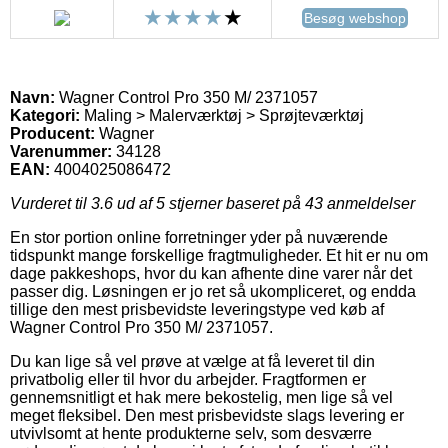
Besøg webshop
Navn:
Wagner Control Pro 350 M/ 2371057
Kategori:
Maling > Malerværktøj > Sprøjteværktøj
Producent:
Wagner
Varenummer:
34128
EAN:
4004025086472
Vurderet til
3.6
ud af 5 stjerner baseret på
43
anmeldelser
En stor portion online forretninger yder på nuværende
tidspunkt mange forskellige fragtmuligheder. Et hit er nu om
dage pakkeshops, hvor du kan afhente dine varer når det
passer dig. Løsningen er jo ret så ukompliceret, og endda
tillige den mest prisbevidste leveringstype ved køb af
Wagner Control Pro 350 M/ 2371057.
Du kan lige så vel prøve at vælge at få leveret til din
privatbolig eller til hvor du arbejder. Fragtformen er
gennemsnitligt et hak mere bekostelig, men lige så vel
meget fleksibel. Den mest prisbevidste slags levering er
utvivlsomt at hente produkterne selv, som desværre