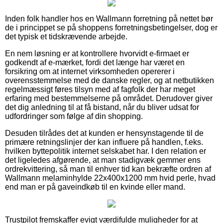
Inden folk handler hos en Wallmann forretning på nettet bør
de i princippet se på shoppens forretningsbetingelser, dog er
det typisk et tidskrævende arbejde.
En nem løsning er at kontrollere hvorvidt e-firmaet er
godkendt af e-mærket, fordi det længe har været en
forsikring om at internet virksomheden opererer i
overensstemmelse med de danske regler, og at netbutikken
regelmæssigt føres tilsyn med af fagfolk der har meget
erfaring med bestemmelserne på området. Derudover giver
det dig anledning til at få bistand, når du bliver udsat for
udfordringer som følge af din shopping.
Desuden tilrådes det at kunden er hensynstagende til de
primære retningslinjer der kan influere på handlen, f.eks.
hvilken byttepolitik internet selskabet har. I den relation er
det ligeledes afgørende, at man stadigvæk gemmer ens
ordrekvittering, så man til enhver tid kan bekræfte ordren af
Wallmann melaminhylde 22x400x1200 mm hvid perle, hvad
end man er på gaveindkøb til en kvinde eller mand.
Trustpilot fremskaffer evigt værdifulde muligheder for at