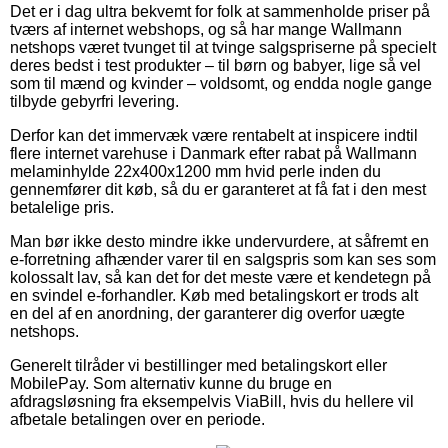
Det er i dag ultra bekvemt for folk at sammenholde priser på
tværs af internet webshops, og så har mange Wallmann
netshops været tvunget til at tvinge salgspriserne på specielt
deres bedst i test produkter – til børn og babyer, lige så vel
som til mænd og kvinder – voldsomt, og endda nogle gange
tilbyde gebyrfri levering.
Derfor kan det immervæk være rentabelt at inspicere indtil
flere internet varehuse i Danmark efter rabat på Wallmann
melaminhylde 22x400x1200 mm hvid perle inden du
gennemfører dit køb, så du er garanteret at få fat i den mest
betalelige pris.
Man bør ikke desto mindre ikke undervurdere, at såfremt en
e-forretning afhænder varer til en salgspris som kan ses som
kolossalt lav, så kan det for det meste være et kendetegn på
en svindel e-forhandler. Køb med betalingskort er trods alt
en del af en anordning, der garanterer dig overfor uægte
netshops.
Generelt tilråder vi bestillinger med betalingskort eller
MobilePay. Som alternativ kunne du bruge en
afdragsløsning fra eksempelvis ViaBill, hvis du hellere vil
afbetale betalingen over en periode.