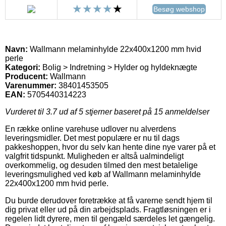
Besøg webshop
Navn:
Wallmann melaminhylde 22x400x1200 mm hvid
perle
Kategori:
Bolig > Indretning > Hylder og hyldeknægte
Producent:
Wallmann
Varenummer:
38401453505
EAN:
5705440314223
Vurderet til
3.7
ud af 5 stjerner baseret på
15
anmeldelser
En række online varehuse udlover nu alverdens
leveringsmidler. Det mest populære er nu til dags
pakkeshoppen, hvor du selv kan hente dine nye varer på et
valgfrit tidspunkt. Muligheden er altså ualmindeligt
overkommelig, og desuden tilmed den mest betalelige
leveringsmulighed ved køb af Wallmann melaminhylde
22x400x1200 mm hvid perle.
Du burde derudover foretrække at få varerne sendt hjem til
dig privat eller ud på din arbejdsplads. Fragtløsningen er i
regelen lidt dyrere, men til gengæld særdeles let gængelig.