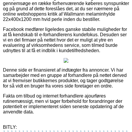
gennemsøge en række forhenværende køberes synspunkter
og på grund af dette foreslåes det, at du ser nærmere på
online webshoppens kritik af Wallmann melaminhylde
22x400x1200 mm hvid perle inden du bestiller.
Facebook medfører ligeledes ganske stabile muligheder for
at få kendskab til e-forhandlerens kundefokus. Desuden ser
vi en del firmaer på nettet hvor det er muligt at ytre en
evaluering af virksomhedens service, som tilmed burde
udnyttes til at få et indblik i kundetilfredsheden.
Denne side er finansieret af indtægter fra annoncer. Vi har
samarbejder med en gruppe af forhandlere på nettet derved
at vi fremviser butikkernes produkter, og tager godtgørelse
for så vidt en bruger fra vores side foretager en ordre.
Fakta om tilbud og internet forhandlere ajourføres
rutinemæssigt, men vi tager forbehold for forandringer der
potentielt er implementeret siden seneste opdatering af de
anvendte data.
BITLY: