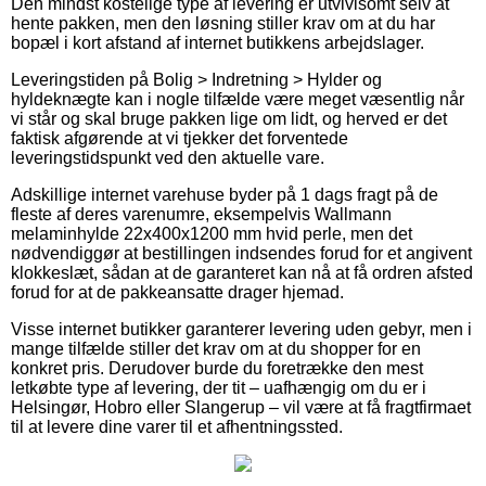
Den mindst kostelige type af levering er utvivlsomt selv at
hente pakken, men den løsning stiller krav om at du har
bopæl i kort afstand af internet butikkens arbejdslager.
Leveringstiden på Bolig > Indretning > Hylder og
hyldeknægte kan i nogle tilfælde være meget væsentlig når
vi står og skal bruge pakken lige om lidt, og herved er det
faktisk afgørende at vi tjekker det forventede
leveringstidspunkt ved den aktuelle vare.
Adskillige internet varehuse byder på 1 dags fragt på de
fleste af deres varenumre, eksempelvis Wallmann
melaminhylde 22x400x1200 mm hvid perle, men det
nødvendiggør at bestillingen indsendes forud for et angivent
klokkeslæt, sådan at de garanteret kan nå at få ordren afsted
forud for at de pakkeansatte drager hjemad.
Visse internet butikker garanterer levering uden gebyr, men i
mange tilfælde stiller det krav om at du shopper for en
konkret pris. Derudover burde du foretrække den mest
letkøbte type af levering, der tit – uafhængig om du er i
Helsingør, Hobro eller Slangerup – vil være at få fragtfirmaet
til at levere dine varer til et afhentningssted.