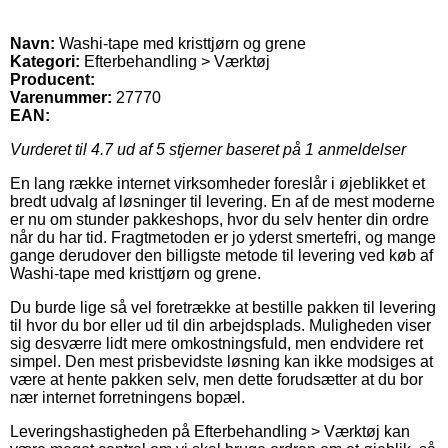
Navn:
Washi-tape med kristtjørn og grene
Kategori:
Efterbehandling > Værktøj
Producent:
Varenummer:
27770
EAN:
Vurderet til
4.7
ud af 5 stjerner baseret på
1
anmeldelser
En lang række internet virksomheder foreslår i øjeblikket et
bredt udvalg af løsninger til levering. En af de mest moderne
er nu om stunder pakkeshops, hvor du selv henter din ordre
når du har tid. Fragtmetoden er jo yderst smertefri, og mange
gange derudover den billigste metode til levering ved køb af
Washi-tape med kristtjørn og grene.
Du burde lige så vel foretrække at bestille pakken til levering
til hvor du bor eller ud til din arbejdsplads. Muligheden viser
sig desværre lidt mere omkostningsfuld, men endvidere ret
simpel. Den mest prisbevidste løsning kan ikke modsiges at
være at hente pakken selv, men dette forudsætter at du bor
nær internet forretningens bopæl.
Leveringshastigheden på Efterbehandling > Værktøj kan