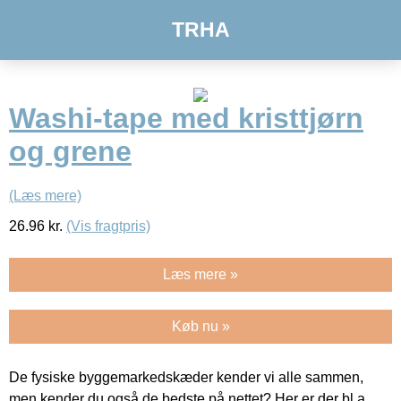
TRHA
Washi-tape med kristtjørn
og grene
(Læs mere)
26.96
kr.
(Vis fragtpris)
Læs mere »
Køb nu »
De fysiske byggemarkedskæder kender vi alle sammen,
men kender du også de bedste på nettet? Her er der bl.a.