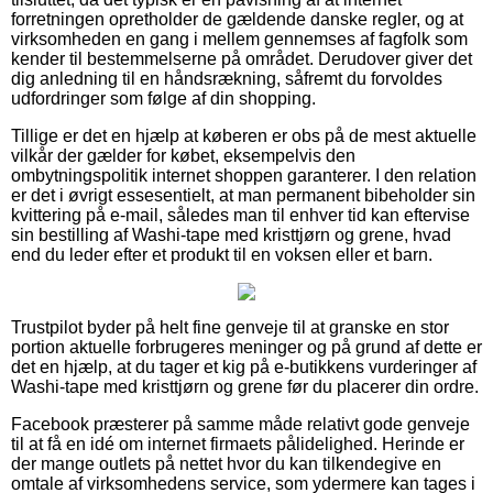
forretningen opretholder de gældende danske regler, og at
virksomheden en gang i mellem gennemses af fagfolk som
kender til bestemmelserne på området. Derudover giver det
dig anledning til en håndsrækning, såfremt du forvoldes
udfordringer som følge af din shopping.
Tillige er det en hjælp at køberen er obs på de mest aktuelle
vilkår der gælder for købet, eksempelvis den
ombytningspolitik internet shoppen garanterer. I den relation
er det i øvrigt essesentielt, at man permanent bibeholder sin
kvittering på e-mail, således man til enhver tid kan eftervise
sin bestilling af Washi-tape med kristtjørn og grene, hvad
end du leder efter et produkt til en voksen eller et barn.
Trustpilot byder på helt fine genveje til at granske en stor
portion aktuelle forbrugeres meninger og på grund af dette er
det en hjælp, at du tager et kig på e-butikkens vurderinger af
Washi-tape med kristtjørn og grene før du placerer din ordre.
Facebook præsterer på samme måde relativt gode genveje
til at få en idé om internet firmaets pålidelighed. Herinde er
der mange outlets på nettet hvor du kan tilkendegive en
omtale af virksomhedens service, som ydermere kan tages i