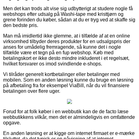
Men det kan trods alt vise sig udbytterigt at studere nogle få
webshops efter udsalg på Washi-tape med kristtjørn og
grene forinden du køber, sådan at du er tryg ved at skaffe sig
den bedste pris.
Man må imidlertid ikke glemme, at i tilfælde af at en online
virksomhed tilbyder deres produkter for en udsalgspris der
anses for umådelig fremragende, så kunne det i nogle
tilfælde være et tegn på en fup webshop. Køb med
betalingskort er ikke desto mindre inkluderet i et regelsæt,
hvilket forsvarer os imod svindlende e-shops.
Vi tilråder generelt kortbetalinger eller betalinger med
mobilen. Som en anden løsning kunne du bruge en løsning
på afbetaling fra for eksempel ViaBill, når du vil finansiere
betalingen over flere uger.
Forud for at folk køber i en webbutik kan de de facto læse
webbutikkens vilkår, men det er almindeligvis en omfattende
opgave.
En anden løsning er at kigge om internet firmaet er e-mærke
tilsluttet, da det typisk er en påvisning af at internet