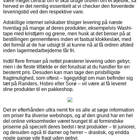
være meget central om vi skal bruge ordren om et øjeblik, så
herved er det nemlig essentielt at vi checker den forventede
leveringstid ved den respektive vare.
Adskillige internet selskaber tilsiger levering på næste
hverdag på mange af deres produkter, eksempelvis Washi-
tape med kristtjørn og grene, men husk at det beroer på at
bestillingen gennemføres inden et fastsat klokkeslæt, med
det formål at de har udsigt til at kunne nå at få ordren afsted
inden lagermedarbejderne får fri.
Indtil flere firmaer på nettet præsterer levering uden gebyr,
men i de fleste tilfælde er det forudsat at du handler for en
bestemt pris. Desuden kan man tage den prisbilligste
fragtmulighed, som oftest – ligegyldigt om man befinder sig
tæt på Randers, Hobro eller Sorø – vil være at få leveret
dine produkter til en pakkeshop.
Det er efterhånden ultra nemt for os alle at søge information
om priser fra diverse webshops, og af den grund har en hel
del online virksomheder været tvunget til at formindske
priserne på specielt deres bedst i test produkter – til juniorer,
og desuden også til damer og herrer – drastisk, og endda
nogle gange yde fragt uden gebyr.