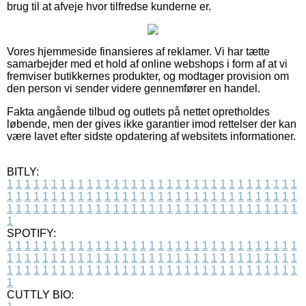
brug til at afveje hvor tilfredse kunderne er.
Vores hjemmeside finansieres af reklamer. Vi har tætte
samarbejder med et hold af online webshops i form af at vi
fremviser butikkernes produkter, og modtager provision om
den person vi sender videre gennemfører en handel.
Fakta angående tilbud og outlets på nettet opretholdes
løbende, men der gives ikke garantier imod rettelser der kan
være lavet efter sidste opdatering af websitets informationer.
BITLY:
1
1
1
1
1
1
1
1
1
1
1
1
1
1
1
1
1
1
1
1
1
1
1
1
1
1
1
1
1
1
1
1
1
1
1
1
1
1
1
1
1
1
1
1
1
1
1
1
1
1
1
1
1
1
1
1
1
1
1
1
1
1
1
1
1
1
1
1
1
1
1
1
1
1
1
1
1
1
1
1
1
1
1
1
1
1
1
1
1
1
1
1
1
1
1
1
1
1
1
1
SPOTIFY:
1
1
1
1
1
1
1
1
1
1
1
1
1
1
1
1
1
1
1
1
1
1
1
1
1
1
1
1
1
1
1
1
1
1
1
1
1
1
1
1
1
1
1
1
1
1
1
1
1
1
1
1
1
1
1
1
1
1
1
1
1
1
1
1
1
1
1
1
1
1
1
1
1
1
1
1
1
1
1
1
1
1
1
1
1
1
1
1
1
1
1
1
1
1
1
1
1
1
1
1
CUTTLY BIO: