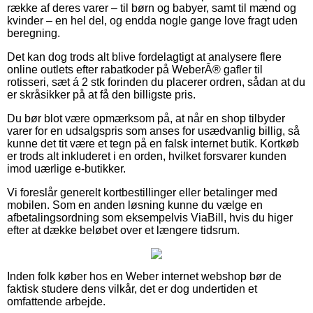
række af deres varer – til børn og babyer, samt til mænd og
kvinder – en hel del, og endda nogle gange love fragt uden
beregning.
Det kan dog trods alt blive fordelagtigt at analysere flere
online outlets efter rabatkoder på WeberÂ® gafler til
rotisseri, sæt á 2 stk forinden du placerer ordren, sådan at du
er skråsikker på at få den billigste pris.
Du bør blot være opmærksom på, at når en shop tilbyder
varer for en udsalgspris som anses for usædvanlig billig, så
kunne det tit være et tegn på en falsk internet butik. Kortkøb
er trods alt inkluderet i en orden, hvilket forsvarer kunden
imod uærlige e-butikker.
Vi foreslår generelt kortbestillinger eller betalinger med
mobilen. Som en anden løsning kunne du vælge en
afbetalingsordning som eksempelvis ViaBill, hvis du higer
efter at dække beløbet over et længere tidsrum.
Inden folk køber hos en Weber internet webshop bør de
faktisk studere dens vilkår, det er dog undertiden et
omfattende arbejde.