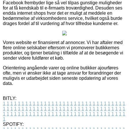
Facebook frembyder lige så vel tilpas gunstige muligheder
for at få kendskab til e-firmaets troværdighed. Desuden ses
endda internet shops hvor det er muligt at meddele en
bedømmelse af virksomhedens service, hvilket også burde
drages fordel af til vurdering af hvor tilfredse kunderne er.
Vores website er finansieret af annoncer. Vi har aftaler med
flere online selskaber eftersom vi promoverer butikkernes
produkter, og tjener betaling i tilfælde af at de besøgende vi
sender videre fuldfører et køb.
Orientering angående varer og online butikker ajourføres
ofte, men vi ønsker ikke at tage ansvar for forandringer der
muligvis er udarbejdet siden seneste opdatering af vores
data.
BITLY:
1
1
1
1
1
1
1
1
1
1
1
1
1
1
1
1
1
1
1
1
1
1
1
1
1
1
1
1
1
1
1
1
1
1
1
1
1
1
1
1
1
1
1
1
1
1
1
1
1
1
1
1
1
1
1
1
1
1
1
1
1
1
1
1
1
1
1
1
1
1
1
1
1
1
1
1
1
1
1
1
1
1
1
1
1
1
1
1
1
1
1
1
1
1
1
1
1
1
1
1
SPOTIFY: