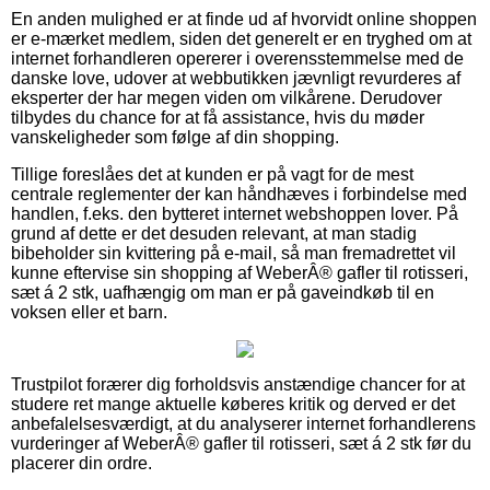
En anden mulighed er at finde ud af hvorvidt online shoppen
er e-mærket medlem, siden det generelt er en tryghed om at
internet forhandleren opererer i overensstemmelse med de
danske love, udover at webbutikken jævnligt revurderes af
eksperter der har megen viden om vilkårene. Derudover
tilbydes du chance for at få assistance, hvis du møder
vanskeligheder som følge af din shopping.
Tillige foreslåes det at kunden er på vagt for de mest
centrale reglementer der kan håndhæves i forbindelse med
handlen, f.eks. den bytteret internet webshoppen lover. På
grund af dette er det desuden relevant, at man stadig
bibeholder sin kvittering på e-mail, så man fremadrettet vil
kunne eftervise sin shopping af WeberÂ® gafler til rotisseri,
sæt á 2 stk, uafhængig om man er på gaveindkøb til en
voksen eller et barn.
Trustpilot forærer dig forholdsvis anstændige chancer for at
studere ret mange aktuelle køberes kritik og derved er det
anbefalelsesværdigt, at du analyserer internet forhandlerens
vurderinger af WeberÂ® gafler til rotisseri, sæt á 2 stk før du
placerer din ordre.