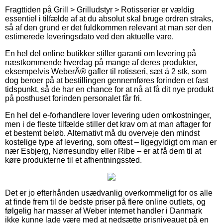
Fragttiden på Grill > Grilludstyr > Rotisserier er vældig
essentiel i tilfælde af at du absolut skal bruge ordren straks,
så af den grund er det fuldkommen relevant at man ser den
estimerede leveringsdato ved den aktuelle vare.
En hel del online butikker stiller garanti om levering på
næstkommende hverdag på mange af deres produkter,
eksempelvis WeberÂ® gafler til rotisseri, sæt á 2 stk, som
dog beroer på at bestillingen gennemføres forinden et fast
tidspunkt, så de har en chance for at nå at få dit nye produkt
på posthuset forinden personalet får fri.
En hel del e-forhandlere lover levering uden omkostninger,
men i de fleste tilfælde stiller det krav om at man aftager for
et bestemt beløb. Alternativt må du overveje den mindst
kostelige type af levering, som oftest – ligegyldigt om man er
nær Esbjerg, Nørresundby eller Ribe – er at få dem til at
køre produkterne til et afhentningssted.
Det er jo efterhånden usædvanlig overkommeligt for os alle
at finde frem til de bedste priser på flere online outlets, og
følgelig har masser af Weber internet handler i Danmark
ikke kunne lade være med at nedsætte prisniveauet på en