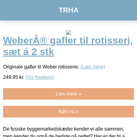
TRHA
WeberÂ® gafler til rotisseri,
sæt á 2 stk
Originale gafler til Weber rotisserie.
(Læs mere)
249.95
kr.
(Vis fragtpris)
Læs mere »
Køb nu »
De fysiske byggemarkedskæder kender vi alle sammen,
men kender du også de bedste på nettet? Her er der bl.a.