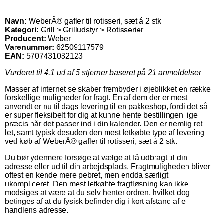
Navn:
WeberÂ® gafler til rotisseri, sæt á 2 stk
Kategori:
Grill > Grilludstyr > Rotisserier
Producent:
Weber
Varenummer:
62509117579
EAN:
5707431032123
Vurderet til
4.1
ud af 5 stjerner baseret på
21
anmeldelser
Masser af internet selskaber frembyder i øjeblikket en række
forskellige muligheder for fragt. En af dem der er mest
anvendt er nu til dags levering til en pakkeshop, fordi det så
er super fleksibelt for dig at kunne hente bestillingen lige
præcis når det passer ind i din kalender. Den er nemlig ret
let, samt typisk desuden den mest letkøbte type af levering
ved køb af WeberÂ® gafler til rotisseri, sæt á 2 stk.
Du bør ydermere forsøge at vælge at få udbragt til din
adresse eller ud til din arbejdsplads. Fragtmuligheden bliver
oftest en kende mere pebret, men endda særligt
ukompliceret. Den mest letkøbte fragtløsning kan ikke
modsiges at være at du selv henter ordren, hvilket dog
betinges af at du fysisk befinder dig i kort afstand af e-
handlens adresse.