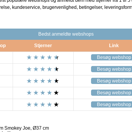
t populære webshops og anmeldt dem med stjerner fra 1 til 5 ud
rrelse, kundeservice, brugervenlighed, betingelser, leveringsfor
Bedst anmeldte webshops
op
Stjerner
Link
Besøg webshop
Besøg webshop
Besøg webshop
Besøg webshop
Besøg webshop
m Smokey Joe, Ø37 cm