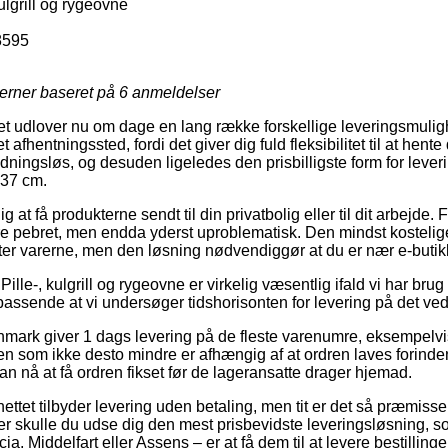
kulgrill og rygeovne
8595
jerner baseret på
6
anmeldelser
t udlover nu om dage en lang række forskellige leveringsmulighe
 afhentningssted, fordi det giver dig fuld fleksibilitet til at hent
nidningsløs, og desuden ligeledes den prisbilligste form for le
37 cm.
at få produkterne sendt til din privatbolig eller til dit arbejde.
re pebret, men endda yderst uproblematisk. Den mindst kostelig
ter varerne, men den løsning nødvendiggør at du er nær e-butik
ille-, kulgrill og rygeovne er virkelig væsentlig ifald vi har brug f
 passende at vi undersøger tidshorisonten for levering på det 
anmark giver 1 dags levering på de fleste varenumre, eksempe
som ikke desto mindre er afhængig af at ordren laves forinden 
an nå at få ordren fikset før de lageransatte drager hjemad.
ttet tilbyder levering uden betaling, men tit er det så præmissen
er skulle du udse dig den mest prisbevidste leveringsløsning, s
a, Middelfart eller Assens – er at få dem til at levere bestillinge