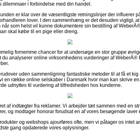
es dilemmaer i forbindelse med din handel.
kunden er klar over de væsentligste retningslinjer der influerer p
 forhandleren lover. I den sammenhæng er det desuden vigtigt, at
 når som helst vil kunne dokumentere sin bestilling af Webe
n skal købe til en pige eller dreng.
emmelig fornemme chancer for at undersøge en stor gruppe øvri
 at du analyserer online virksomhedens vurderinger af WeberÂ
ber.
udover uden sammenligning fantastiske metoder til at få et kig i
 vi en række online selskaber i Danmark hvor man kan skrive en
 udnyttes til vurdering af tilfredsheden hos kunderne.
eret af indtægter fra reklamer. Vi arbejder tæt sammen med en st
rer, og modtager honorar forudsat en af vores besøgende laver 
dukter og webshops ajourføres ofte, men vi påtager os intet an
sidste gang opdaterede vores oplysninger.