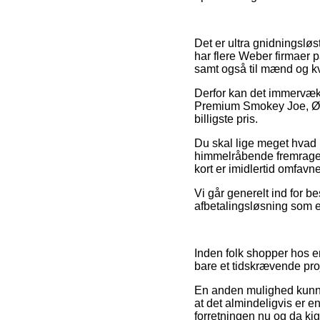
Det er ultra gnidningsløs
har flere Weber firmaer p
samt også til mænd og kv
Derfor kan det immervæk 
Premium Smokey Joe, Ø37 
billigste pris.
Du skal lige meget hvad i
himmelråbende fremragen
kort er imidlertid omfav
Vi går generelt ind for b
afbetalingsløsning som e
Inden folk shopper hos e
bare et tidskrævende pro
En anden mulighed kunne
at det almindeligvis er e
forretningen nu og da ki