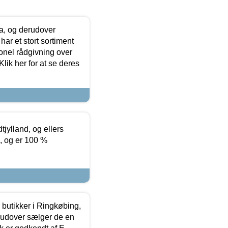
ia, og derudover
ar et stort sortiment
onel rådgivning over
ik her for at se deres
tjylland, og ellers
4, og er 100 %
butikker i Ringkøbing,
rudover sælger de en