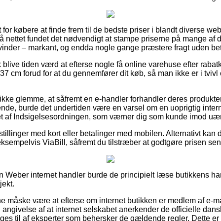
t for købere at finde frem til de bedste priser i blandt diverse w
å nettet fundet det nødvendigt at stampe priserne på mange af de
inder – markant, og endda nogle gange præstere fragt uden bet
blive tiden værd at efterse nogle få online varehuse efter rab
cm forud for at du gennemfører dit køb, så man ikke er i tvivl
kke glemme, at såfremt en e-handler forhandler deres produkter f
de, burde det undertiden være en varsel om en uoprigtig int
net af Indsigelsesordningen, som værner dig som kunde imod uærl
estillinger med kort eller betalinger med mobilen. Alternativt kan
ksempelvis ViaBill, såfremt du tilstræber at godtgøre prisen sen
n Weber internet handler burde de principielt læse butikkens han
jekt.
 måske være at efterse om internet butikken er medlem af e-m
n angivelse af at internet selskabet anerkender de officielle dansk
gges til af eksperter som behersker de gældende regler. Dette e