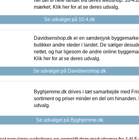
hel del til hele landet via deres webshop. 10-4.d
mærket. Klik her for at se deres udvalg.
Se udvalget på 10-4.dk
Davidsenshop.dk er en sønderjysk byggemark
butikker andre steder i landet. De sælger desud
nettet, og har ligesom de andre online byggemar
Klik her for at se deres udvalg.
Se udvalget på Davidsenshop.dk
Byghjemme.dk drives i tæt samarbejde med Fris
sortiment og priser minder en del om hinanden. K
udvalg.
Se udvalget på Byghjemme.dk