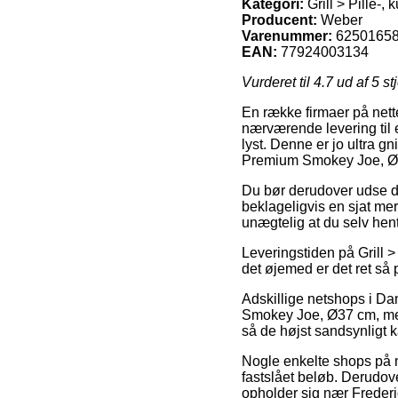
Kategori:
Grill > Pille-, 
Producent:
Weber
Varenummer:
6250165
EAN:
77924003134
Vurderet til
4.7
ud af 5 st
En række firmaer på nette
nærværende levering til et
lyst. Denne er jo ultra g
Premium Smokey Joe, Ø
Du bør derudover udse dig 
beklageligvis en sjat me
unægtelig at du selv hen
Leveringstiden på Grill > P
det øjemed er det ret så
Adskillige netshops i D
Smokey Joe, Ø37 cm, men 
så de højst sandsynligt k
Nogle enkelte shops på ne
fastslået beløb. Derudov
opholder sig nær Frederici