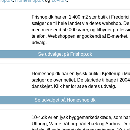
hop.dk
,
Homeshop.dk
og
10-4.dk
.
Frishop.dk har en 1.400 m2 stor butik i Frederic
sælger de til hele landet via deres webshop. De h
med mere end 50.000 varer, og tilbyder professi
telefon. Webshoppen er godkendt af E-mærket. Kl
udvalg.
Se udvalget på Frishop.dk
Homeshop.dk har en fysisk butik i Kjellerup i Mid
sælger de over nettet. De startede tilbage i 200
danskejet. Klik her for at se deres udvalg.
Se udvalget på Homeshop.dk
10-4.dk er en jysk byggemarkedskæde, som har 
Ulfborg, Varde, Viborg, Videbæk og Aarhus. De