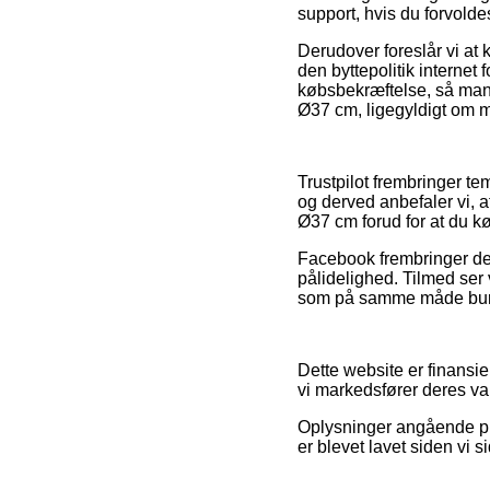
support, hvis du forvold
Derudover foreslår vi at 
den byttepolitik internet
købsbekræftelse, så man
Ø37 cm, ligegyldigt om ma
Trustpilot frembringer t
og derved anbefaler vi,
Ø37 cm forud for at du kø
Facebook frembringer der
pålidelighed. Tilmed ser
som på samme måde burde
Dette website er finansi
vi markedsfører deres va
Oplysninger angående pro
er blevet lavet siden vi 