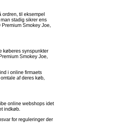
å ordren, til eksempel
 man stadig sikrer ens
rÂ® Premium Smokey Joe,
ge køberes synspunkter
® Premium Smokey Joe,
nd i online firmaets
 omtale af deres køb,
ribe online webshops idet
et indkøb.
svar for reguleringer der