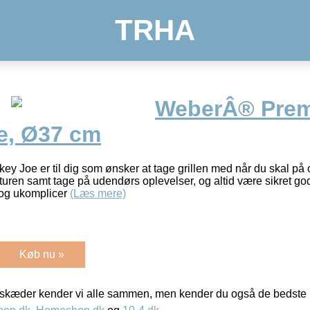
TRHA
WeberÂ® Pre
e, Ø37 cm
Joe er til dig som ønsker at tage grillen med når du skal på 
turen samt tage på udendørs oplevelser, og altid være sikret go
 og ukomplicer
(Læs mere)
Køb nu »
kæder kender vi alle sammen, men kender du også de bedste p