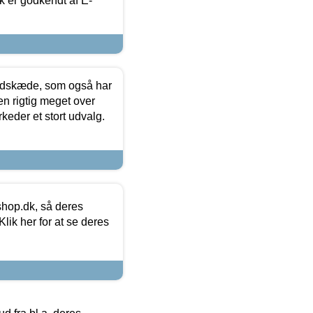
k er godkendt af E-
edskæde, som også har
en rigtig meget over
keder et stort udvalg.
hop.dk, så deres
lik her for at se deres