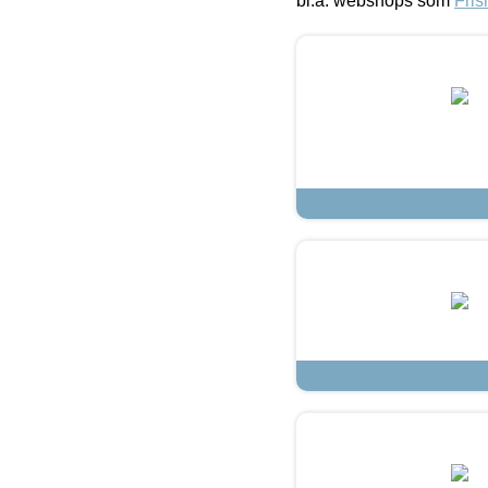
bl.a. webshops som
Fris