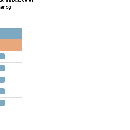
 fra bl.a. deres
mer og