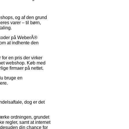
ebshops, og af den grund
res varer – til børn,
aling.
atkoder på WeberÂ®
 om at indhente den
or en pris der virker
ernet webshop. Køb med
ige firmaer på nettet.
 du bruge en
ere.
delsaftale, dog er det
ærke ordningen, grundet
e regler, samt at internet
r desuden din chance for