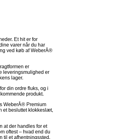
der. Et hit er for
e dine varer når du har
vering ved køb af WeberÂ®
 Fragtformen er
e leveringsmulighed er
kens lager.
or din ordre fluks, og i
vedkommende produkt.
lvis WeberÂ® Premium
et besluttet klokkeslæt,
 at der handles for et
om oftest – hvad end du
n til et afhentningssted.