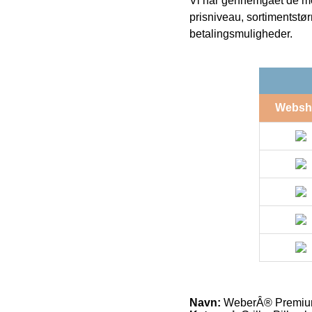
Vi har gennemgået de mes
prisniveau, sortimentstø
betalingsmuligheder.
Websh
Navn:
WeberÂ® Premiu