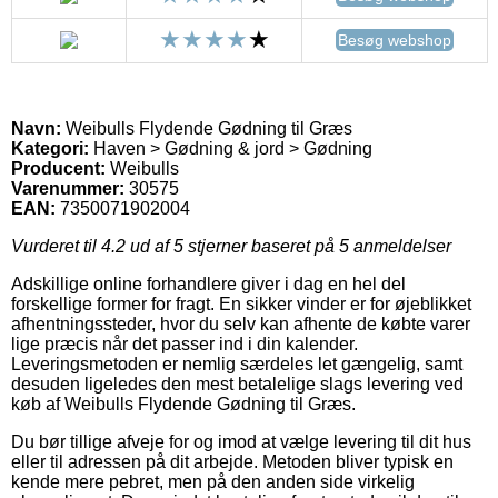
Besøg webshop
Navn:
Weibulls Flydende Gødning til Græs
Kategori:
Haven > Gødning & jord > Gødning
Producent:
Weibulls
Varenummer:
30575
EAN:
7350071902004
Vurderet til
4.2
ud af 5 stjerner baseret på
5
anmeldelser
Adskillige online forhandlere giver i dag en hel del
forskellige former for fragt. En sikker vinder er for øjeblikket
afhentningssteder, hvor du selv kan afhente de købte varer
lige præcis når det passer ind i din kalender.
Leveringsmetoden er nemlig særdeles let gængelig, samt
desuden ligeledes den mest betalelige slags levering ved
køb af Weibulls Flydende Gødning til Græs.
Du bør tillige afveje for og imod at vælge levering til dit hus
eller til adressen på dit arbejde. Metoden bliver typisk en
kende mere pebret, men på den anden side virkelig