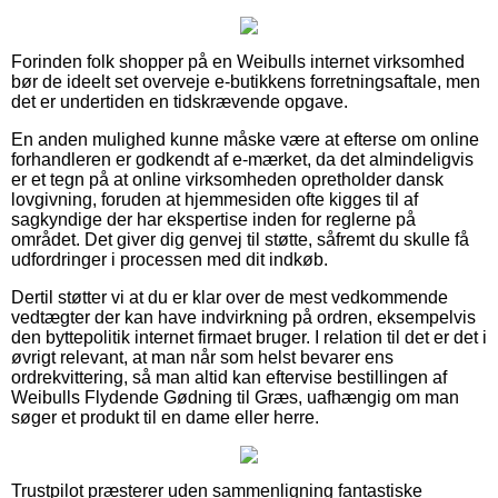
Forinden folk shopper på en Weibulls internet virksomhed
bør de ideelt set overveje e-butikkens forretningsaftale, men
det er undertiden en tidskrævende opgave.
En anden mulighed kunne måske være at efterse om online
forhandleren er godkendt af e-mærket, da det almindeligvis
er et tegn på at online virksomheden opretholder dansk
lovgivning, foruden at hjemmesiden ofte kigges til af
sagkyndige der har ekspertise inden for reglerne på
området. Det giver dig genvej til støtte, såfremt du skulle få
udfordringer i processen med dit indkøb.
Dertil støtter vi at du er klar over de mest vedkommende
vedtægter der kan have indvirkning på ordren, eksempelvis
den byttepolitik internet firmaet bruger. I relation til det er det i
øvrigt relevant, at man når som helst bevarer ens
ordrekvittering, så man altid kan eftervise bestillingen af
Weibulls Flydende Gødning til Græs, uafhængig om man
søger et produkt til en dame eller herre.
Trustpilot præsterer uden sammenligning fantastiske