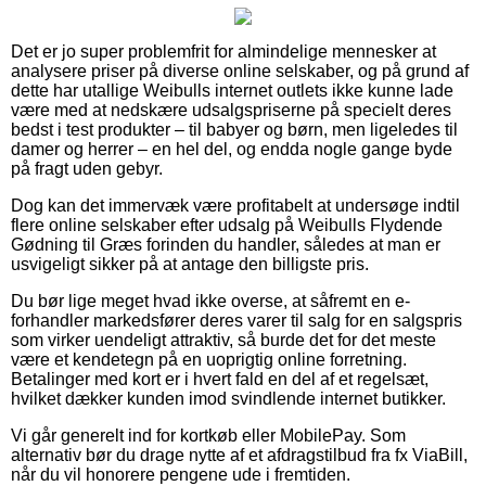
Det er jo super problemfrit for almindelige mennesker at
analysere priser på diverse online selskaber, og på grund af
dette har utallige Weibulls internet outlets ikke kunne lade
være med at nedskære udsalgspriserne på specielt deres
bedst i test produkter – til babyer og børn, men ligeledes til
damer og herrer – en hel del, og endda nogle gange byde
på fragt uden gebyr.
Dog kan det immervæk være profitabelt at undersøge indtil
flere online selskaber efter udsalg på Weibulls Flydende
Gødning til Græs forinden du handler, således at man er
usvigeligt sikker på at antage den billigste pris.
Du bør lige meget hvad ikke overse, at såfremt en e-
forhandler markedsfører deres varer til salg for en salgspris
som virker uendeligt attraktiv, så burde det for det meste
være et kendetegn på en uoprigtig online forretning.
Betalinger med kort er i hvert fald en del af et regelsæt,
hvilket dækker kunden imod svindlende internet butikker.
Vi går generelt ind for kortkøb eller MobilePay. Som
alternativ bør du drage nytte af et afdragstilbud fra fx ViaBill,
når du vil honorere pengene ude i fremtiden.