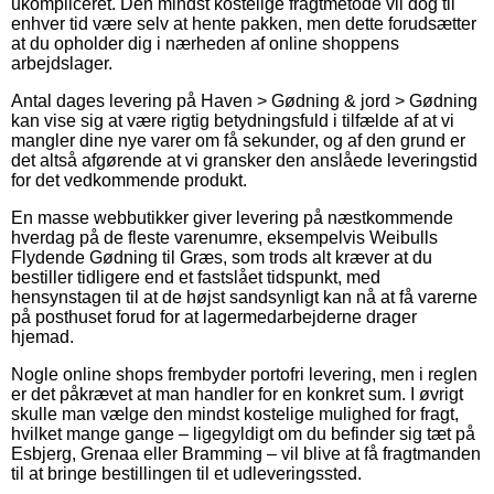
ukompliceret. Den mindst kostelige fragtmetode vil dog til
enhver tid være selv at hente pakken, men dette forudsætter
at du opholder dig i nærheden af online shoppens
arbejdslager.
Antal dages levering på Haven > Gødning & jord > Gødning
kan vise sig at være rigtig betydningsfuld i tilfælde af at vi
mangler dine nye varer om få sekunder, og af den grund er
det altså afgørende at vi gransker den anslåede leveringstid
for det vedkommende produkt.
En masse webbutikker giver levering på næstkommende
hverdag på de fleste varenumre, eksempelvis Weibulls
Flydende Gødning til Græs, som trods alt kræver at du
bestiller tidligere end et fastslået tidspunkt, med
hensynstagen til at de højst sandsynligt kan nå at få varerne
på posthuset forud for at lagermedarbejderne drager
hjemad.
Nogle online shops frembyder portofri levering, men i reglen
er det påkrævet at man handler for en konkret sum. I øvrigt
skulle man vælge den mindst kostelige mulighed for fragt,
hvilket mange gange – ligegyldigt om du befinder sig tæt på
Esbjerg, Grenaa eller Bramming – vil blive at få fragtmanden
til at bringe bestillingen til et udleveringssted.