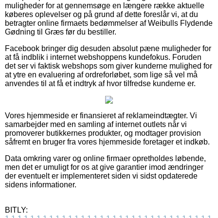
muligheder for at gennemsøge en længere række aktuelle
køberes oplevelser og på grund af dette foreslår vi, at du
betragter online firmaets bedømmelser af Weibulls Flydende
Gødning til Græs før du bestiller.
Facebook bringer dig desuden absolut pæne muligheder for
at få indblik i internet webshoppens kundefokus. Foruden
det ser vi faktisk webshops som giver kunderne mulighed for
at ytre en evaluering af ordreforløbet, som lige så vel må
anvendes til at få et indtryk af hvor tilfredse kunderne er.
Vores hjemmeside er finansieret af reklameindtægter. Vi
samarbejder med en samling af internet outlets når vi
promoverer butikkernes produkter, og modtager provision
såfremt en bruger fra vores hjemmeside foretager et indkøb.
Data omkring varer og online firmaer opretholdes løbende,
men det er umuligt for os at give garantier imod ændringer
der eventuelt er implementeret siden vi sidst opdaterede
sidens informationer.
BITLY: