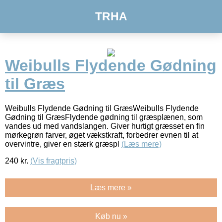
TRHA
Weibulls Flydende Gødning
til Græs
Weibulls Flydende Gødning til GræsWeibulls Flydende
Gødning til GræsFlydende gødning til græsplænen, som
vandes ud med vandslangen. Giver hurtigt græsset en fin
mørkegrøn farver, øget vækstkraft, forbedrer evnen til at
overvintre, giver en stærk græspl
(Læs mere)
240
kr.
(Vis fragtpris)
Læs mere »
Køb nu »