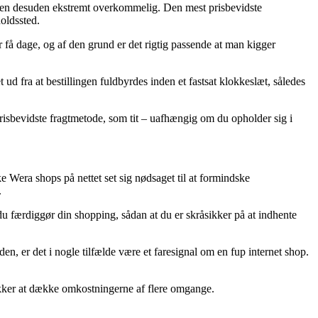
t, men desuden ekstremt overkommelig. Den mest prisbevidste
holdssted.
r få dage, og af den grund er det rigtig passende at man kigger
d fra at bestillingen fuldbyrdes inden et fastsat klokkeslæt, således
prisbevidste fragtmetode, som tit – uafhængig om du opholder sig i
ke Wera shops på nettet set sig nødsaget til at formindske
.
du færdiggør din shopping, sådan at du er skråsikker på at indhente
den, er det i nogle tilfælde være et faresignal om en fup internet shop.
rækker at dække omkostningerne af flere omgange.