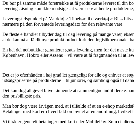
Du bør på samme måde foretrække at få produkterne leveret til din bop
leveringsløsning kan ikke modsiges at være selv at hente produkterne, 
Leveringstidspunktet på Værktøj > Tilbehør til elværktøj > Bits- bitss
nærmere på den forventede leveringsdato for den relevante vare.
De fleste e-handler tilbyder dag-til-dag levering på mange varer, ekse
at de kan nå at få dit nye produkt ordnet forinden logistikpersonalet har
En hel del netbutikker garanterer gratis levering, men for det meste k
København, Hobro eller Assens – vil være at få fragtmanden til at lev
Det er jo efterhånden i høj grad let gængeligt for alle og enhver at søg
udsalgspriserne på produkterne – til juniorer, og samtidig også til d
Det kan dog alligevel blive lønnende at sammenligne indtil flere e-ha
den prisbilligste pris.
Man bør dog være årvågen med, at i tilfælde af at en e-shop markedsføre
Betalinger med kort er i hvert fald omfavnet af en anordning, hvilket 
Vi tilråder generelt betalinger med kort eller MobilePay. Som et alte