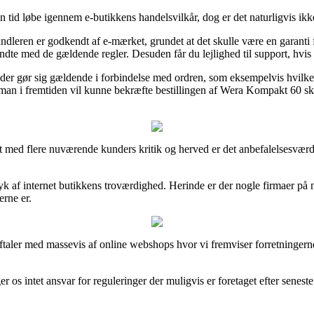
en tid løbe igennem e-butikkens handelsvilkår, dog er det naturligvis ikke
leren er godkendt af e-mærket, grundet at det skulle være en garanti f
ndte med de gældende regler. Desuden får du lejlighed til support, hvis 
er der gør sig gældende i forbindelse med ordren, som eksempelvis hvil
an i fremtiden vil kunne bekræfte bestillingen af Wera Kompakt 60 skrue
dt med flere nuværende kunders kritik og herved er det anbefalelsesvæ
tryk af internet butikkens troværdighed. Herinde er der nogle firmaer på
rne er.
ftaler med massevis af online webshops hvor vi fremviser forretningernes 
 os intet ansvar for reguleringer der muligvis er foretaget efter seneste