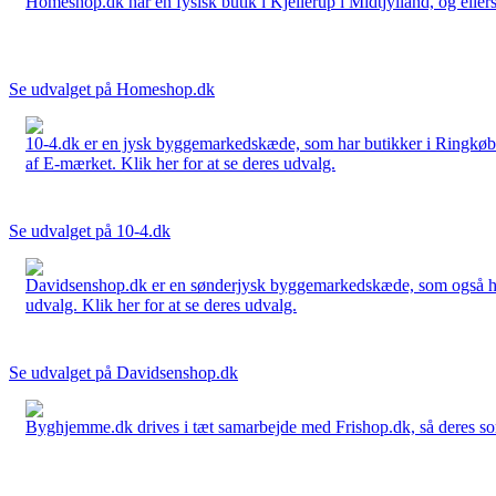
Homeshop.dk har en fysisk butik i Kjellerup i Midtjylland, og ellers
Se udvalget på Homeshop.dk
10-4.dk er en jysk byggemarkedskæde, som har butikker i Ringkøbi
af E-mærket. Klik her for at se deres udvalg.
Se udvalget på 10-4.dk
Davidsenshop.dk er en sønderjysk byggemarkedskæde, som også har b
udvalg. Klik her for at se deres udvalg.
Se udvalget på Davidsenshop.dk
Byghjemme.dk drives i tæt samarbejde med Frishop.dk, så deres sort