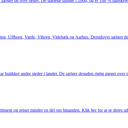
 sælger de over nettet. De startede tilbage i 2004, og er 100 % danskejet
ng, Ulfborg, Varde, Viborg, Videbæk og Aarhus. Derudover sælger de en
utikker andre steder i landet. De sælger desuden rigtig meget over ne
iment og priser minder en del om hinanden. Klik her for at se deres ud