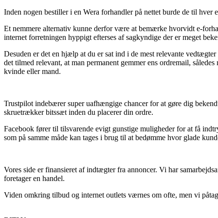
Inden nogen bestiller i en Wera forhandler på nettet burde de til hver 
Et nemmere alternativ kunne derfor være at bemærke hvorvidt e-forhand
internet forretningen hyppigt efterses af sagkyndige der er meget beke
Desuden er det en hjælp at du er sat ind i de mest relevante vedtægt
det tilmed relevant, at man permanent gemmer ens ordremail, således m
kvinde eller mand.
Trustpilot indebærer super uafhængige chancer for at gøre dig beken
skruetrækker bitssæt inden du placerer din ordre.
Facebook fører til tilsvarende evigt gunstige muligheder for at få ind
som på samme måde kan tages i brug til at bedømme hvor glade kunde
Vores side er finansieret af indtægter fra annoncer. Vi har samarbejdsa
foretager en handel.
Viden omkring tilbud og internet outlets værnes om ofte, men vi påtager