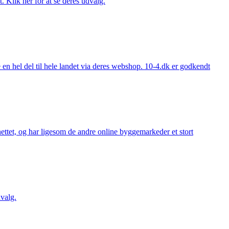
. Klik her for at se deres udvalg.
 hel del til hele landet via deres webshop. 10-4.dk er godkendt
ttet, og har ligesom de andre online byggemarkeder et stort
valg.