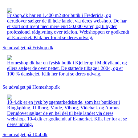
Frishop.dk har en 1.400 m2 stor butik i Fredericia, og
derudover sælger de til hele landet via deres webshop. De har
et stort sortiment med mere end 50.000 varer, og tilbyder
professionel rådgivning over telefon. Webshoppen er godkendt
af E-mærket. Klik her for at se deres udvalg.
Se udvalget på Frishop.dk
Homeshop.dk har en fysisk butik i Kjellerup i Midtjylland, og
ellers sælger de over nettet. De startede tilbage i 2004, og er
100 % danskejet. Klik her for at se deres udvalg.
Se udvalget på Homeshop.dk
10-4.dk er en jysk byggemarkedskæde, som har butikker i
Ringkøbing, Ulfborg, Varde, Viborg, Videbæk og Aarhus.
Derudover sælger de en hel del til hele landet via deres
webshop. 10-4.dk er godkendt af E-mærket. Klik her for at se
deres udvalg.
Se udvalget på 10-4.dk