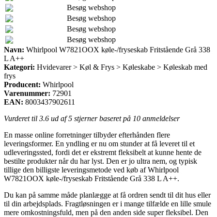
Besøg webshop
Besøg webshop
Besøg webshop
Besøg webshop
Navn:
Whirlpool W7821OOX køle-/fryseskab Fritstående Grå 338
L A++
Kategori:
Hvidevarer > Køl & Frys > Køleskabe > Køleskab med
frys
Producent:
Whirlpool
Varenummer:
72901
EAN:
8003437902611
Vurderet til
3.6
ud af 5 stjerner baseret på
10
anmeldelser
En masse online forretninger tilbyder efterhånden flere
leveringsformer. En yndling er nu om stunder at få leveret til et
udleveringssted, fordi det er ekstremt fleksibelt at kunne hente de
bestilte produkter når du har lyst. Den er jo ultra nem, og typisk
tillige den billigste leveringsmetode ved køb af Whirlpool
W7821OOX køle-/fryseskab Fritstående Grå 338 L A++.
Du kan på samme måde planlægge at få ordren sendt til dit hus eller
til din arbejdsplads. Fragtløsningen er i mange tilfælde en lille smule
mere omkostningsfuld, men på den anden side super fleksibel. Den