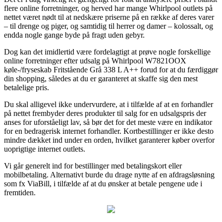
flere online forretninger, og herved har mange Whirlpool outlets på
nettet været nødt til at nedskære priserne på en række af deres varer
– til drenge og piger, og samtidig til herrer og damer – kolossalt, og
endda nogle gange byde på fragt uden gebyr.
Dog kan det imidlertid være fordelagtigt at prøve nogle forskellige
online forretninger efter udsalg på Whirlpool W7821OOX
køle-/fryseskab Fritstående Grå 338 L A++ forud for at du færdiggør
din shopping, således at du er garanteret at skaffe sig den mest
betalelige pris.
Du skal alligevel ikke undervurdere, at i tilfælde af at en forhandler
på nettet frembyder deres produkter til salg for en udsalgspris der
anses for uforståeligt lav, så bør det for det meste være en indikator
for en bedragerisk internet forhandler. Kortbestillinger er ikke desto
mindre dækket ind under en orden, hvilket garanterer køber overfor
uoprigtige internet outlets.
Vi går generelt ind for bestillinger med betalingskort eller
mobilbetaling. Alternativt burde du drage nytte af en afdragsløsning
som fx ViaBill, i tilfælde af at du ønsker at betale pengene ude i
fremtiden.