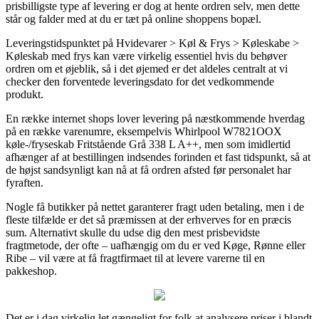
prisbilligste type af levering er dog at hente ordren selv, men dette
står og falder med at du er tæt på online shoppens bopæl.
Leveringstidspunktet på Hvidevarer > Køl & Frys > Køleskabe >
Køleskab med frys kan være virkelig essentiel hvis du behøver
ordren om et øjeblik, så i det øjemed er det aldeles centralt at vi
checker den forventede leveringsdato for det vedkommende
produkt.
En række internet shops lover levering på næstkommende hverdag
på en række varenumre, eksempelvis Whirlpool W7821OOX
køle-/fryseskab Fritstående Grå 338 L A++, men som imidlertid
afhænger af at bestillingen indsendes forinden et fast tidspunkt, så at
de højst sandsynligt kan nå at få ordren afsted før personalet har
fyraften.
Nogle få butikker på nettet garanterer fragt uden betaling, men i de
fleste tilfælde er det så præmissen at der erhverves for en præcis
sum. Alternativt skulle du udse dig den mest prisbevidste
fragtmetode, der ofte – uafhængig om du er ved Køge, Rønne eller
Ribe – vil være at få fragtfirmaet til at levere varerne til en
pakkeshop.
Det er i dag virkelig let gængeligt for folk at analysere priser i blandt