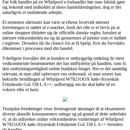
Før folk handler på en Whirlpool e-forhandler bør man faktisk gøre
sig bekendt med indholdet af deres handelsbetingelser, dog er det
naturligvis et omfattende arbejde.
Et nemmere alternativ kan være at efterse hvorvidt internet
forretningen er støttet af e-mærket, fordi det ofte er et bevis på at
online shoppen tilslutter sig de officielle danske regler, foruden at
internet virksomheden nu og da gennemses af jurister som er indført
i reglerne. Desuden får du chance for at få hjælp, hvis du forvoldes
dilemmaer i processen med din handel.
Yderligere foreslåes det at kunden er omhyggelig omkring de mest
vedkommende bestemmelser der har indflydelse på handlen, som fx
den ombytningsrettighed online butikken bruger. Her er det samtidig
relevant, at man altid opbevarer ens ordremail, så man senere kan
bekræfte bestillingen af Whirlpool W7821OOX køle-/fryseskab
Fritstående Grå 338 L A++, uafhængig om du skal købe til en
voksen eller et barn.
Trustpilot frembringer visse fremragende løsninger til at eksaminere
diverse aktuelle konsumenters ratings og på grund af dette anbefaler
vi, at du udforsker online virksomhedens vurderinger af Whirlpool
W7821OOX køle-/fryseskab Fritstående Grå 338 L A++ forinden
du handler.