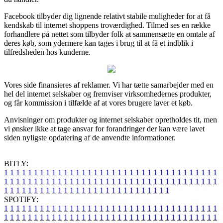
Facebook tilbyder dig lignende relativt stabile muligheder for at få
kendskab til internet shoppens troværdighed. Tilmed ses en række
forhandlere på nettet som tilbyder folk at sammensætte en omtale af
deres køb, som ydermere kan tages i brug til at få et indblik i
tilfredsheden hos kunderne.
Vores side finansieres af reklamer. Vi har tætte samarbejder med en
hel del internet selskaber og fremviser virksomhedernes produkter,
og får kommission i tilfælde af at vores brugere laver et køb.
Anvisninger om produkter og internet selskaber opretholdes tit, men
vi ønsker ikke at tage ansvar for forandringer der kan være lavet
siden nyligste opdatering af de anvendte informationer.
BITLY:
1
1
1
1
1
1
1
1
1
1
1
1
1
1
1
1
1
1
1
1
1
1
1
1
1
1
1
1
1
1
1
1
1
1
1
1
1
1
1
1
1
1
1
1
1
1
1
1
1
1
1
1
1
1
1
1
1
1
1
1
1
1
1
1
1
1
1
1
1
1
1
1
1
1
1
1
1
1
1
1
1
1
1
1
1
1
1
1
1
1
1
1
1
1
1
1
1
1
1
1
SPOTIFY:
1
1
1
1
1
1
1
1
1
1
1
1
1
1
1
1
1
1
1
1
1
1
1
1
1
1
1
1
1
1
1
1
1
1
1
1
1
1
1
1
1
1
1
1
1
1
1
1
1
1
1
1
1
1
1
1
1
1
1
1
1
1
1
1
1
1
1
1
1
1
1
1