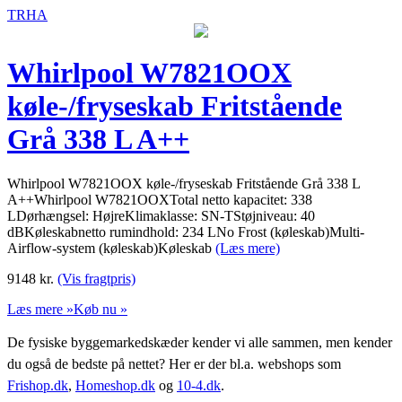
TRHA
Whirlpool W7821OOX
køle-/fryseskab Fritstående
Grå 338 L A++
Whirlpool W7821OOX køle-/fryseskab Fritstående Grå 338 L
A++Whirlpool W7821OOXTotal netto kapacitet: 338
LDørhængsel: HøjreKlimaklasse: SN-TStøjniveau: 40
dBKøleskabnetto rumindhold: 234 LNo Frost (køleskab)Multi-
Airflow-system (køleskab)Køleskab
(Læs mere)
9148
kr.
(Vis fragtpris)
Læs mere »
Køb nu »
De fysiske byggemarkedskæder kender vi alle sammen, men kender
du også de bedste på nettet? Her er der bl.a. webshops som
Frishop.dk
,
Homeshop.dk
og
10-4.dk
.