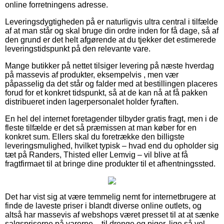
online forretningens adresse.
Leveringsdygtigheden på er naturligvis ultra central i tilfælde
af at man står og skal bruge din ordre inden for få dage, så af
den grund er det helt afgørende at du tjekker det estimerede
leveringstidspunkt på den relevante vare.
Mange butikker på nettet tilsiger levering på næste hverdag
på massevis af produkter, eksempelvis , men vær
påpasselig da det står og falder med at bestillingen placeres
forud for et konkret tidspunkt, så at de kan nå at få pakken
distribueret inden lagerpersonalet holder fyraften.
En hel del internet foretagender tilbyder gratis fragt, men i de
fleste tilfælde er det så præmissen at man køber for en
konkret sum. Ellers skal du foretrække den billigste
leveringsmulighed, hvilket typisk – hvad end du opholder sig
tæt på Randers, Thisted eller Lemvig – vil blive at få
fragtfirmaet til at bringe dine produkter til et afhentningssted.
Det har vist sig at være temmelig nemt for internetbrugere at
finde de laveste priser i blandt diverse online outlets, og
altså har massevis af webshops været presset til at at sænke
salgspriserne på varerne – til drenge og piger, lige så vel