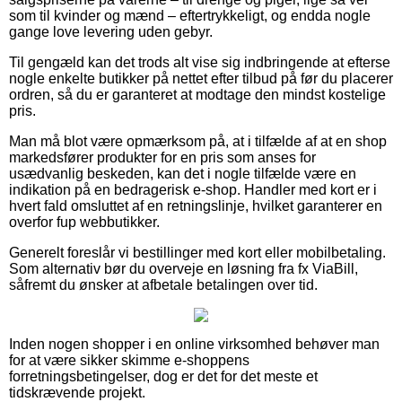
som til kvinder og mænd – eftertrykkeligt, og endda nogle
gange love levering uden gebyr.
Til gengæld kan det trods alt vise sig indbringende at efterse
nogle enkelte butikker på nettet efter tilbud på før du placerer
ordren, så du er garanteret at modtage den mindst kostelige
pris.
Man må blot være opmærksom på, at i tilfælde af at en shop
markedsfører produkter for en pris som anses for
usædvanlig beskeden, kan det i nogle tilfælde være en
indikation på en bedragerisk e-shop. Handler med kort er i
hvert fald omsluttet af en retningslinje, hvilket garanterer en
overfor fup webbutikker.
Generelt foreslår vi bestillinger med kort eller mobilbetaling.
Som alternativ bør du overveje en løsning fra fx ViaBill,
såfremt du ønsker at afbetale betalingen over tid.
Inden nogen shopper i en online virksomhed behøver man
for at være sikker skimme e-shoppens
forretningsbetingelser, dog er det for det meste et
tidskrævende projekt.