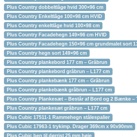
Plus Country dobbeltlåge hvid 300×96 cm
Plus Country Enkeltlåge 100×98 cm HVID
Plus Country enkeltlåge hvid 100×98 cm
Plus Country Facadehegn 149×96 cm HVID
Plus Country Facadehegn 150×96 cm grundmalet sort 1
Plus Country hegn sort 149×96 cm
Plus Country plankebord 177 cm – Gråbrun
Plus Country plankebord gråbrun – L177 cm
Plus Country plankebænk 177 cm – Gråbrun
Plus Country plankebænk gråbrun – L177 cm
Plus Country Plankesæt – Består af Bord og 2 Bænke –
Plus Country plankesæt gråbrun – L177 cm
Plus Cubic 17511-1 Rammehegn stålespalier
Plus Cubic 17963-1 trykimp. Drager 369cm x 90x90mm
Plus Cubic ben til dørrist 25 mm høje