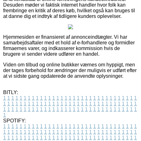
Desuden møder vi faktisk internet handler hvor folk kan
frembringe en kritik af deres køb, hvilket også kan bruges til
at danne dig et indtryk af tidligere kunders oplevelser.
Hjemmesiden er finansieret af annonceindtægter. Vi har
samarbejdsaftaler med et hold af e-forhandlere og formidler
firmaernes varer, og indkasserer kommission hvis de
brugere vi sender videre udfører en handel.
Viden om tilbud og online butikker værnes om hyppigt, men
der tages forbehold for ændringer der muligvis er udført efter
at vi sidste gang opdaterede de anvendte oplysninger.
BITLY:
1
1
1
1
1
1
1
1
1
1
1
1
1
1
1
1
1
1
1
1
1
1
1
1
1
1
1
1
1
1
1
1
1
1
1
1
1
1
1
1
1
1
1
1
1
1
1
1
1
1
1
1
1
1
1
1
1
1
1
1
1
1
1
1
1
1
1
1
1
1
1
1
1
1
1
1
1
1
1
1
1
1
1
1
1
1
1
1
1
1
1
1
1
1
1
1
1
1
1
1
SPOTIFY:
1
1
1
1
1
1
1
1
1
1
1
1
1
1
1
1
1
1
1
1
1
1
1
1
1
1
1
1
1
1
1
1
1
1
1
1
1
1
1
1
1
1
1
1
1
1
1
1
1
1
1
1
1
1
1
1
1
1
1
1
1
1
1
1
1
1
1
1
1
1
1
1
1
1
1
1
1
1
1
1
1
1
1
1
1
1
1
1
1
1
1
1
1
1
1
1
1
1
1