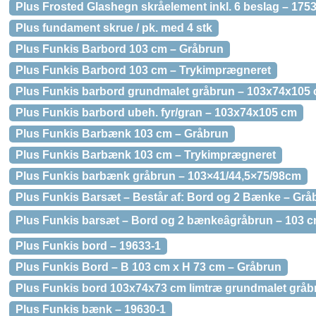
Plus Frosted Glashegn skråelement inkl. 6 beslag – 175
Plus fundament skrue / pk. med 4 stk
Plus Funkis Barbord 103 cm – Gråbrun
Plus Funkis Barbord 103 cm – Trykimprægneret
Plus Funkis barbord grundmalet gråbrun – 103x74x105
Plus Funkis barbord ubeh. fyr/gran – 103x74x105 cm
Plus Funkis Barbænk 103 cm – Gråbrun
Plus Funkis Barbænk 103 cm – Trykimprægneret
Plus Funkis barbænk gråbrun – 103×41/44,5×75/98cm
Plus Funkis Barsæt – Består af: Bord og 2 Bænke – Grå
Plus Funkis barsæt – Bord og 2 bænkeâgråbrun – 103 
Plus Funkis bord – 19633-1
Plus Funkis Bord – B 103 cm x H 73 cm – Gråbrun
Plus Funkis bord 103x74x73 cm limtræ grundmalet gråb
Plus Funkis bænk – 19630-1