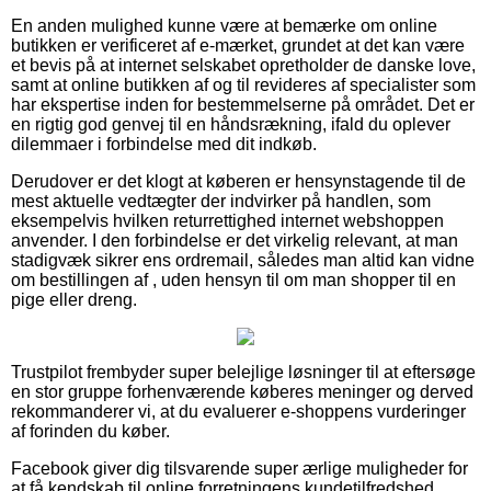
En anden mulighed kunne være at bemærke om online
butikken er verificeret af e-mærket, grundet at det kan være
et bevis på at internet selskabet opretholder de danske love,
samt at online butikken af og til revideres af specialister som
har ekspertise inden for bestemmelserne på området. Det er
en rigtig god genvej til en håndsrækning, ifald du oplever
dilemmaer i forbindelse med dit indkøb.
Derudover er det klogt at køberen er hensynstagende til de
mest aktuelle vedtægter der indvirker på handlen, som
eksempelvis hvilken returrettighed internet webshoppen
anvender. I den forbindelse er det virkelig relevant, at man
stadigvæk sikrer ens ordremail, således man altid kan vidne
om bestillingen af , uden hensyn til om man shopper til en
pige eller dreng.
Trustpilot frembyder super belejlige løsninger til at eftersøge
en stor gruppe forhenværende køberes meninger og derved
rekommanderer vi, at du evaluerer e-shoppens vurderinger
af forinden du køber.
Facebook giver dig tilsvarende super ærlige muligheder for
at få kendskab til online forretningens kundetilfredshed.