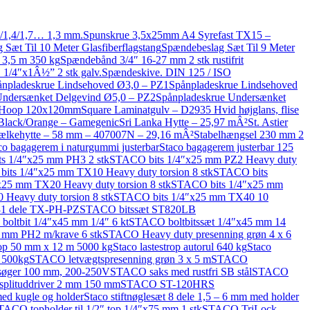
3/1,4/1,7… 1,3 mm.
Spunskrue 3,5x25mm A4 Syrefast TX15 –
Sæt Til 10 Meter Glasfiberflagstang
Spændebeslag Sæt Til 9 Meter
3,5 m 350 kg
Spændebånd 3/4″ 16-27 mm 2 stk rustifrit
1/4″x1Â½” 2 stk galv.
Spændeskive. DIN 125 / ISO
ånpladeskrue Lindsehoved Ø3,0 – PZ1
Spånpladeskrue Lindsehoved
Undersænket Delgevind Ø5,0 – PZ2
Spånpladeskrue Undersænket
 Hoop 120x120mm
Square Laminatgulv – D2935 Hvid højglans, flise
 Black/Orange – Gamegenic
Sri Lanka Hytte – 25,97 mÂ²
St. Astier
jælkehytte – 58 mm – 407007N – 29,16 mÂ²
Stabelhængsel 230 mm 2
co bagagerem i naturgummi justerbar
Staco bagagerem justerbar 125
s 1/4″x25 mm PH3 2 stk
STACO bits 1/4″x25 mm PZ2 Heavy duty
its 1/4″x25 mm TX10 Heavy duty torsion 8 stk
STACO bits
25 mm TX20 Heavy duty torsion 8 stk
STACO bits 1/4″x25 mm
Heavy duty torsion 8 stk
STACO bits 1/4″x25 mm TX40 10
 31 dele TX-PH-PZ
STACO bitssæt ST820LB
oltbit 1/4″x45 mm 1/4″ 6 kt
STACO boltbitssæt 1/4″x45 mm 14
 mm PH2 m/krave 6 stk
STACO Heavy duty presenning grøn 4 x 6
trop 50 mm x 12 m 5000 kg
Staco lastestrop autorul 640 kg
Staco
m 500kg
STACO letvægtspresenning grøn 3 x 5 m
STACO
øger 100 mm, 200-250V
STACO saks med rustfri SB stål
STACO
plituddriver 2 mm 150 mm
STACO ST-120HRS
med kugle og holder
Staco stiftnøglesæt 8 dele 1,5 – 6 mm med holder
TACO topholder til 1/2″ top 1/4″x75 mm 1 stk
STACO TriLock