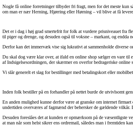
Nogle få online forretninger tilbyder fri fragt, men for det meste ku
om man er nær Herning, Hjørring eller Hørning – vil blive at få leveret
Det er i dag i høj grad smertefrit for folk at vurdere prisniveauet fra
til piger og drenge, og desuden også til voksne – markant, og endda n
Derfor kan det immervæk vise sig lukrativt at sammenholde diverse onli
Du skal dog være klar over, at ifald en online shop sælger en vare til e
af Indsigelsesordningen, der skærmer en overfor bedrageriske online 
Vi slår generelt et slag for bestillinger med betalingskort eller mobilb
Inden folk bestiller på en forhandler på nettet burde de utvivlsomt g
En anden mulighed kunne derfor være at granske om internet firmaet er 
undertiden overværes af fagmænd der behersker de gældende vilkår. Det
Desuden foreslåes det at kunden er opmærksom på de væsentligste vedtæ
at man når som helst sikrer ens ordremail, således man i fremtiden kan 