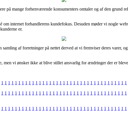
rmere på mange forhenværende konsumenters omtaler og af den grund rek
 idé om internet forhandlerens kundefokus. Desuden møder vi nogle we
 kunderne er.
n samling af forretninger på nettet derved at vi fremviser deres varer, 
en vi ønsker ikke at blive stillet ansvarlig for ændringer der er blevet
1
1
1
1
1
1
1
1
1
1
1
1
1
1
1
1
1
1
1
1
1
1
1
1
1
1
1
1
1
1
1
1
1
1
1
1
1
1
1
1
1
1
1
1
1
1
1
1
1
1
1
1
1
1
1
1
1
1
1
1
1
1
1
1
1
1
1
1
1
1
1
1
1
1
1
1
1
1
1
1
1
1
1
1
1
1
1
1
1
1
1
1
1
1
1
1
1
1
1
1
1
1
1
1
1
1
1
1
1
1
1