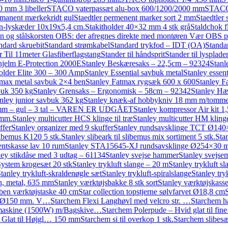
 mm 3 libeller
STACO vaterpassæt alu-box 600/1200/2000 mm
STACO 
rmanent mærkekridt gul
Staedtler permenent marker sort 2 mm
Staedtler
ran-lyskæder 10x19x5,4 cm.
Stakitholder 40×32 mm 4 stk grå
Staldchok f
 og stålskorsten OBS: der afregnes direkte med montøren Vær OBS på 
ndard skruebit
Standard strømkabel
Standard trykfod – IDT (OA)
Standa
r Til 11meter Glasfiberflagstang
Stander til håndsprit
Stander til lysplad
shjelm E-Protection 2000E
Stanley Beskæresaks – 22,5cm – 92324
Stan
holder Elite 300 – 300 Amp
Stanley Essential savbuk metal
Stanley essen
tmax metal savbuk 2×4 ben
Stanley Fatmax rygsæk 600 x 600
Stanley F
buk 350 kg
Stanley Grensaks – Ergonomisk – 58cm – 92342
Stanley Hæ
nley junior savbuk 362 kg
Stanley knæk-af hobbykniv 18 mm m/tommelf
0mm – gul – 3 tal – VAREN ER UDGÅET
Stanley kompressor Air kit 1
 mm.
Stanley multicutter HCS klinge til træ
Stanley multicutter HM kling
ffer
Stanley organizer med 9 skuffer
Stanley rundsavsklinge TCT Ø14
slibemus K120 5 stk.
Stanley slibeark til slibemus mix sortiment 5 stk.
Sta
entskasse lav 10 rum
Stanley STA15645-XJ rundsavsklinge Ø254×30
 stikdåse med 3 udtag – 61134
Stanley svejse hammer
Stanley svejs
System krogesæt 20 stk
Stanley trykluft slange – 20 m
Stanley trykluft s
tanley trykluft-skraldenøgle sæt
Stanley trykluft-spiralslange
Stanley try
n, metal, 635 mm
Stanley værktøjsbakke 8 stk sort
Stanley værktøjskass
åben værktøjstaske 40 cm
Star collection topstjerne sølvfarvet Ø18,8 cm
cl. Ø150 mm. V…
Starchem Flexi Langhøvl med velcro str. …
Starchem h
maskine (1500W) m/Bagskive…
Starchem Polerpude – Hvid glat til f
t Glat til Højgl… 150 mm
Starchem si til overkop 1 stk.
Starchem slibesæt