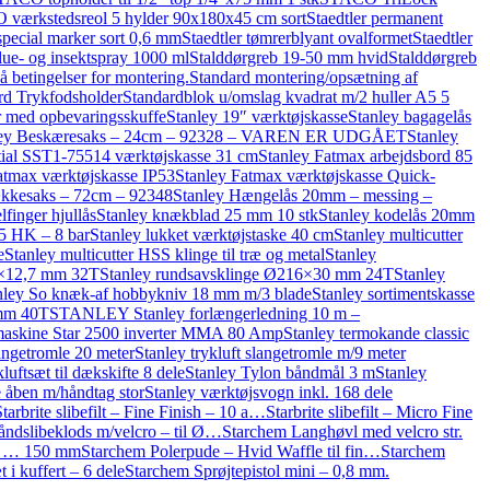
værkstedsreol 5 hylder 90x180x45 cm sort
Staedtler permanent
 special marker sort 0,6 mm
Staedtler tømrerblyant ovalformet
Staedtler
lue- og insektspray 1000 ml
Stalddørgreb 19-50 mm hvid
Stalddørgreb
betingelser for montering.
Standard montering/opsætning af
rd Trykfodsholder
Standardblok u/omslag kvadrat m/2 huller A5 5
er med opbevaringsskuffe
Stanley 19″ værktøjskasse
Stanley bagagelås
ley Beskæresaks – 24cm – 92328 – VAREN ER UDGÅET
Stanley
tial SST1-75514 værktøjskasse 31 cm
Stanley Fatmax arbejdsbord 85
atmax værktøjskasse IP53
Stanley Fatmax værktøjskasse Quick-
kkesaks – 72cm – 92348
Stanley Hængelås 20mm – messing –
inger hjullås
Stanley knækblad 25 mm 10 stk
Stanley kodelås 20mm
,5 HK – 8 bar
Stanley lukket værktøjstaske 40 cm
Stanley multicutter
e
Stanley multicutter HSS klinge til træ og metal
Stanley
0×12,7 mm 32T
Stanley rundsavsklinge Ø216×30 mm 24T
Stanley
nley So knæk-af hobbykniv 18 mm m/3 blade
Stanley sortimentskasse
 mm 40T
STANLEY Stanley forlængerledning 10 m –
emaskine Star 2500 inverter MMA 80 Amp
Stanley termokande classic
langetromle 20 meter
Stanley trykluft slangetromle m/9 meter
kluftsæt til dækskifte 8 dele
Stanley Tylon båndmål 3 m
Stanley
e åben m/håndtag stor
Stanley værktøjsvogn inkl. 168 dele
Starbrite slibefilt – Fine Finish – 10 a…
Starbrite slibefilt – Micro Fine
åndslibeklods m/velcro – til Ø…
Starchem Langhøvl med velcro str.
ine … 150 mm
Starchem Polerpude – Hvid Waffle til fin…
Starchem
 i kuffert – 6 dele
Starchem Sprøjtepistol mini – 0,8 mm.