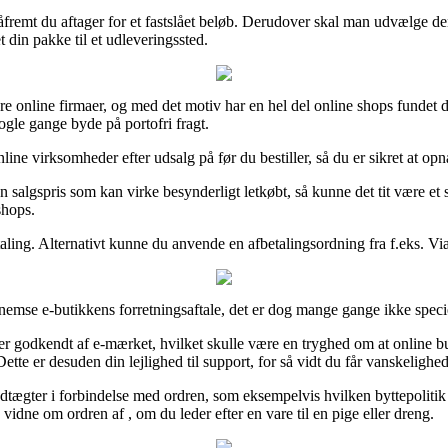
n såfremt du aftager for et fastslået beløb. Derudover skal man udvælge
 din pakke til et udleveringssted.
 flere online firmaer, og med det motiv har en hel del online shops fund
ogle gange byde på portofri fragt.
ne virksomheder efter udsalg på før du bestiller, så du er sikret at opn
n salgspris som kan virke besynderligt letkøbt, så kunne det tit være et 
shops.
etaling. Alternativt kunne du anvende en afbetalingsordning fra f.eks. ViaB
ennemse e-butikkens forretningsaftale, det er dog mange gange ikke speci
godkendt af e-mærket, hvilket skulle være en tryghed om at online butikk
te er desuden din lejlighed til support, for så vidt du får vanskelighed
gter i forbindelse med ordren, som eksempelvis hvilken byttepolitik e-
vidne om ordren af , om du leder efter en vare til en pige eller dreng.