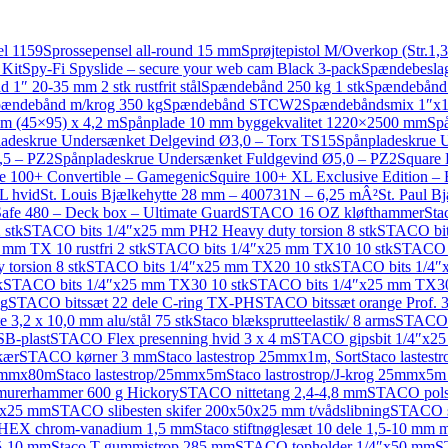
el 1159
Sprossepensel all-round 15 mm
Sprøjtepistol M/Overkop (Str.1,
 Kit
Spy-Fi Spyslide – secure your web cam Black 3-pack
Spændebeslag 
1″ 20-35 mm 2 stk rustfrit stål
Spændebånd 250 kg 1 stk
Spændebånd 
ændebånd m/krog 350 kg
Spændebånd STCW2
Spændebåndsmix 1″x1 
m (45×95) x 4,2 m
Spånplade 10 mm byggekvalitet 1220×2500 mm
Sp
adeskrue Undersænket Delgevind Ø3,0 – Torx TS15
Spånpladeskrue 
,5 – PZ2
Spånpladeskrue Undersænket Fuldgevind Ø5,0 – PZ2
Square
e 100+ Convertible – Gamegenic
Squire 100+ XL Exclusive Edition –
 L hvid
St. Louis Bjælkehytte 28 mm – 400731N – 6,25 mÂ²
St. Paul B
Safe 480 – Deck box – Ultimate Guard
STACO 16 OZ kløfthammer
Sta
 stk
STACO bits 1/4″x25 mm PH2 Heavy duty torsion 8 stk
STACO bit
mm TX 10 rustfri 2 stk
STACO bits 1/4″x25 mm TX10 10 stk
STACO b
torsion 8 stk
STACO bits 1/4″x25 mm TX20 10 stk
STACO bits 1/4″x
k
STACO bits 1/4″x25 mm TX30 10 stk
STACO bits 1/4″x25 mm TX30 
ng
STACO bitssæt 22 dele C-ring TX-PH
STACO bitssæt orange Prof.
 3,2 x 10,0 mm alu/stål 75 stk
Staco blæksprutteelastik/ 8 arms
STACO b
B-plast
STACO Flex presenning hvid 3 x 4 m
STACO gipsbit 1/4″x25
kær
STACO kørner 3 mm
Staco lastestrop 25mmx1m, Sort
Staco lastes
 38mmx80m
Staco lastestrop/25mmx5m
Staco lastrostrop/J-krog 25mmx5
urerhammer 600 g Hickory
STACO nittetang 2,4-4,8 mm
STACO pols
0x25 mm
STACO slibesten skifer 200x50x25 mm t/vådslibning
STACO s
 HEX chrom-vanadium 1,5 mm
Staco stiftnøglesæt 10 dele 1,5-10 mm 
5-10 mm
Staco T-gummistrop 285 mm
STACO topholder 1/4″x50 mm
S