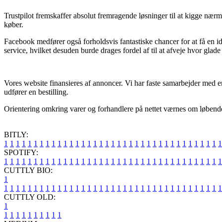
Trustpilot fremskaffer absolut fremragende løsninger til at kigge næ
køber.
Facebook medfører også forholdsvis fantastiske chancer for at få en
service, hvilket desuden burde drages fordel af til at afveje hvor glade
Vores website finansieres af annoncer. Vi har faste samarbejder med e
udfører en bestilling.
Orientering omkring varer og forhandlere på nettet værnes om løbende, m
BITLY:
1
1
1
1
1
1
1
1
1
1
1
1
1
1
1
1
1
1
1
1
1
1
1
1
1
1
1
1
1
1
1
1
1
1
1
1
1
SPOTIFY:
1
1
1
1
1
1
1
1
1
1
1
1
1
1
1
1
1
1
1
1
1
1
1
1
1
1
1
1
1
1
1
1
1
1
1
1
1
CUTTLY BIO:
1
1
1
1
1
1
1
1
1
1
1
1
1
1
1
1
1
1
1
1
1
1
1
1
1
1
1
1
1
1
1
1
1
1
1
1
1
1
CUTTLY OLD:
1
1
1
1
1
1
1
1
1
1
1