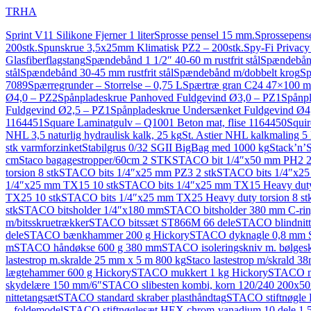
TRHA
Sprint V11 Silikone Fjerner 1 liter
Sprosse pensel 15 mm.
Sprossepens
200stk.
Spunskrue 3,5x25mm Klimatisk PZ2 – 200stk.
Spy-Fi Privacy
Glasfiberflagstang
Spændebånd 1 1/2″ 40-60 m rustfrit stål
Spændebånd 
stål
Spændebånd 30-45 mm rustfrit stål
Spændebånd m/dobbelt krog
Sp
7089
Spærregrunder – Storrelse – 0,75 L
Spærtræ gran C24 47×100 m
Ø4,0 – PZ2
Spånpladeskrue Panhoved Fuldgevind Ø3,0 – PZ1
Spånpl
Fuldgevind Ø2,5 – PZ1
Spånpladeskrue Undersænket Fuldgevind Ø4
1164451
Square Laminatgulv – Q1001 Beton mat, flise 1164450
Squir
NHL 3,5 naturlig hydraulisk kalk, 25 kg
St. Astier NHL kalkmaling 5
stk varmforzinket
Stabilgrus 0/32 SGII BigBag med 1000 kg
Stack’n’
cm
Staco bagagestropper/60cm 2 STK
STACO bit 1/4″x50 mm PH2 2
torsion 8 stk
STACO bits 1/4″x25 mm PZ3 2 stk
STACO bits 1/4″x25 
1/4″x25 mm TX15 10 stk
STACO bits 1/4″x25 mm TX15 Heavy duty 
TX25 10 stk
STACO bits 1/4″x25 mm TX25 Heavy duty torsion 8 st
stk
STACO bitsholder 1/4″x180 mm
STACO bitsholder 380 mm C-ri
m/bitsskruetrækker
STACO bitssæt ST866M 66 dele
STACO blindnitte
dele
STACO bænkhammer 200 g Hickory
STACO dyknagle 0,8 mm S
m
STACO håndøkse 600 g 380 mm
STACO isoleringskniv m. bølges
lastestrop m.skralde 25 mm x 5 m 800 kg
Staco lastestrop m/skrald
lægtehammer 600 g Hickory
STACO mukkert 1 kg Hickory
STACO m
skydelære 150 mm/6″
STACO slibesten kombi, korn 120/240 200x5
nittetangsæt
STACO standard skraber plasthåndtag
STACO stiftnøgle
– foldemodel
STACO stiftnøglesæt HEX chrom-vanadium 10 dele 1,