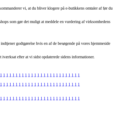
ommanderer vi, at du bliver klogere på e-butikkens omtaler af før du
bshops som gør det muligt at meddele en vurdering af virksomhedens
og indtjener godtgørelse hvis en af de besøgende på vores hjemmeside
 iværksat efter at vi sidst opdaterede sidens informationer.
1
1
1
1
1
1
1
1
1
1
1
1
1
1
1
1
1
1
1
1
1
1
1
1
1
1
1
1
1
1
1
1
1
1
1
1
1
1
1
1
1
1
1
1
1
1
1
1
1
1
1
1
1
1
1
1
1
1
1
1
1
1
1
1
1
1
1
1
1
1
1
1
1
1
1
1
1
1