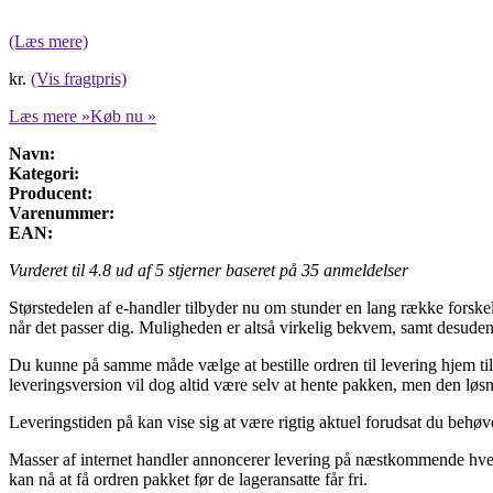
(Læs mere)
kr.
(Vis fragtpris)
Læs mere »
Køb nu »
Navn:
Kategori:
Producent:
Varenummer:
EAN:
Vurderet til
4.8
ud af 5 stjerner baseret på
35
anmeldelser
Størstedelen af e-handler tilbyder nu om stunder en lang række forskell
når det passer dig. Muligheden er altså virkelig bekvem, samt desuden
Du kunne på samme måde vælge at bestille ordren til levering hjem til 
leveringsversion vil dog altid være selv at hente pakken, men den løsn
Leveringstiden på kan vise sig at være rigtig aktuel forudsat du behøv
Masser af internet handler annoncerer levering på næstkommende hverd
kan nå at få ordren pakket før de lageransatte får fri.