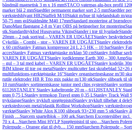
båndmål magnetisk 3 m x 16 mm
STACO vaterpas alu-box profil 1200
marker blå 2 mm
Staedtler permanent marker sort 2-5 mm
Staedtler pe
værkstedsblyant HB2
Staffeli M/10
Stakit m/bue til julelandskab m/g
50-75 mm grå
Staldmåtte M40 17mm
Standard montering af brændeovn
DanoMast flagstang 2-8 m Vær OBS på betingelser for montering
Sta
stk.
Standardtrykfod Husqvarna Viking
Stander i træ til lysplade
Stande
20mm – 2 pak sort/gul – VAREN ER UDGÅET
Stanley beskyttelse
Cykellås – Combi – stor – VAREN ER UDGÅET
Stanley elektrode
x 60 cm
Stanley Fatmax kompressor 24 L 2,5 HK – 10 bar
Stanley Fa
acces
Stanley Fatmax værktøjstaske m/klap 50 cm
Stanley foldbar sav
VAREN ER UDGÅET
Stanley jordklemme Earth 300 – 300 Amp
Sta
– gul – 3 tal med kabel – VAREN ER UDGÅET
Stanley kodelås 3
BIM klinge til træ og metal
Stanley multicutter fast skrabeblad 52×26
multifunktions-værktøjstaske 16″
Stanley organiseringskasse m/30 sku
rutile elektroder HB R Trio mix pakke m/130 stk
Stanley slibeark til 
10 rum
Stanley sortimentskasse junior med clips system
Stanley sortim
61126
STANLEY Stanley kabeltromle 20 m – 61120
STANLEY Stanley
grøn 0,75 L
Stanley termokop Travel grøn 0,35 L
Stanley Track Wall 
trykslange
Stanley trykluft sprøjtepistol
Stanley trykluft tilbehør 4 dele
S
værkstedsvogn metal/plastik Rolling Workshop
Stanley værkstedsvog
værktøj
Stanley White Alox K100 slibeark 93×230 mm 5 stk
Stanley 
Finish …
Starcem spartelblok – 100 ark.
Starchem Excentersliber in
70 x 4…
Starchem Mini HVLP Sprøjtepistol til spo…
Starchem Poler
Polerpude – Orange glat til dyb… 150 mm
Starchem Polerpude – Sor