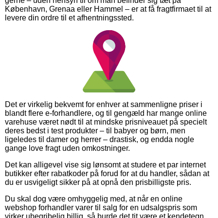
gerne – uden hensyn til om man befinder sig tæt på
København, Grenaa eller Hammel – er at få fragtfirmaet til at
levere din ordre til et afhentningssted.
Det er virkelig bekvemt for enhver at sammenligne priser i
blandt flere e-forhandlere, og til gengæld har mange online
varehuse været nødt til at mindske prisniveauet på specielt
deres bedst i test produkter – til babyer og børn, men
ligeledes til damer og herrer – drastisk, og endda nogle
gange love fragt uden omkostninger.
Det kan alligevel vise sig lønsomt at studere et par internet
butikker efter rabatkoder på forud for at du handler, sådan at
du er usvigeligt sikker på at opnå den prisbilligste pris.
Du skal dog være omhyggelig med, at når en online
webshop forhandler varer til salg for en udsalgspris som
virker ubegribelig billig, så burde det tit være et kendetegn