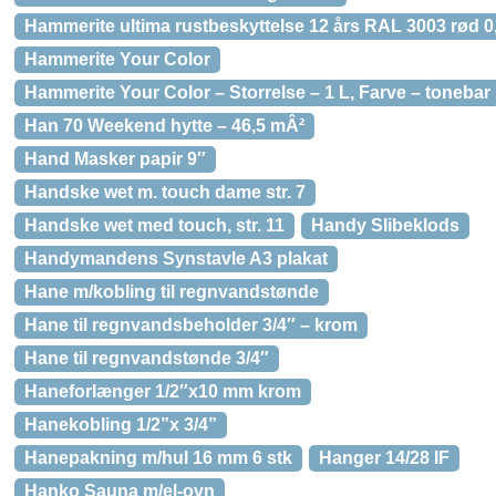
Hammerite ultima rustbeskyttelse 12 års RAL 3003 rød 0
Hammerite Your Color
Hammerite Your Color – Storrelse – 1 L, Farve – tonebar
Han 70 Weekend hytte – 46,5 mÂ²
Hand Masker papir 9″
Handske wet m. touch dame str. 7
Handske wet med touch, str. 11
Handy Slibeklods
Handymandens Synstavle A3 plakat
Hane m/kobling til regnvandstønde
Hane til regnvandsbeholder 3/4″ – krom
Hane til regnvandstønde 3/4″
Haneforlænger 1/2″x10 mm krom
Hanekobling 1/2”x 3/4”
Hanepakning m/hul 16 mm 6 stk
Hanger 14/28 IF
Hanko Sauna m/el-ovn