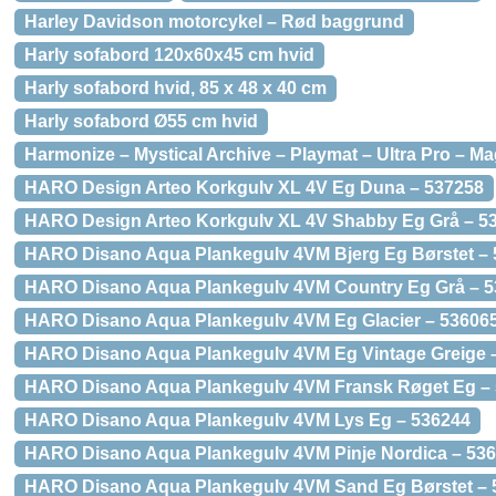
Harley Davidson motorcykel – Rød baggrund
Harly sofabord 120x60x45 cm hvid
Harly sofabord hvid, 85 x 48 x 40 cm
Harly sofabord Ø55 cm hvid
Harmonize – Mystical Archive – Playmat – Ultra Pro – Ma
HARO Design Arteo Korkgulv XL 4V Eg Duna – 537258
HARO Design Arteo Korkgulv XL 4V Shabby Eg Grå – 5
HARO Disano Aqua Plankegulv 4VM Bjerg Eg Børstet –
HARO Disano Aqua Plankegulv 4VM Country Eg Grå – 
HARO Disano Aqua Plankegulv 4VM Eg Glacier – 53606
HARO Disano Aqua Plankegulv 4VM Eg Vintage Greige 
HARO Disano Aqua Plankegulv 4VM Fransk Røget Eg –
HARO Disano Aqua Plankegulv 4VM Lys Eg – 536244
HARO Disano Aqua Plankegulv 4VM Pinje Nordica – 53
HARO Disano Aqua Plankegulv 4VM Sand Eg Børstet – 