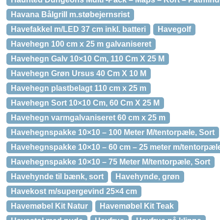
Havana Bålgrill m.støbejernsrist
Havefakkel m/LED 37 cm inkl. batteri
Havegolf
Havehegn 100 cm x 25 m galvaniseret
Havehegn Galv 10×10 Cm, 110 Cm X 25 M
Havehegn Grøn Ursus 40 Cm X 10 M
Havehegn plastbelagt 110 cm x 25 m
Havehegn Sort 10×10 Cm, 60 Cm X 25 M
Havehegn varmgalvaniseret 60 cm x 25 m
Havehegnspakke 10×10 – 100 Meter M/tentorpæle, Sort
Havehegnspakke 10×10 – 60 cm – 25 meter m/tentorpæle
Havehegnspakke 10×10 – 75 Meter M/tentorpæle, Sort
Havehynde til bænk, sort
Havehynde, grøn
Havekost m/supergevind 25×4 cm
Havemøbel Kit Natur
Havemøbel Kit Teak