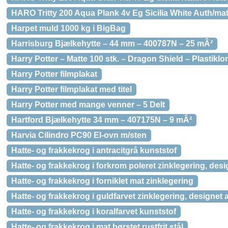
HARO Tritty 200 Aqua Plank 4v Eg Sicilia White Auth/mat
Harpet muld 1000 kg i BigBag
Harrisburg Bjælkehytte – 44 mm – 400787N – 25 mÂ²
Harry Potter – Matte 100 stk. – Dragon Shield – Plastikl
Harry Potter filmplakat
Harry Potter filmplakat med titel
Harry Potter med mange venner – 5 Delt
Hartford Bjælkehytte 34 mm – 407175N – 9 mÂ²
Harvia Cilindro PC90 El-ovn m/sten
Hatte- og frakkekrog i antracitgrå kunststof
Hatte- og frakkekrog i forkrom poleret zinklegering, des
Hatte- og frakkekrog i forniklet mat zinklegering
Hatte- og frakkekrog i guldfarvet zinklegering, designet
Hatte- og frakkekrog i koralfarvet kunststof
Hatte- og frakkekrog i mat børstet rustfrit stål