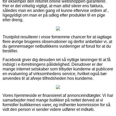
for eksempel den returret online webshoppen garanterer.
Her er det virkelig vigtigt, at man altid sikrer ens faktura,
således man en anden gang vil kunne eftervise ordren af ,
ligegyldigt om man er på udkig efter produkter til en pige
eller dreng.
Trustpilot resulterer i visse fornemme chancer for at iagttage
flere øvrige brugeres observationer og derfor anbefaler vi, at
du gennemsøger netbutikkens vurderinger af forud for at du
bestiller.
Facebook giver dig desuden ret så nyttige løsninger til at få
indsigt i e-forretningens pålidelighed. Derudover er der
mange internet selskaber som tilbyder kunderne at publicere
en evaluering af virksomhedens service, hvilket også bør
anvendes til at afveje tilfredsheden hos kunderne.
Vores hjemmeside er finansieret af annonceindtægter. Vi har
samarbejder med mange butikker på nettet derved at vi
formidler butikkernes varer, og indhenter kommission for så
vidt den person vi sender videre udfører et indkøb.