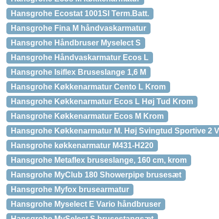
Hansgrohe Ecostat 1001Sl Term.Batt.
Hansgrohe Fina M håndvaskarmatur
Hansgrohe Håndbruser Myselect S
Hansgrohe Håndvaskarmatur Ecos L
Hansgrohe Isiflex Bruseslange 1,6 M
Hansgrohe Køkkenarmatur Cento L Krom
Hansgrohe Køkkenarmatur Ecos L Høj Tud Krom
Hansgrohe Køkkenarmatur Ecos M Krom
Hansgrohe Køkkenarmatur M. Høj Svingtud Sportive 
Hansgrohe køkkenarmatur M431-H220
Hansgrohe Metaflex bruseslange, 160 cm, krom
Hansgrohe MyClub 180 Showerpipe brusesæt
Hansgrohe Myfox brusearmatur
Hansgrohe Myselect E Vario håndbruser
Hansgrohe MySelect S brusestangsæt