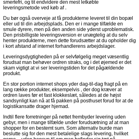
smertefri, og tit endvidere den mest letkøbte
leveringsmetode ved køb af .
Du bør også overveje at få produkterne leveret til din bopæl
eller ud til din arbejdsplads. Den er i mange tilfælde en
smule dyrere, men på den anden side yderst uproblematisk.
Den prisbilligste leveringsversion er unægtelig at du selv
henter produkterne, men dette forudsætter at du opholder dig
i kort afstand af internet forhandlerens arbejdslager.
Leveringsdygtigheden på er selvfølgelig meget væsentlig
forudsat man behøver ordren straks, og i det øjemed er det
skam vigtigt at vi ser leveringstiden for det pågældende
produkt.
En stor portion internet shops yder dag-til-dag fragt på en
lang række produkter, eksempelvis , der dog kræver at
ordren laves før et fast klokkeslæt, således at de højst
sandsynligt kan nå at få pakken på posthuset forud for at de
logistikansatte drager hjemad.
Indtil flere forretninger på nettet frembyder levering uden
gebyr, men i mange tilfælde under forudsætning af at man
shopper for en bestemt sum. Som alternativ burde man
beslutte sig for den mest betalelige slags levering, hvilket