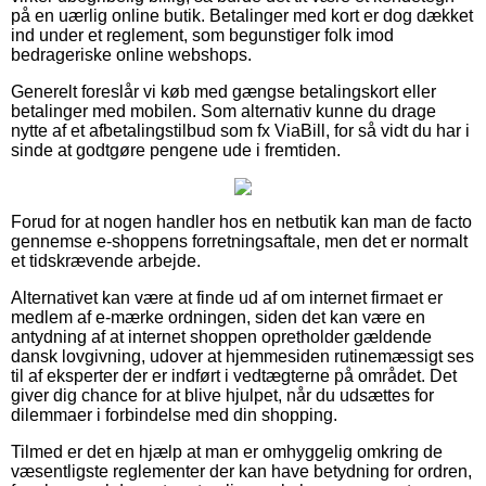
på en uærlig online butik. Betalinger med kort er dog dækket
ind under et reglement, som begunstiger folk imod
bedrageriske online webshops.
Generelt foreslår vi køb med gængse betalingskort eller
betalinger med mobilen. Som alternativ kunne du drage
nytte af et afbetalingstilbud som fx ViaBill, for så vidt du har i
sinde at godtgøre pengene ude i fremtiden.
Forud for at nogen handler hos en netbutik kan man de facto
gennemse e-shoppens forretningsaftale, men det er normalt
et tidskrævende arbejde.
Alternativet kan være at finde ud af om internet firmaet er
medlem af e-mærke ordningen, siden det kan være en
antydning af at internet shoppen opretholder gældende
dansk lovgivning, udover at hjemmesiden rutinemæssigt ses
til af eksperter der er indført i vedtægterne på området. Det
giver dig chance for at blive hjulpet, når du udsættes for
dilemmaer i forbindelse med din shopping.
Tilmed er det en hjælp at man er omhyggelig omkring de
væsentligste reglementer der kan have betydning for ordren,