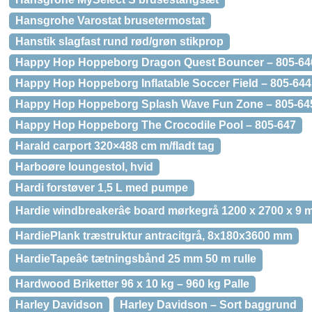
Hansgrohe Varostat brusetermostat
Hanstik slagfast rund rød/grøn stikprop
Happy Hop Hoppeborg Dragon Quest Bouncer – 805-
Happy Hop Hoppeborg Inflatable Soccer Field – 805-644
Happy Hop Hoppeborg Splash Wave Fun Zone – 805-64
Happy Hop Hoppeborg The Crocodile Pool – 805-647
Harald carport 320×488 cm m/fladt tag
Harboøre loungestol, hvid
Hardi forstøver 1,5 L med pumpe
Hardie windbreakerâ¢ board mørkegrå 1200 x 2700 x 9
HardiePlank træstruktur antracitgrå, 8x180x3600 mm
HardieTapeâ¢ tætningsbånd 25 mm 50 m rulle
Hardwood Briketter 96 x 10 kg – 960 kg Palle
Harley Davidson
Harley Davidson – Sort baggrund