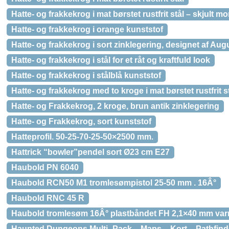
Hatte- og frakkekrog i mat børstet rustfrit stål – skjult m
Hatte- og frakkekrog i orange kunststof
Hatte- og frakkekrog i sort zinklegering, designet af Aug
Hatte- og frakkekrog i stål for et råt og kraftfuld look
Hatte- og frakkekrog i stålblå kunststof
Hatte- og frakkekrog med to kroge i mat børstet rustfrit s
Hatte- og Frakkekrog, 2 kroge, brun antik zinklegering
Hatte- og Frakkekrog, sort kunststof
Hatteprofil. 50-25-70-25-50×2500 mm.
Hattrick “bowler”pendel sort Ø23 cm E27
Haubold PN 6040
Haubold RCN50 M1 tromlesømpistol 25-50 mm . 16Â°
Haubold RNC 45 R
Haubold tromlesøm 16Â° plastbåndet FH 2,1×40 mm varm
Haunted Dungeons Multi -Pack – Maps – Kort – Pathfind