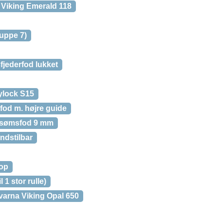
Viking Emerald 118
uppe 7)
jederfod lukket
ylock S15
fod m. højre guide
psømsfod 9 mm
ndstilbar
oop
 1 stor rulle)
arna Viking Opal 650