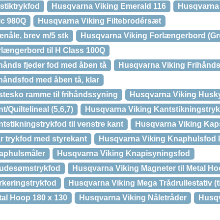
stiktrykfod
Husqvarna Viking Emerald 116
Husqvarna 
ic 980Q
Husqvarna Viking Filtebrodérsæt
enåle, brev m/5 stk
Husqvarna Viking Forlængerbord (Gr
længerbord til H Class 100Q
hånds fjeder fod med åben tå
Husqvarna Viking Frihåndsf
håndsfod med åben tå, klar
tesko ramme til frihåndssyning
Husqvarna Viking Husk
Quiltelineal (5,6,7)
Husqvarna Viking Kantstikningstryk
stikningstrykfod til venstre kant
Husqvarna Viking Ka
r trykfod med styrekant
Husqvarna Viking Knaphulsfod I
aphulsmåler
Husqvarna Viking Knapisyningsfod
nudesømstrykfod
Husqvarna Viking Magneter til Metal H
rkeringstrykfod
Husqvarna Viking Mega Trådrullestativ (til
al Hoop 180 x 130
Husqvarna Viking Nåletråder
Husqv