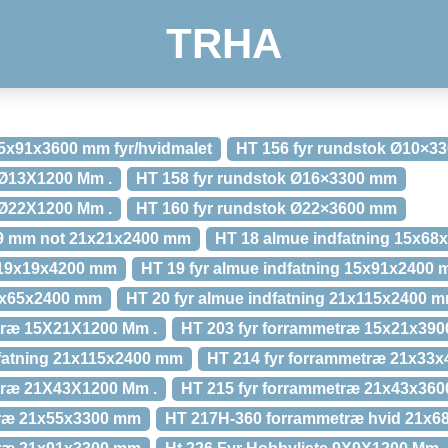
TRHA
15x91x3600 mm fyr/hvidmalet
HT 156 fyr rundstok Ø10×3
 Ø13X1200 Mm .
HT 158 fyr rundstok Ø16×3300 mm
 Ø22X1200 Mm .
HT 160 fyr rundstok Ø22×3600 mm
m/9 mm not 21x21x2400 mm
HT 18 almue indfatning 15x6
e 19x19x4200 mm
HT 19 fyr almue indfatning 15x91x2400
14x65x2400 mm
HT 20 fyr almue indfatning 21x115x2400 
træ 15X21X1200 Mm .
HT 203 fyr forrammetræ 15x21x39
dfatning 21x115x2400 mm
HT 214 fyr forrammetræ 21x33
træ 21X43X1200 Mm .
HT 215 fyr forrammetræ 21x43x36
træ 21x55x3300 mm
HT 217H-360 forrammetræ hvid 21x