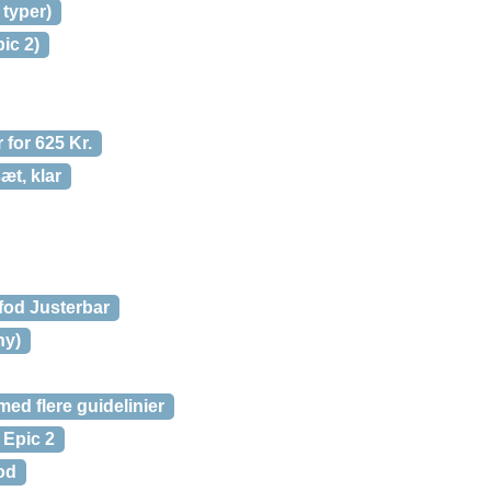
typer)
ic 2)
 for 625 Kr.
æt, klar
fod Justerbar
ny)
ed flere guidelinier
 Epic 2
od