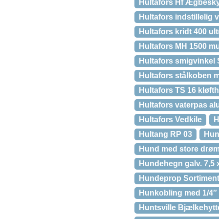
Hultafors Hf Ægbeskyt
Hultafors indstillelig 
Hultafors kridt 400 ul
Hultafors MH 1500 mu
Hultafors smigvinkel
Hultafors stålkoben m
Hultafors TS 16 kløf
Hultafors vaterpas a
Hultafors Vedkile
H
Hultang RP 03
Hund
Hund med store drø
Hundehegn galv. 7,5 x
Hundeprop Sortiment
Hunkobling med 1/4″
Huntsville Bjælkehyt