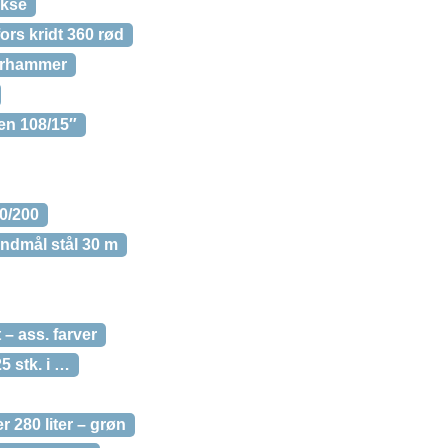
Økse
ors kridt 360 rød
erhammer
en 108/15″
0/200
åndmål stål 30 m
 – ass. farver
5 stk. i …
 280 liter – grøn