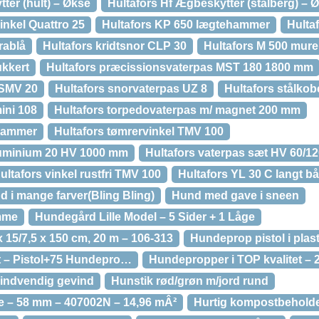
ter (hult) – Økse
Hultafors Hf Ægbeskytter (stålberg) – 
vinkel Quattro 25
Hultafors KP 650 lægtehammer
Hultaf
trablå
Hultafors kridtsnor CLP 30
Hultafors M 500 mur
kkert
Hultafors præcissionsvaterpas MST 180 1800 mm
 SMV 20
Hultafors snorvaterpas UZ 8
Hultafors stålkob
ini 108
Hultafors torpedovaterpas m/ magnet 200 mm
thammer
Hultafors tømrervinkel TMV 100
luminium 20 HV 1000 mm
Hultafors vaterpas sæt HV 60/12
ultafors vinkel rustfri TMV 100
Hultafors YL 30 C langt b
 i mange farver(Bling Bling)
Hund med gave i sneen
mme
Hundegård Lille Model – 5 Sider + 1 Låge
 15/7,5 x 150 cm, 20 m – 106-313
Hundeprop pistol i plast
 – Pistol+75 Hundepro…
Hundepropper i TOP kvalitet – 2
 indvendig gevind
Hunstik rød/grøn m/jord rund
te – 58 mm – 407002N – 14,96 mÂ²
Hurtig kompostbeholder