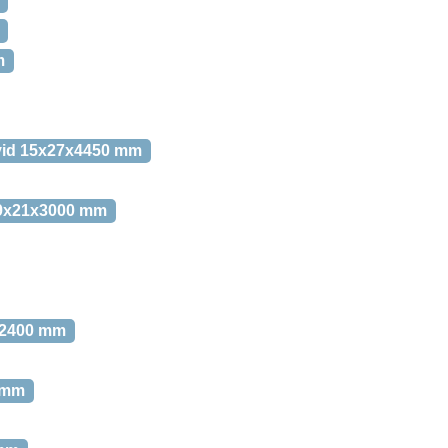
m
hvid 15x27x4450 mm
e 9x21x3000 mm
1x2400 mm
0 mm