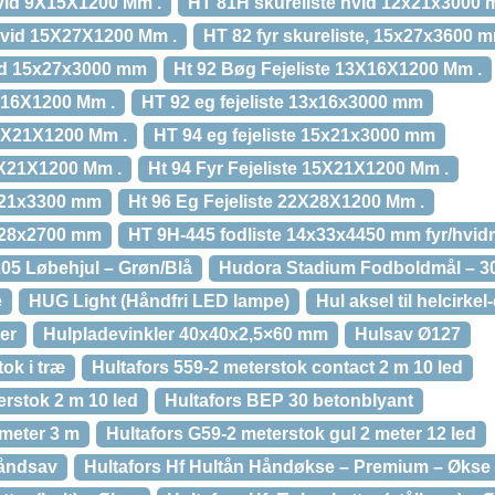
Hvid 9X15X1200 Mm .
HT 81H skureliste hvid 12x21x3000
 Hvid 15X27X1200 Mm .
HT 82 fyr skureliste, 15x27x3600 
vid 15x27x3000 mm
Ht 92 Bøg Fejeliste 13X16X1200 Mm .
3X16X1200 Mm .
HT 92 eg fejeliste 13x16x3000 mm
15X21X1200 Mm .
HT 94 eg fejeliste 15x21x3000 mm
15X21X1200 Mm .
Ht 94 Fyr Fejeliste 15X21X1200 Mm .
5x21x3300 mm
Ht 96 Eg Fejeliste 22X28X1200 Mm .
2x28x2700 mm
HT 9H-445 fodliste 14x33x4450 mm fyr/hvid
5 Løbehjul – Grøn/Blå
Hudora Stadium Fodboldmål – 3
e
HUG Light (Håndfri LED lampe)
Hul aksel til helcirke
ser
Hulpladevinkler 40x40x2,5×60 mm
Hulsav Ø127
ok i træ
Hultafors 559-2 meterstok contact 2 m 10 led
erstok 2 m 10 led
Hultafors BEP 30 betonblyant
lmeter 3 m
Hultafors G59-2 meterstok gul 2 meter 12 led
håndsav
Hultafors Hf Hultån Håndøkse – Premium – Økse