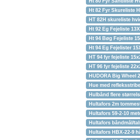
Ht 80 Fyr Sandliste 
Ht 82 Fyr Skureliste
HT 82H skureliste h
Ht 92 Eg Fejeliste 1
Ht 94 Bøg Fejeliste 
Ht 94 Eg Fejelister 
HT 94 fyr fejeliste 1
HT 96 fyr fejeliste 2
HUDORA Big Wheel 20
Hue med refleksstrib
Hulbånd flere størrel
Hultafors 2m tommest
Hultafors 59-2-10 met
Hultafors båndmål/ta
Hultafors HBX-22-9 