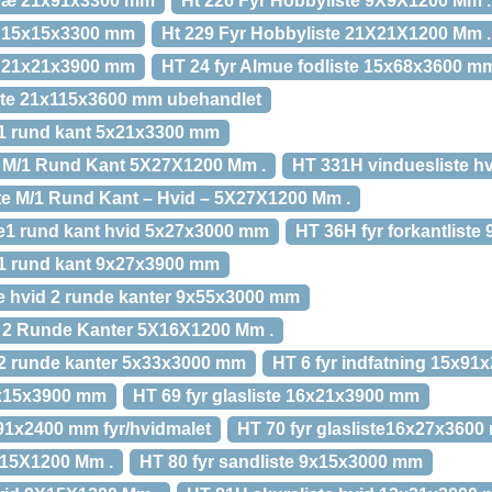
træ 21x91x3300 mm
Ht 226 Fyr Hobbyliste 9X9X1200 Mm .
e 15x15x3300 mm
Ht 229 Fyr Hobbyliste 21X21X1200 Mm .
e 21x21x3900 mm
HT 24 fyr Almue fodliste 15x68x3600 m
iste 21x115x3600 mm ubehandlet
e 1 rund kant 5x21x3300 mm
te M/1 Rund Kant 5X27X1200 Mm .
HT 331H vinduesliste 
ste M/1 Rund Kant – Hvid – 5X27X1200 Mm .
ste1 rund kant hvid 5x27x3000 mm
HT 36H fyr forkantlist
e 1 rund kant 9x27x3900 mm
te hvid 2 runde kanter 9x55x3000 mm
te 2 Runde Kanter 5X16X1200 Mm .
e 2 runde kanter 5x33x3000 mm
HT 6 fyr indfatning 15x9
16x15x3900 mm
HT 69 fyr glasliste 16x21x3900 mm
91x2400 mm fyr/hvidmalet
HT 70 fyr glasliste16x27x360
X15X1200 Mm .
HT 80 fyr sandliste 9x15x3000 mm