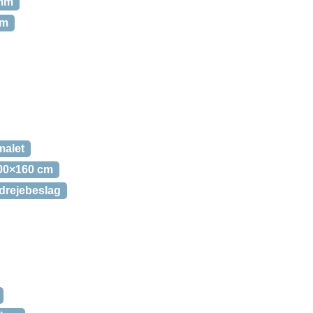
 mm
mm
malet
00×160 cm
l-drejebeslag