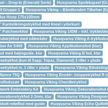
l – Drop-In (Emerald Serie)
Husqvarna Spolekapsel (Gl. 
il Gruppe 1
Husqvarna Viking – Båndbroderi Tilbehør (Ep
Plus Hoop 170x100mm
 Kantstikningstrykfod med lineal i yderkant
4″ Patchworkfod
Husqvarna Viking 145M – Inkl. trykfødder
ulstrykfod med nåletråder
Husqvarna Viking A-trykfodss
ber Air S400
Husqvarna Viking Applikationsfod (klar)
od med højreguide, klar
Husqvarna Viking B fod, klar
etrykfod (kun til Sapp. Topaz, Diamond) 3 riller + plade
etrykfod m. 3 riller + plade
Husqvarna Viking Blindsting
lliance 75Q
Husqvarna Viking Brodér- /stoppetrykfod R (
åndfodssæt
Husqvarna Viking Chenilletrykfod
twork Embroidery Kit
Husqvarna Viking Dekorationsfod m
orationstrykfod 2-3mm, klar
Husqvarna Viking Designer
belt relieffod med guide
Husqvarna Viking Echo Quiltef