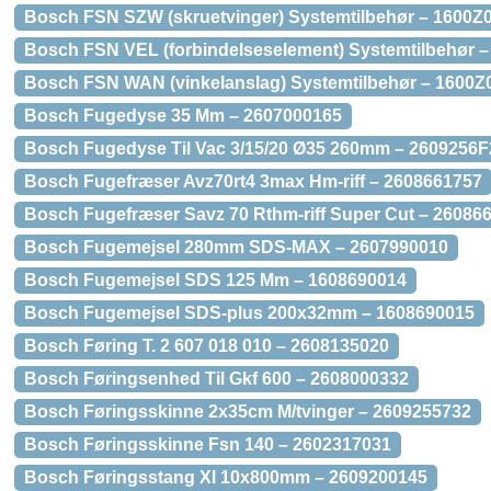
Bosch FSN SZW (skruetvinger) Systemtilbehør – 160
Bosch FSN VEL (forbindelseselement) Systemtilbehør 
Bosch FSN WAN (vinkelanslag) Systemtilbehør – 1600
Bosch Fugedyse 35 Mm – 2607000165
Bosch Fugedyse Til Vac 3/15/20 Ø35 260mm – 2609256F
Bosch Fugefræser Avz70rt4 3max Hm-riff – 2608661757
Bosch Fugefræser Savz 70 Rthm-riff Super Cut – 26086
Bosch Fugemejsel 280mm SDS-MAX – 2607990010
Bosch Fugemejsel SDS 125 Mm – 1608690014
Bosch Fugemejsel SDS-plus 200x32mm – 1608690015
Bosch Føring T. 2 607 018 010 – 2608135020
Bosch Føringsenhed Til Gkf 600 – 2608000332
Bosch Føringsskinne 2x35cm M/tvinger – 2609255732
Bosch Føringsskinne Fsn 140 – 2602317031
Bosch Føringsstang Xl 10x800mm – 2609200145