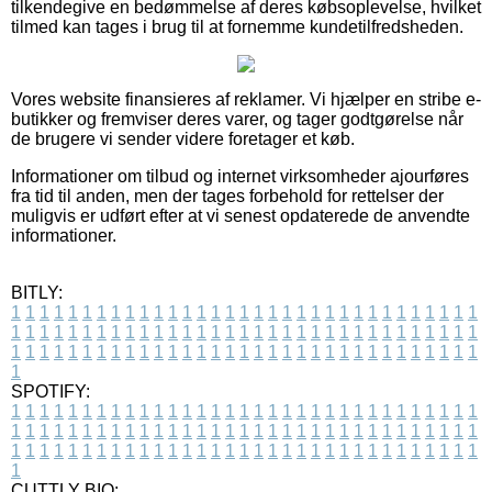
tilkendegive en bedømmelse af deres købsoplevelse, hvilket
tilmed kan tages i brug til at fornemme kundetilfredsheden.
Vores website finansieres af reklamer. Vi hjælper en stribe e-
butikker og fremviser deres varer, og tager godtgørelse når
de brugere vi sender videre foretager et køb.
Informationer om tilbud og internet virksomheder ajourføres
fra tid til anden, men der tages forbehold for rettelser der
muligvis er udført efter at vi senest opdaterede de anvendte
informationer.
BITLY:
1
1
1
1
1
1
1
1
1
1
1
1
1
1
1
1
1
1
1
1
1
1
1
1
1
1
1
1
1
1
1
1
1
1
1
1
1
1
1
1
1
1
1
1
1
1
1
1
1
1
1
1
1
1
1
1
1
1
1
1
1
1
1
1
1
1
1
1
1
1
1
1
1
1
1
1
1
1
1
1
1
1
1
1
1
1
1
1
1
1
1
1
1
1
1
1
1
1
1
1
SPOTIFY:
1
1
1
1
1
1
1
1
1
1
1
1
1
1
1
1
1
1
1
1
1
1
1
1
1
1
1
1
1
1
1
1
1
1
1
1
1
1
1
1
1
1
1
1
1
1
1
1
1
1
1
1
1
1
1
1
1
1
1
1
1
1
1
1
1
1
1
1
1
1
1
1
1
1
1
1
1
1
1
1
1
1
1
1
1
1
1
1
1
1
1
1
1
1
1
1
1
1
1
1
CUTTLY BIO: