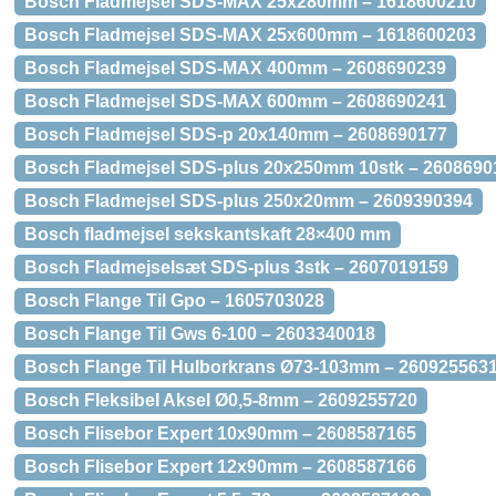
Bosch Fladmejsel SDS-MAX 25x280mm – 1618600210
Bosch Fladmejsel SDS-MAX 25x600mm – 1618600203
Bosch Fladmejsel SDS-MAX 400mm – 2608690239
Bosch Fladmejsel SDS-MAX 600mm – 2608690241
Bosch Fladmejsel SDS-p 20x140mm – 2608690177
Bosch Fladmejsel SDS-plus 20x250mm 10stk – 2608690
Bosch Fladmejsel SDS-plus 250x20mm – 2609390394
Bosch fladmejsel sekskantskaft 28×400 mm
Bosch Fladmejselsæt SDS-plus 3stk – 2607019159
Bosch Flange Til Gpo – 1605703028
Bosch Flange Til Gws 6-100 – 2603340018
Bosch Flange Til Hulborkrans Ø73-103mm – 260925563
Bosch Fleksibel Aksel Ø0,5-8mm – 2609255720
Bosch Flisebor Expert 10x90mm – 2608587165
Bosch Flisebor Expert 12x90mm – 2608587166