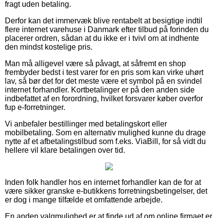
fragt uden betaling.
Derfor kan det immervæk blive rentabelt at besigtige indtil
flere internet varehuse i Danmark efter tilbud på forinden du
placerer ordren, sådan at du ikke er i tvivl om at indhente
den mindst kostelige pris.
Man må alligevel være så påvagt, at såfremt en shop
frembyder bedst i test varer for en pris som kan virke uhørt
lav, så bør det for det meste være et symbol på en svindel
internet forhandler. Kortbetalinger er på den anden side
indbefattet af en forordning, hvilket forsvarer køber overfor
fup e-forretninger.
Vi anbefaler bestillinger med betalingskort eller
mobilbetaling. Som en alternativ mulighed kunne du drage
nytte af et afbetalingstilbud som f.eks. ViaBill, for så vidt du
hellere vil klare betalingen over tid.
Inden folk handler hos en internet forhandler kan de for at
være sikker granske e-butikkens forretningsbetingelser, det
er dog i mange tilfælde et omfattende arbejde.
En anden valgmulighed er at finde ud af om online firmaet er