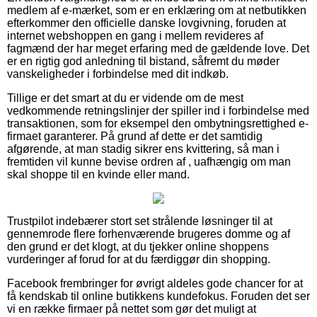
medlem af e-mærket, som er en erklæring om at netbutikken
efterkommer den officielle danske lovgivning, foruden at
internet webshoppen en gang i mellem revideres af
fagmænd der har meget erfaring med de gældende love. Det
er en rigtig god anledning til bistand, såfremt du møder
vanskeligheder i forbindelse med dit indkøb.
Tillige er det smart at du er vidende om de mest
vedkommende retningslinjer der spiller ind i forbindelse med
transaktionen, som for eksempel den ombytningsrettighed e-
firmaet garanterer. På grund af dette er det samtidig
afgørende, at man stadig sikrer ens kvittering, så man i
fremtiden vil kunne bevise ordren af , uafhængig om man
skal shoppe til en kvinde eller mand.
Trustpilot indebærer stort set strålende løsninger til at
gennemrode flere forhenværende brugeres domme og af
den grund er det klogt, at du tjekker online shoppens
vurderinger af forud for at du færdiggør din shopping.
Facebook frembringer for øvrigt aldeles gode chancer for at
få kendskab til online butikkens kundefokus. Foruden det ser
vi en række firmaer på nettet som gør det muligt at