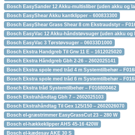
Bosch EasySander 12 Akku-multisliber (uden akku og l
Bosch EasyShear Akku kantklipper – 600833300
Bosch EasyShear Grass Shear 8 cm Ekstraudstyr – F0
Bosch EasyVac 12 Akku-håndstøvsuger (uden akku og l
Bosch EasyVac 3 Tørstøvsuger – 06033D1000
Bosch Ekstra Handgreb Til Grw 11 E – 1612025020
Bosch Ekstra Håndgreb Gbh 2-26 – 2602025141
Bosch Ekstra spole med tråd 4 m Systemtilbehør – F
Bosch Ekstra spole med tråd 6 m Systemtilbehør – F01
Bosch Ekstra tråd Systemtilbehør – F016800462
Bosch Ekstrahåndtag Gbh 7 – 2602025103
Bosch Ekstrahåndtag Til Gex 125/150 – 2602026070
Bosch el-græstrimmer EasyGrassCut 23 – 280 W
Bosch el-hækkeklipper AHS 45-16 420W
Bosch el-kædesav AKE 30 S