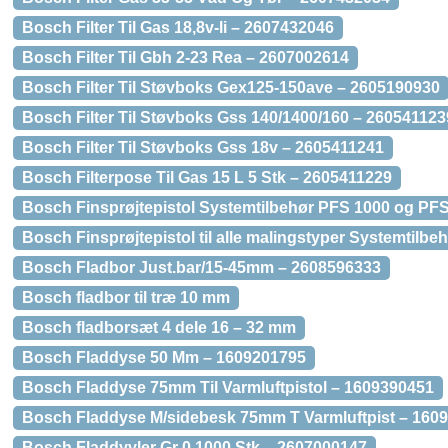
Bosch Filter Til Gas 18,8v-li – 2607432046
Bosch Filter Til Gbh 2-23 Rea – 2607002614
Bosch Filter Til Støvboks Gex125-150ave – 2605190930
Bosch Filter Til Støvboks Gss 140/1400/160 – 260541123
Bosch Filter Til Støvboks Gss 18v – 2605411241
Bosch Filterpose Til Gas 15 L 5 Stk – 2605411229
Bosch Finsprøjtepistol Systemtilbehør PFS 1000 og P
Bosch Finsprøjtepistol til alle malingstyper Systemtil
Bosch Fladbor Just.bar/15-45mm – 2608596333
Bosch fladbor til træ 10 mm
Bosch fladborsæt 4 dele 16 – 32 mm
Bosch Fladdyse 50 Mm – 1609201795
Bosch Fladdyse 75mm Til Varmluftpistol – 1609390451
Bosch Fladdyse M/sidebesk 75mm T Varmluftpist – 160
Bosch Fladdyvler Gr 0 1000 Stk – 2607000147