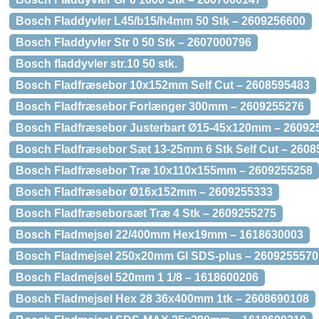
Bosch Fladdyvler L45/b15/h4mm 50 Stk – 2609256600
Bosch Fladdyvler Str 0 50 Stk – 2607000796
Bosch fladdyvler str.10 50 stk.
Bosch Fladfræsebor 10x152mm Self Cut – 2608595483
Bosch Fladfræsebor Forlænger 300mm – 2609255276
Bosch Fladfræsebor Justerbart Ø15-45x120mm – 26092
Bosch Fladfræsebor Sæt 13-25mm 6 Stk Self Cut – 260
Bosch Fladfræsebor Træ 10x110x155mm – 2609255258
Bosch Fladfræsebor Ø16x152mm – 2609255333
Bosch Fladfræseborsæt Træ 4 Stk – 2609255275
Bosch Fladmejsel 22/400mm Hex19mm – 1618630003
Bosch Fladmejsel 250x20mm Gl SDS-plus – 2609255570
Bosch Fladmejsel 520mm 1 1/8 – 1618600206
Bosch Fladmejsel Hex 28 36x400mm 1tk – 2608690108