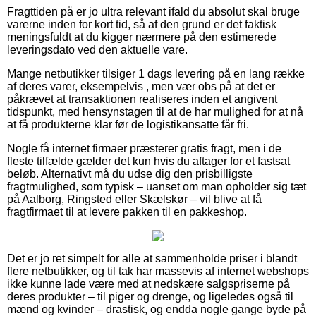
Fragttiden på er jo ultra relevant ifald du absolut skal bruge
varerne inden for kort tid, så af den grund er det faktisk
meningsfuldt at du kigger nærmere på den estimerede
leveringsdato ved den aktuelle vare.
Mange netbutikker tilsiger 1 dags levering på en lang række
af deres varer, eksempelvis , men vær obs på at det er
påkrævet at transaktionen realiseres inden et angivent
tidspunkt, med hensynstagen til at de har mulighed for at nå
at få produkterne klar før de logistikansatte får fri.
Nogle få internet firmaer præsterer gratis fragt, men i de
fleste tilfælde gælder det kun hvis du aftager for et fastsat
beløb. Alternativt må du udse dig den prisbilligste
fragtmulighed, som typisk – uanset om man opholder sig tæt
på Aalborg, Ringsted eller Skælskør – vil blive at få
fragtfirmaet til at levere pakken til en pakkeshop.
Det er jo ret simpelt for alle at sammenholde priser i blandt
flere netbutikker, og til tak har massevis af internet webshops
ikke kunne lade være med at nedskære salgspriserne på
deres produkter – til piger og drenge, og ligeledes også til
mænd og kvinder – drastisk, og endda nogle gange byde på