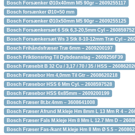
Bosch Forsænker Ø10x40mm M5 90gr – 2609255117
Bosch forsænker Ø10×50 mm
Bosch Forsænker Ø10x50mm M5 90gr – 2609255125
Bosch Forsænkersæt 6 Stk 6,3-20,5mm Cyl – 260859752
Bosch Forsænkersæt Ws 3 Stk 8-10-12mm Træ Cyl – 26
Bosch Frihåndsfræser Træ 6mm – 2609200197
Bosch Friktionsring Til Dybdeanslag – 2609256F39
Bosch Fræsebit B 32 Cu / 3,17 / 70 / 35 / HSS – 26086202
Bosch Fræsebor Hm 4,0mm Til Gtr – 2608620218
Bosch Fræsebor HSS 6 Mm Cyl. – 2608597528
Bosch Fræsebor HSS 6x85mm – 2609200199
Bosch Fræser 8t.br.4mm – 3608641008
Bosch Fræser Afrund M.kleje Hm 8mm L 13 Mm R 4 – 2
Bosch Fræser Fals M.kleje Hm 8 Mm L 12.7 Mm D – 260
Bosch Fræser Fas-/kant M.kleje Hm 8 Mm Ø 5.5 – 26086