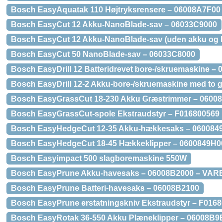
Bosch EasyAquatak 110 Højtryksrensere – 06008A7F00
Bosch EasyCut 12 Akku-NanoBlade-sav – 06033C9000
Bosch EasyCut 12 Akku-NanoBlade-sav (uden akku og l
Bosch EasyCut 50 NanoBlade-sav – 06033C8000
Bosch EasyDrill 12 Batteridrevet bore-/skruemaskine –
Bosch EasyDrill 12-2 Akku-bore-/skruemaskine med to
Bosch EasyGrassCut 18-230 Akku Græstrimmer – 0600
Bosch EasyGrassCut-spole Ekstraudstyr – F016800569
Bosch EasyHedgeCut 12-35 Akku-hækkesaks – 06008
Bosch EasyHedgeCut 18-45 Hækkeklipper – 0600849H0
Bosch Easyimpact 500 slagboremaskine 550W
Bosch EasyPrune Akku-havesaks – 06008B2000 – VA
Bosch EasyPrune Batteri-havesaks – 06008B2100
Bosch EasyPrune erstatningskniv Ekstraudstyr – F016
Bosch EasyRotak 36-550 Akku Plæneklipper – 06008B9