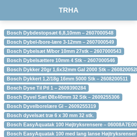
TRHA
Bosch Dybdestopsæt 6,8,10mm – 2607000548
Bosch Dybel-/bore-lære 3-12mm – 2607000549
Bosch Dybelsæt M/bor 10mm 27stk – 2607000543
Bosch Dybelsættere 10mm 4 Stk – 2607000546
Bosch Dykker 20gr 1,6x32mm Gal 2000 Stk – 260820052
Bosch Dykkert 1,2/18g 16mm 5000 Stk – 2608200511
Bosch Dyse Til Ptl 1 – 2609390284
Bosch Dyvel Sæt Ø8x40mm 32 Stk – 2609255306
Bosch Dyvelborelære Gl – 2609255319
Bosch dyvelsæt træ 6 x 30 mm 32 stk.
Bosch EasyAquatak 100 Højtryksrensere – 06008A7E00
Bosch EasyAquatak 100 med lang lanse Højtryksrense