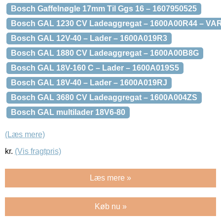
Bosch Gaffelnøgle 17mm Til Ggs 16 – 1607950525
Bosch GAL 1230 CV Ladeaggregat – 1600A00R44 – V
Bosch GAL 12V-40 – Lader – 1600A019R3
Bosch GAL 1880 CV Ladeaggregat – 1600A00B8G
Bosch GAL 18V-160 C – Lader – 1600A019S5
Bosch GAL 18V-40 – Lader – 1600A019RJ
Bosch GAL 3680 CV Ladeaggregat – 1600A004ZS
Bosch GAL multilader 18V6-80
(Læs mere)
kr.
(Vis fragtpris)
Læs mere »
Køb nu »