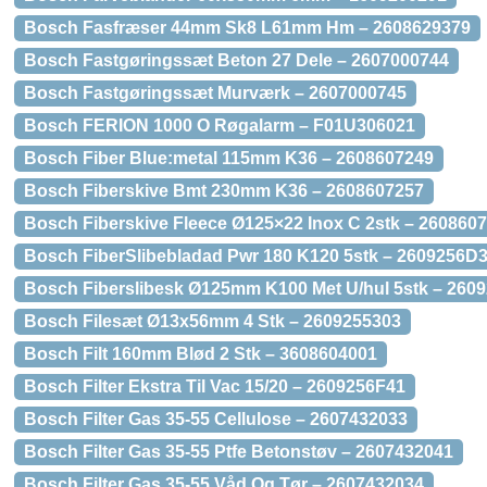
Bosch Fasfræser 44mm Sk8 L61mm Hm – 2608629379
Bosch Fastgøringssæt Beton 27 Dele – 2607000744
Bosch Fastgøringssæt Murværk – 2607000745
Bosch FERION 1000 O Røgalarm – F01U306021
Bosch Fiber Blue:metal 115mm K36 – 2608607249
Bosch Fiberskive Bmt 230mm K36 – 2608607257
Bosch Fiberskive Fleece Ø125×22 Inox C 2stk – 260860
Bosch FiberSlibebladad Pwr 180 K120 5stk – 2609256D
Bosch Fiberslibesk Ø125mm K100 Met U/hul 5stk – 260
Bosch Filesæt Ø13x56mm 4 Stk – 2609255303
Bosch Filt 160mm Blød 2 Stk – 3608604001
Bosch Filter Ekstra Til Vac 15/20 – 2609256F41
Bosch Filter Gas 35-55 Cellulose – 2607432033
Bosch Filter Gas 35-55 Ptfe Betonstøv – 2607432041
Bosch Filter Gas 35-55 Våd Og Tør – 2607432034