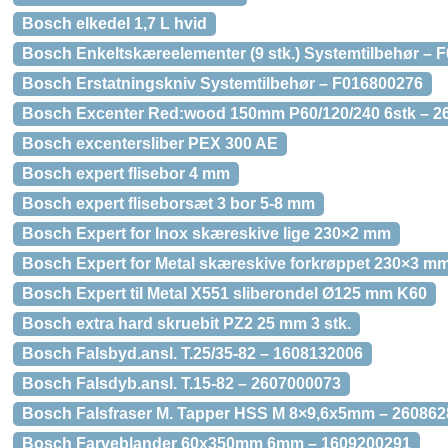
Bosch elkedel 1,7 L hvid
Bosch Enkeltskæreelementer (9 stk.) Systemtilbehør – 
Bosch Erstatningskniv Systemtilbehør – F016800276
Bosch Excenter Red:wood 150mm P60/120/240 6stk – 2
Bosch excentersliber PEX 300 AE
Bosch expert flisebor 4 mm
Bosch expert fliseborsæt 3 bor 5-8 mm
Bosch Expert for Inox skæreskive lige 230×2 mm
Bosch Expert for Metal skæreskive forkrøppet 230×3 m
Bosch Expert til Metal X551 sliberondel Ø125 mm K60
Bosch extra hard skruebit PZ2 25 mm 3 stk.
Bosch Falsbyd.ansl. T.25/35-82 – 1608132006
Bosch Falsdyb.ansl. T.15-82 – 2607000073
Bosch Falsfraser M. Tapper HSS M 8×9,6x5mm – 26086
Bosch Farveblander 60x350mm 6mm – 1609200291