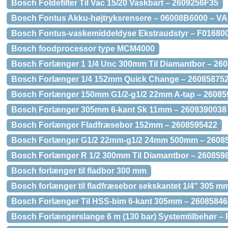
Bosch Foldefilter Til Vac 15/20 Vaskbart – 2609256F35
Bosch Fontus Akku-højtryksrensere – 06008B6000 –
Bosch Fontus-vaskemiddeldyse Ekstraudstyr – F01680
Bosch foodprocessor type MCM4000
Bosch Forlænger 1 1/4 Unc 300mm Til Diamantbor – 26
Bosch Forlænger 1/4 152mm Quick Change – 26085875
Bosch Forlænger 150mm G1/2-g1/2 22mm A-tap – 26085
Bosch Forlænger 305mm 6-kant Sk 11mm – 2609390038
Bosch Forlænger Fladfræsebor 152mm – 2608595422
Bosch Forlænger G1/2 22mm-g1/2 24mm 500mm – 2608
Bosch Forlænger R 1/2 300mm Til Diamantbor – 260859
Bosch forlænger til fladbor 300 mm
Bosch forlænger til fladfræsebor sekskantet 1/4″ 305 m
Bosch Forlænger Til HSS-bim 6-kant 305mm – 2608584
Bosch Forlængerslange 6 m (130 bar) Systemtilbehør –