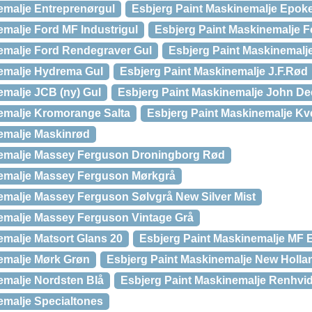
emalje Entreprenørgul
Esbjerg Paint Maskinemalje Epok
emalje Ford MF Industrigul
Esbjerg Paint Maskinemalje F
emalje Ford Rendegraver Gul
Esbjerg Paint Maskinemalj
nemalje Hydrema Gul
Esbjerg Paint Maskinemalje J.F.Rød
emalje JCB (ny) Gul
Esbjerg Paint Maskinemalje John De
emalje Kromorange Salta
Esbjerg Paint Maskinemalje Kv
emalje Maskinrød
nemalje Massey Ferguson Droningborg Rød
nemalje Massey Ferguson Mørkgrå
emalje Massey Ferguson Sølvgrå New Silver Mist
emalje Massey Ferguson Vintage Grå
emalje Matsort Glans 20
Esbjerg Paint Maskinemalje MF E
emalje Mørk Grøn
Esbjerg Paint Maskinemalje New Holla
emalje Nordsten Blå
Esbjerg Paint Maskinemalje Renhvi
emalje Specialtones