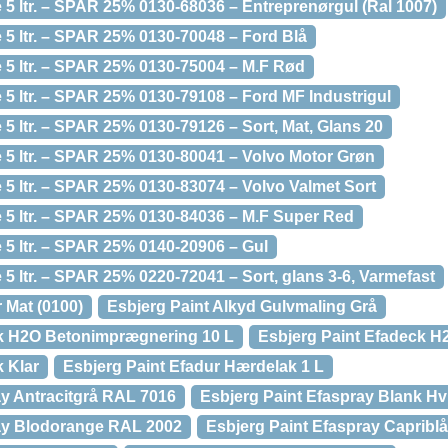
5 ltr. – SPAR 25% 0130-68036 – Entreprenørgul (Ral 1007)
 5 ltr. – SPAR 25% 0130-70048 – Ford Blå
 5 ltr. – SPAR 25% 0130-75004 – M.F Rød
 5 ltr. – SPAR 25% 0130-79108 – Ford MF Industrigul
5 ltr. – SPAR 25% 0130-79126 – Sort, Mat, Glans 20
 5 ltr. – SPAR 25% 0130-80041 – Volvo Motor Grøn
 5 ltr. – SPAR 25% 0130-83074 – Volvo Valmet Sort
 5 ltr. – SPAR 25% 0130-84036 – M.F Super Red
 5 ltr. – SPAR 25% 0140-20906 – Gul
5 ltr. – SPAR 25% 0220-72041 – Sort, glans 3-6, Varmefast
 Mat (0100)
Esbjerg Paint Alkyd Gulvmaling Grå
ck H2O Betonimprægnering 10 L
Esbjerg Paint Efadeck 
 Klar
Esbjerg Paint Efadur Hærdelak 1 L
ay Antracitgrå RAL 7016
Esbjerg Paint Efaspray Blank Hv
ray Blodorange RAL 2002
Esbjerg Paint Efaspray Capribl