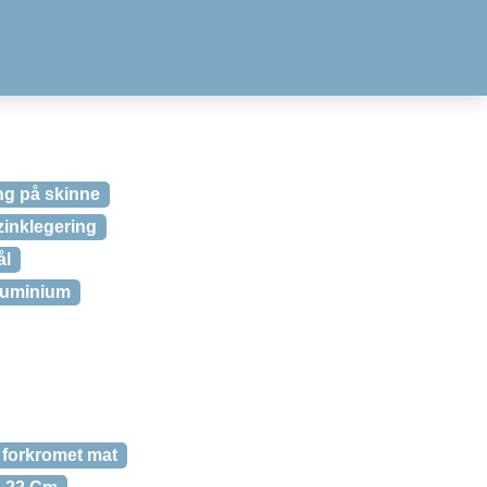
ng på skinne
zinklegering
ål
Aluminium
 forkromet mat