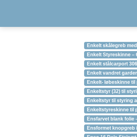
Enkelt skålegreb med k
Enkelt Styreskinne – 
Enkelt stålcarport 3
Enkelt vandret gardero
Enkelt- løbeskinne t
Enkeltstyr (32) til st
Enkeltstyr til styring
Enkeltstyreskinne ti
Ensfarvet blank folie
Ensformet knopgreb i 