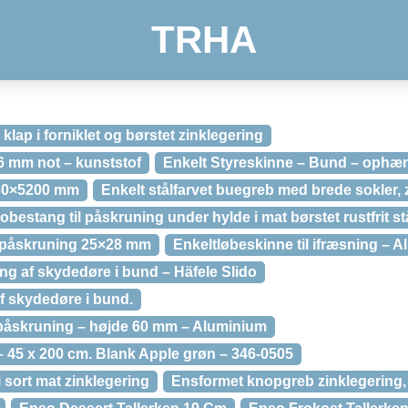
TRHA
lap i forniklet og børstet zinklegering
6 mm not – kunststof
Enkelt Styreskinne – Bund – ophæ
060×5200 mm
Enkelt stålfarvet buegreb med brede sokler, 
bestang til påskruning under hylde i mat børstet rustfrit st
il påskruning 25×28 mm
Enkeltløbeskinne til ifræsning – 
yring af skydedøre i bund – Häfele Slido
 af skydedøre i bund.
l påskruning – højde 60 mm – Aluminium
 – 45 x 200 cm. Blank Apple grøn – 346-0505
sort mat zinklegering
Ensformet knopgreb zinklegering,